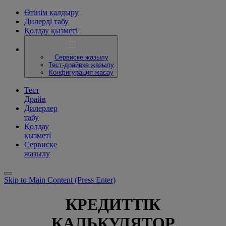
Өтінім қалдыру
Дилерді табу
Қолдау қызметі
Сервиске жазылу
Тест-драйвке жазылу
Конфигурация жасау
Тест
Драйв
Дилерлер
табу
Қолдау
қызметі
Сервиске
жазылу
Skip to Main Content
(Press Enter)
КРЕДИТТІК
КАЛЬКУЛЯТОР