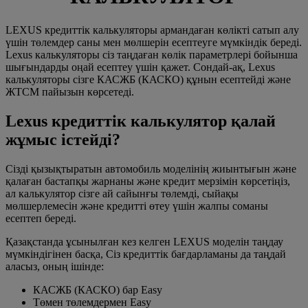
LEXUS кредиттік калькуляторы армандаған көлікті сатып алу
үшін төлемдер саны мен мөлшерін есептеуге мүмкіндік береді.
Lexus калькуляторы сіз таңдаған көлік параметрлері бойынша
шығындарды оңай есептеу үшін қажет. Сондай-ақ, Lexus
калькуляторы сізге КАСЖБ (КАСКО) құнын есептейді және
ЖТСМ пайызын көрсетеді.
Lexus кредиттік калькулятор қалай
жұмыс істейді?
Сізді қызықтыратын автомобиль моделінің жиынтығын және
қалаған бастапқы жарнаны және кредит мерзімін көрсетіңіз,
ал калькулятор сізге ай сайынғы төлемді, сыйақы
мөлшерлемесін және кредитті өтеу үшін жалпы соманы
есептеп береді.
Қазақстанда ұсынылған кез келген LEXUS моделін таңдау
мүмкіндігінен басқа, Сіз кредиттік бағдарламаны да таңдай
аласыз, оның ішінде:
КАСЖБ (КАСКО) бар Easy
Төмен төлемдермен Easy