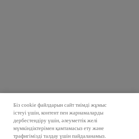
Біз cookie файлдарын сайт тиімді жұмыс
істеуі үшін, контент пен жарнамаларды
дербестендіру үшін, әлеуметтік желі
мүмкіндіктерімен қамтамасыз ету және
трафигімізді талдау үшін пайдаланамыз.