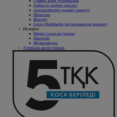
Сервис және техникалық
Гибридті жүйені тексеру
Автокөліктерге қызмет көрсету
Шиналар
Жөндеу
Lexus Multimedia бағдарламасын жаңарту
Иелеріне
Менің Lexus-ім туралы
Bluetooth
Mультимедиа
Түпнұсқа аксессуарлар