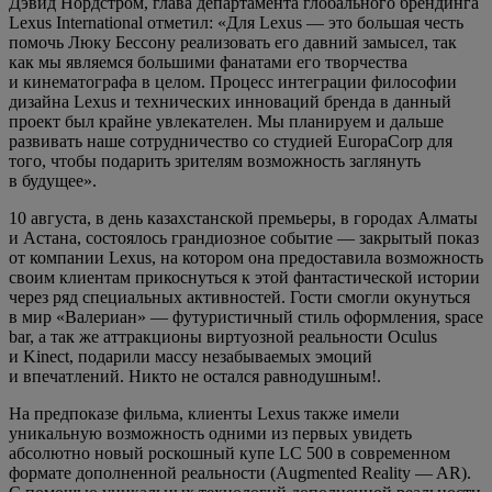
Дэвид Нордстром, глава департамента глобального брендинга
Lexus International отметил: «Для Lexus — это большая честь
помочь Люку Бессону реализовать его давний замысел, так
как мы являемся большими фанатами его творчества
и кинематографа в целом. Процесс интеграции философии
дизайна Lexus и технических инноваций бренда в данный
проект был крайне увлекателен. Мы планируем и дальше
развивать наше сотрудничество со студией EuropaCorp для
того, чтобы подарить зрителям возможность заглянуть
в будущее».
10 августа, в день казахстанской премьеры, в городах Алматы
и Астана, состоялось грандиозное событие — закрытый показ
от компании Lexus, на котором она предоставила возможность
своим клиентам прикоснуться к этой фантастической истории
через ряд специальных активностей. Гости смогли окунуться
в мир «Валериан» — футуристичный стиль оформления, space
bar, а так же аттракционы виртуозной реальности Oculus
и Kinect, подарили массу незабываемых эмоций
и впечатлений. Никто не остался равнодушным!.
На предпоказе фильма, клиенты Lexus также имели
уникальную возможность одними из первых увидеть
абсолютно новый роскошный купе LC 500 в современном
формате дополненной реальности (Augmented Reality — AR).