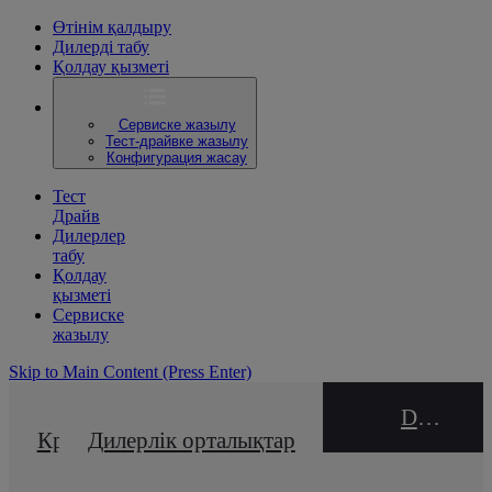
Өтінім қалдыру
Дилерді табу
Қолдау қызметі
Сервиске жазылу
Тест-драйвке жазылу
Конфигурация жасау
Тест
Драйв
Дилерлер
табу
Қолдау
қызметі
Сервиске
жазылу
Skip to Main Content
(Press Enter)
DEALER NAME
Кредиттік калькулятор
Дилерлік орталықтар