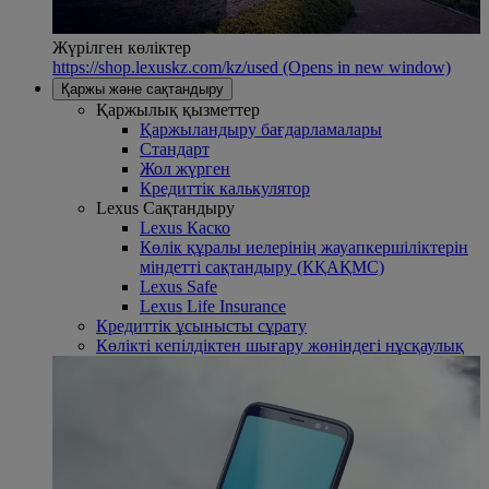
Жүрілген көліктер
https://shop.lexuskz.com/kz/used
(Opens in new window)
Қаржы және сақтандыру
Қаржылық қызметтер
Қаржыландыру бағдарламалары
Стандарт
Жол жүрген
Кредиттік калькулятор
Lexus Сақтандыру
Lexus Каско
Көлік құралы иелерінің жауапкершіліктерін
міндетті сақтандыру (КҚАҚМС)
Lexus Safe
Lexus Life Insurance
Кредиттік ұсынысты сұрату
Көлікті кепілдіктен шығару жөніндегі нұсқаулық