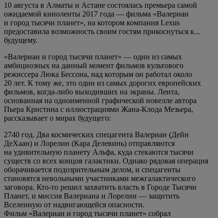
10 августа в Алматы и Астане состоялась премьера самой
ожидаемой киноленты 2017 года — фильма «Валериан
и город тысячи планет», на котором компания Lexus
предоставила возможность своим гостям прикоснуться к...
будущему.
«Валериан и город тысячи планет» — один из самых
амбициозных на данный момент фильмов культового
режиссера Люка Бессона, над которым он работал около
20 лет. К тому же, это один из самых дорогих европейских
фильмов, когда-либо выходивших на экраны. Лента,
основанная на одноименной графической новелле автора
Пьера Кристина с иллюстрациями Жана-Клода Мезьера,
рассказывает о мирах будущего:
2740 год. Два космических спецагента Валериан (Дейн
ДеХаан) и Лорелин (Кара Делевинь) отправляются
на удивительную планету Альфа, куда стекаются тысячи
существ со всех концов галактики. Однако рядовая операция
оборачивается подозрительным делом, и спецагенты
становятся невольными участниками межгалактического
заговора. Кто-то решил захватить власть в Городе Тысячи
Планет, и миссия Валериана и Лорелин — защитить
Вселенную от надвигающейся опасности.
Фильм «Валериан и город тысячи планет» собрал