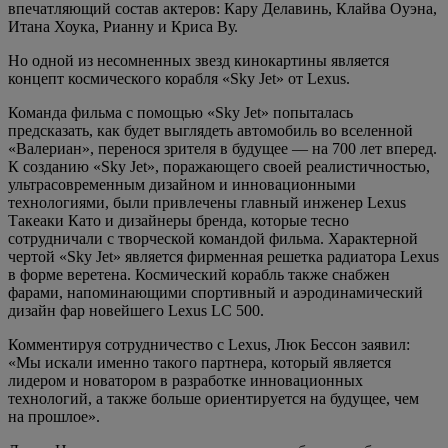
впечатляющий состав актеров: Кару Делавинь, Клайва Оуэна,
Итана Хоука, Рианну и Криса Ву.
Но одной из несомненных звезд кинокартины является
концепт космического корабля «Sky Jet» от Lexus.
Команда фильма с помощью «Sky Jet» попыталась
предсказать, как будет выглядеть автомобиль во вселенной
«Валериан», перенося зрителя в будущее — на 700 лет вперед.
К созданию «Sky Jet», поражающего своей реалистичностью,
ультрасовременным дизайном и инновационными
технологиями, были привлечены главный инженер Lexus
Такеаки Като и дизайнеры бренда, которые тесно
сотрудничали с творческой командой фильма. Характерной
чертой «Sky Jet» является фирменная решетка радиатора Lexus
в форме веретена. Космический корабль также снабжен
фарами, напоминающими спортивный и аэродинамический
дизайн фар новейшего Lexus LC 500.
Комментируя сотрудничество c Lexus, Люк Бессон заявил:
«Мы искали именно такого партнера, который является
лидером и новатором в разработке инновационных
технологий, а также больше ориентируется на будущее, чем
на прошлое».