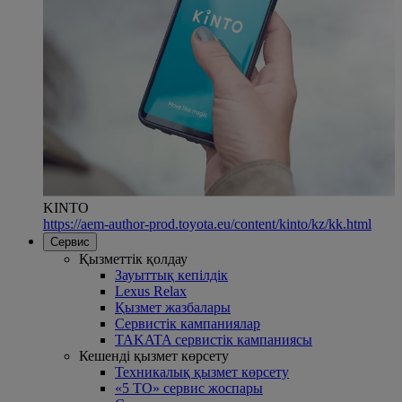
KINTO
https://aem-author-prod.toyota.eu/content/kinto/kz/kk.html
Сервис
Қызметтік қолдау
Зауыттық кепілдік
Lexus Relax
Қызмет жазбалары
Сервистік кампаниялар
TAKATA сервистік кампаниясы
Кешенді қызмет көрсету
Техникалық қызмет көрсету
«5 ТО» сервис жоспары