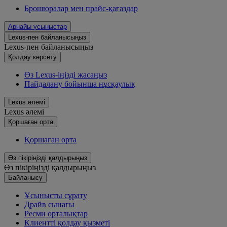
Брошюралар мен прайс-қағаздар
Арнайы ұсыныстар
Lexus-пен байланысыңыз
Lexus-пен байланысыңыз
Қолдау көрсету
Өз Lexus-іңізді жасаңыз
Пайдалану бойынша нұсқаулық
Lexus әлемі
Lexus әлемі
Қoршаған орта
Қoршаған орта
Өз пікіріңізді қалдырыңыз
Өз пікіріңізді қалдырыңыз
Байланысу
Ұсынысты сұрату
Драйв сынағы
Ресми орталықтар
Клиентті қолдау қызметі