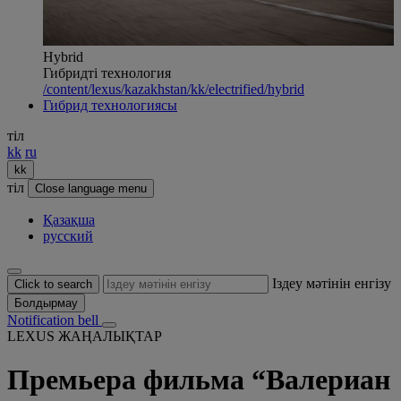
Hybrid
Гибридті технология
/content/lexus/kazakhstan/kk/electrified/hybrid
Гибрид технологиясы
тіл
kk
ru
kk
тіл
Close language menu
Қазақша
русский
Іздеу мәтінін енгізу
Click to search
Болдырмау
Notification bell
LEXUS ЖАҢАЛЫҚТАР
Премьера фильма “Валериан