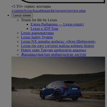
«5 ТО» сервис жоспары
/content/lexus/kazakhstan/kk/owners/service-plan
Lexus әлемі
Tennis for life by Lexus
Елена Рыбакина — Lexus елшісі
Lexus x ATP Tour
Lexus жаңалықтары
Lexus Safety System
Lexus NX арнайы жобасы: «Әсер Шеберлері»
Lexus-тің өзге үлгілері жайлы көбірек біліңіз
Өзіңіз үшін Такуми шеберлігін ашыңыз
Жаңашылдықтың мойындалған дәстүрі