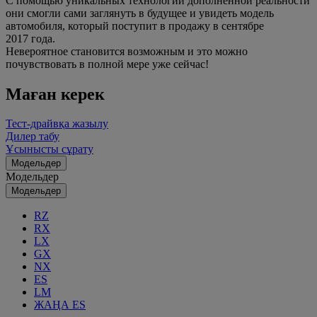
С помощью уникальных технологий дополненной реальности
они смогли сами заглянуть в будущее и увидеть модель
автомобиля, который поступит в продажу в сентябре
2017 года.
Невероятное становится возможным и это можно
почувствовать в полной мере уже сейчас!
Маған керек
Тест-драйвқа жазылу
Дилер табу
Ұсынысты сұрату
Модельдер
Модельдер
Модельдер
RZ
RX
LX
GX
NX
ES
LM
ЖАҢА ES