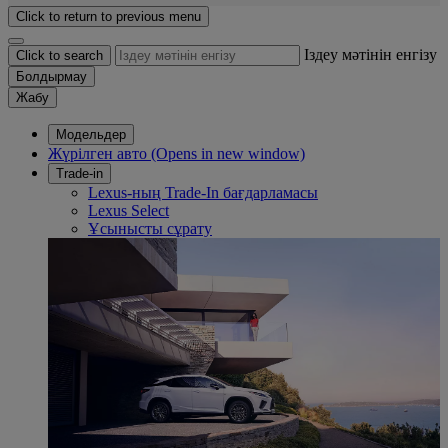
Click to return to previous menu
Іздеу мәтінін енгізу
Click to search
Болдырмау
Жабу
Модельдер
Жүрілген авто
(Opens in new window)
Trade-in
Lexus-ның Trade-In бағдарламасы
Lexus Select
Ұсынысты сұрату