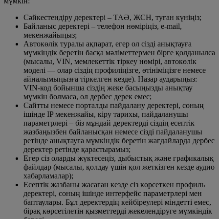
мүмкін:
Сәйкестендіру деректері – ТАӘ, ЖСН, туған күніңіз;
Байланыс деректері – телефон нөміріңіз, e-mail,
мекенжайыңыз;
Автокөлік туралы ақпарат, егер ол сізді анықтауға
мүмкіндік беретін басқа мәліметтермен бірге қолданылса
(мысалы, VIN, мемлекеттік тіркеу нөмірі, автокөлік
моделі — олар сіздің профиліңізге, өтініміңізге немесе
айналымыңызға тіркелген кезде). Назар аударыңыз:
VIN-код бойынша сіздің жеке басыңызды анықтау
мүмкін болмаса, ол дербес дерек емес;
Сайтты немесе порталды пайдалану деректері, соның
ішінде IP мекенжайы, кіру тарихы, пайдаланушы
параметрлері – біз мұндай деректерді сіздің есептік
жазбаңызбен байланысқан немесе сізді пайдаланушы
ретінде анықтауға мүмкіндік беретін жағдайларда дербес
деректер ретінде қарастырамыз;
Егер сіз оларды жүктесеңіз, дыбыстық және графикалық
файлдар (мысалы, қолдау үшін қол жеткізген кезде аудио
хабарламалар);
Есептік жазбаны жасаған кезде сіз көрсеткен профиль
деректері, соның ішінде интерфейс параметрлері мен
баптаулары. Бұл деректердің кейбіреулері міндетті емес,
бірақ көрсетілетін қызметтерді жекелендіруге мүмкіндік