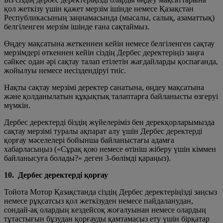
қол жеткізу үшін қажет мерзім ішінде немесе Қазақстан
Республикасының заңнамасында (мысалы, салық, азаматтық)
белгіленген мерзім ішінде ғана сақтаймыз.
Өңдеу мақсатына жеткеннен кейін немесе белгіленген сақтау
мерзімдері өткеннен кейін сіздің Дербес деректеріңіз заңға
сәйкес одан әрі сақтау талап етілетін жағдайларды қоспағанда,
жойылуы немесе иесіздендіруі тиіс.
Нақты сақтау мерзімі деректер санатына, өңдеу мақсатына
және қолданылатын құқықтық талаптарға байланысты өзгеруі
мүмкін.
Дербес деректерді біздің жүйелеріміз бен дерекқорларымызда
сақтау мерзімі туралы ақпарат алу үшін Дербес деректерді
қорғау мәселелері бойынша байланыстағы адамға
хабарласыңыз («Сұрақ қою немесе өтініш жіберу үшін кіммен
байланысуға болады?» деген 3-бөлімді қараңыз).
10. Дербес деректерді қорғау
Тойота Мотор Қазақстанда сіздің Дербес деректеріңізді заңсыз
немесе рұқсатсыз қол жеткізуден немесе пайдаланудан,
сондай-ақ олардың кездейсоқ жоғалуынан немесе олардың
тұтастығын бұзудан қорғауды қамтамасыз ету үшін бірқатар