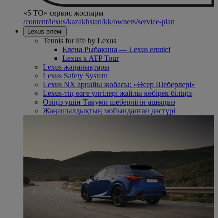
«5 ТО» сервис жоспары
/content/lexus/kazakhstan/kk/owners/service-plan
Lexus әлемі
Tennis for life by Lexus
Елена Рыбакина — Lexus елшісі
Lexus x ATP Tour
Lexus жаңалықтары
Lexus Safety System
Lexus NX арнайы жобасы: «Әсер Шеберлері»
Lexus-тің өзге үлгілері жайлы көбірек біліңіз
Өзіңіз үшін Такуми шеберлігін ашыңыз
Жаңашылдықтың мойындалған дәстүрі