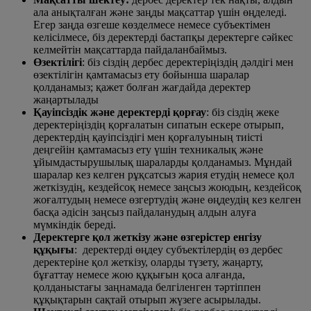
ала анықталған және заңды мақсаттар үшін өңделеді.
Егер заңда өзгеше көзделмесе немесе субъектімен
келісілмесе, біз деректерді бастапқы деректерге сәйкес
келмейтін мақсаттарда пайдаланбаймыз.
Өзектілігі
: біз сіздің дербес деректеріңіздің дәлдігі мен
өзектілігін қамтамасыз ету бойынша шаралар
қолданамыз; қажет болған жағдайда деректер
жаңартылады
Қауіпсіздік және деректерді қорғау
: біз сіздің жеке
деректеріңіздің қорғалатын сипатын ескере отырып,
деректердің қауіпсіздігі мен қорғалуының тиісті
деңгейін қамтамасыз ету үшін техникалық және
ұйымдастырушылық шараларды қолданамыз. Мұндай
шаралар кез келген рұқсатсыз жария етудің немесе қол
жеткізудің, кездейсоқ немесе заңсыз жоюдың, кездейсоқ
жоғалтудың немесе өзгертудің және өңдеудің кез келген
басқа әдісін заңсыз пайдаланудың алдын алуға
мүмкіндік береді.
Деректерге қол жеткізу және өзгерістер енгізу
құқығы
: деректерді өңдеу субъектілердің өз дербес
деректеріне қол жеткізу, оларды түзету, жаңарту,
бұғаттау немесе жою құқығын қоса алғанда,
қолданыстағы заңнамада белгіленген тәртіппен
құқықтарын сақтай отырып жүзеге асырылады.