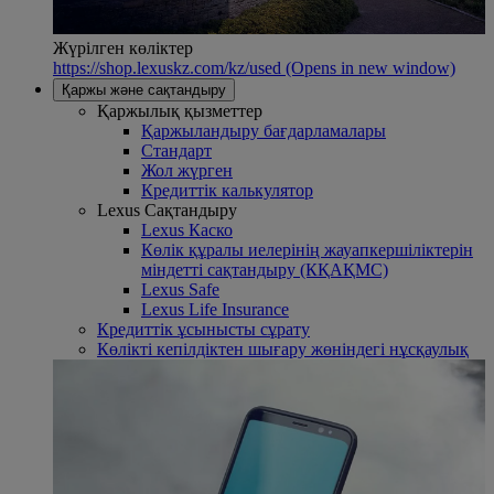
Жүрілген көліктер
https://shop.lexuskz.com/kz/used
(Opens in new window)
Қаржы және сақтандыру
Қаржылық қызметтер
Қаржыландыру бағдарламалары
Стандарт
Жол жүрген
Кредиттік калькулятор
Lexus Сақтандыру
Lexus Каско
Көлік құралы иелерінің жауапкершіліктерін
міндетті сақтандыру (КҚАҚМС)
Lexus Safe
Lexus Life Insurance
Кредиттік ұсынысты сұрату
Көлікті кепілдіктен шығару жөніндегі нұсқаулық