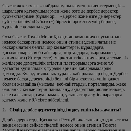
Саясат жеке тұлға – пайдаланушылармен, клиенттермен, іс –
шараларға қатысушылармен және өзге де дербес деректер
субъектілерімен (бұдан әрі – «Дербес және өзге де деректер
субъектілері»/ «Субъект») бірлесіп әрекеттесудің барлық
түрлеріне қолданылады.
Осы Саясат Toyota Motor Қазақстан компаниясы ұсынатын
немесе басқаратын немесе оның атынан ұсынылатын не
басқарылатын белгілі бір қызметтерге, құралдарға,
қосымшаларға, веб-сайттарға, порталдарға, жарнамалық
акцияларға (Интернетте), маркетингтік акцияларға, әлеуметтік
желілерде демеушілік етілетін платформаларға және т.б.
қатысты құпиялылық туралы арнайы хабарламаларды
қамтиды. Бұл құпиялылық туралы хабарламалар сіздің Дербес
немесе басқа деректеріңіз белгілі бір әрекеттер үшін қажет
болған жағдайда (мысалы, веб-сайттарды, порталдарды, жеке
байланыс қызметтерін пайдалану, ақпараттық бюллетеньдер,
еске салғыштар, сауалнамалар, ұсыныстар алу, іс-шараларға
қатысу және т.б.) сізге жіберіледі.
2. Сіздің дербес деректеріңізді өңдеу үшін кім жауапты?
Дербес деректерді Қазақстан Республикасының қолданыстағы
заңнамасына сәйкес тікелей немесе оның атынан Тойота
Мотор Қазақстан өңдеген жағдайларда, дербес деректеріңізді