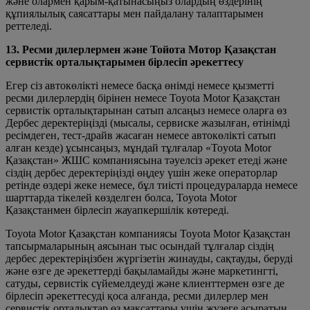
және олармен қарым-қатынасыңыз олардың өздерінің
құпиялылық саясаттары мен пайдалану талаптарымен
реттеледі.
13. Ресми дилерлермен және Тойота Мотор Қазақстан
сервистік орталықтарымен бірлесіп әрекеттесу
Егер сіз автокөлікті немесе басқа өнімді немесе қызметті
ресми дилерлердің бірінен немесе Toyota Motor Қазақстан
сервистік орталықтарынан сатып алсаңыз немесе оларға өз
Дербес деректеріңізді (мысалы, сервиске жазылған, өтінімді
ресімдеген, тест-драйв жасаған немесе автокөлікті сатып
алған кезде) ұсынсаңыз, мұндай тұлғалар «Toyota Motor
Қазақстан» ЖШС компаниясына тәуелсіз әрекет етеді және
сіздің дербес деректеріңізді өңдеу үшін жеке операторлар
ретінде өздері жеке немесе, бұл тиісті процедураларда немесе
шарттарда тікелей көзделген болса, Toyota Motor
Қазақстанмен бірлесіп жауапкершілік көтереді.
Toyota Motor Қазақстан компаниясы Toyota Motor Қазақстан
тапсырмаларының аясынан тыс осындай тұлғалар сіздің
дербес деректеріңізбен жүргізетін жинауды, сақтауды, беруді
және өзге де әрекеттерді бақыламайды және маркетингті,
сатуды, сервистік сүйемелдеуді және клиенттермен өзге де
бірлесіп әрекеттесуді қоса алғанда, ресми дилерлер мен
сервистік орталықтар өз мақсаттары үшін жүзеге асыратын