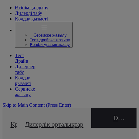
Өтінім қалдыру
Дилерді табу
Қолдау қызметі
Сервиске жазылу
Тест-драйвке жазылу
Конфигурация жасау
Тест
Драйв
Дилерлер
табу
Қолдау
қызметі
Сервиске
жазылу
Skip to Main Content
(Press Enter)
DEALER NAME
Кредиттік калькулятор
Дилерлік орталықтар