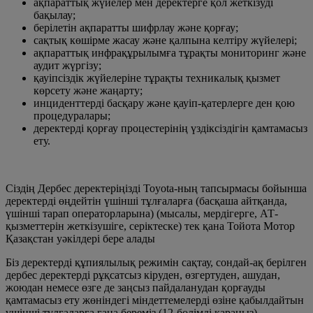
ақпараттық жүйелер мен деректерге қол жеткізуді
бақылау;
берілетін ақпаратты шифрлау және қорғау;
сақтық көшірме жасау және қалпына келтіру жүйелері;
ақпараттық инфрақұрылымға тұрақты мониторинг және
аудит жүргізу;
қауіпсіздік жүйелеріне тұрақты техникалық қызмет
көрсету және жаңарту;
инциденттерді басқару және қауіп-қатерлерге ден қою
процедуралары;
деректерді қорғау процестерінің үздіксіздігін қамтамасыз
ету.
Сіздің Дербес деректеріңізді Toyota-ның тапсырмасы бойынша
деректерді өңдейтін үшінші тұлғаларға (басқаша айтқанда,
үшінші тарап операторларына) (мысалы, мердігерге, АТ-
қызметтерін жеткізушіге, серіктеске) тек қана Тойота Мотор
Қазақстан уәкілдері бере алады
Біз деректерді құпиялылық режимін сақтау, сондай-ақ берілген
дербес деректерді рұқсатсыз кіруден, өзгертуден, ашудан,
жоюдан немесе өзге де заңсыз пайдаланудан қорғауды
қамтамасыз ету жөніндегі міндеттемелерді өзіне қабылдайтын
үшінші тұлғаларға ғана береміз (12-бөлімді қараңыз).