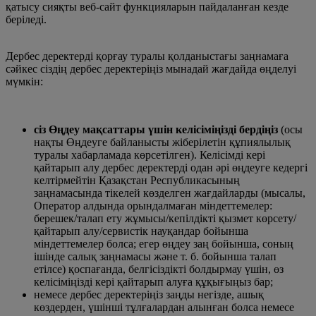
қатысу сияқты веб-сайт функцияларын пайдаланған кезде
беріледі.
Дербес деректерді қорғау туралы қолданыстағы заңнамаға
сәйкес сіздің дербес деректеріңіз мынадай жағдайда өңделуі
мүмкін:
сіз Өңдеу мақсаттары үшін келісіміңізді бердіңіз
(осы
нақты Өңдеуге байланысты жіберілетін құпиялылық
туралы хабарламада көрсетілген). Келісімді кері
қайтарып алу дербес деректерді одан әрі өңдеуге кедергі
келтірмейтін Қазақстан Республикасының
заңнамасында тікелей көзделген жағдайларды (мысалы,
Оператор алдында орындалмаған міндеттемелер:
берешек/талап ету жұмысы/кепілдікті қызмет көрсету/
қайтарып алу/сервистік науқандар бойынша
міндеттемелер болса; егер өңдеу заң бойынша, соның
ішінде салық заңнамасы және т. б. бойынша талап
етілсе) қоспағанда, белгісіздікті болдырмау үшін, өз
келісіміңізді кері қайтарып алуға құқығыңыз бар;
немесе дербес деректеріңіз заңды негізде, ашық
көздерден, үшінші тұлғалардан алынған болса немесе