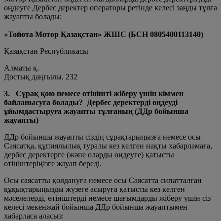
өңдеуге Дербес деректер операторы ретінде келесі заңды тұлға
жауапты болады:
«Тойота Мотор Қазақстан» ЖШС (БСН 0805400113140)
Қазақстан Республикасы
Алматы қ.
Достық даңғылы, 232
3. Сұрақ қою немесе өтінішті жіберу үшін кіммен
байланысуға болады? Дербес деректерді өңдеуді
ұйымдастыруға жауапты тұлғаның (ДДр бойынша
жауапты)
ДДр бойынша жауапты сіздің сұрақтарыңызға немесе осы
Саясатқа, құпиялылық туралы кез келген нақты хабарламаға,
дербес деректерге (және оларды өңдеуге) қатысты
өтініштеріңізге жауап береді.
Осы саясатты қолдануға немесе осы Саясатта сипатталған
құқықтарыңызды жүзеге асыруға қатысты кез келген
мәселелерді, өтініштерді немесе шағымдарды жіберу үшін сіз
келесі мекенжай бойынша ДДр бойынша жауаптымен
хабарласа аласыз: