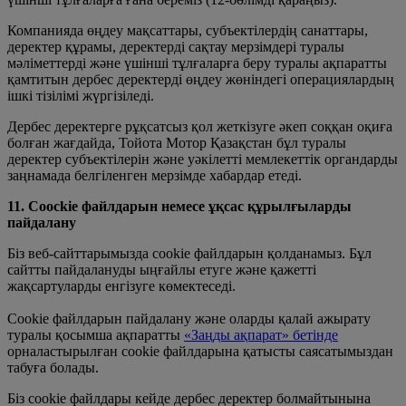
Компанияда өңдеу мақсаттары, субъектілердің санаттары,
деректер құрамы, деректерді сақтау мерзімдері туралы
мәліметтерді және үшінші тұлғаларға беру туралы ақпаратты
қамтитын дербес деректерді өңдеу жөніндегі операциялардың
ішкі тізілімі жүргізіледі.
Дербес деректерге рұқсатсыз қол жеткізуге әкеп соққан оқиға
болған жағдайда, Тойота Мотор Қазақстан бұл туралы
деректер субъектілерін және уәкілетті мемлекеттік органдарды
заңнамада белгіленген мерзімде хабардар етеді.
11. Coockie файлдарын немесе ұқсас құрылғыларды
пайдалану
Біз веб-сайттарымызда cookie файлдарын қолданамыз. Бұл
сайтты пайдалануды ыңғайлы етуге және қажетті
жақсартуларды енгізуге көмектеседі.
Cookie файлдарын пайдалану және оларды қалай ажырату
туралы қосымша ақпаратты
«Заңды ақпарат» бетінде
орналастырылған cookie файлдарына қатысты саясатымыздан
табуға болады.
Біз cookie файлдары кейде дербес деректер болмайтынына