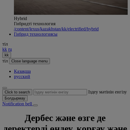
Hybrid
Гибридті технология
/content/lexus/kazakhstan/kk/electrified/hybrid
Гибрид технологиясы
тіл
kk
ru
kk
тіл
Close language menu
Қазақша
русский
Іздеу мәтінін енгізу
Click to search
Болдырмау
Notification bell
Дербес және өзге де
деректерді өңдеу, қорғау және