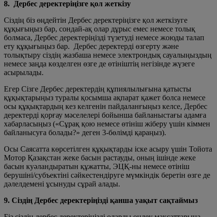
8. Дербес деректеріңізге қол жеткізу
Сіздің біз өңдейтін Дербес деректеріңізге қол жеткізуге
құқығыңыз бар, сондай-ақ олар дұрыс емес немесе толық
болмаса, Дербес деректеріңізді түзетуді немесе жоюды талап
ету құқығыңыз бар. Дербес деректерді өзгерту және
толықтыру сіздің жазбаша немесе электрондық сауалыңыздың
немесе заңда көзделген өзге де өтініштің негізінде жүзеге
асырылады.
Егер Сізге Дербес деректердің құпиялылығына қатысты
құқықтарыңыз туралы қосымша ақпарат қажет болса немесе
осы құқықтардың кез келгенін пайдаланғыңыз келсе, Дербес
деректерді қорғау мәселелері бойынша байланыстағы адамға
хабарласыңыз («Сұрақ қою немесе өтініш жіберу үшін кіммен
байланысуға болады?» деген 3-бөлімді қараңыз).
Осы Саясатта көрсетілген құқықтарды іске асыру үшін Тойота
Мотор Қазақстан жеке басын растауды, оның ішінде жеке
басын куәландыратын құжатты, ЭЦҚ-ны немесе өтініш
берушіні/субъектіні сәйкестендіруге мүмкіндік беретін өзге де
дәлелдемені ұсынуды сұрай алады.
9. Сіздің Дербес деректеріңізді қанша уақыт сақтаймыз
Біз сіздің дербес деректеріңізді оларды өңдеу мақсаттарына