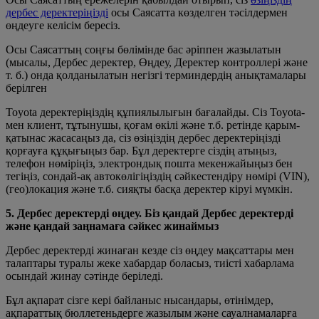
дербес деректеріңізді
осы Саясатта көзделген тәсілдермен
өңдеуге келісім бересіз.
Осы Саясаттың соңғы бөлімінде бас әріппен жазылатын
(мысалы, Дербес деректер, Өңдеу, Деректер контроллері және
т. б.) онда қолданылатын негізгі терминдердің анықтамалары
берілген
Toyota деректеріңіздің құпиялылығын бағалайды. Сіз Toyota-
мен клиент, тұтынушы, қоғам өкілі және т.б. ретінде қарым-
қатынас жасасаңыз да, сіз өзіңіздің дербес деректеріңізді
қорғауға құқығыңыз бар. Бұл деректерге сіздің атыңыз,
телефон нөміріңіз, электрондық пошта мекенжайыңыз бен
тегіңіз, сондай-ақ автокөлігіңіздің сәйкестендіру нөмірі (VIN),
(гео)локация және т.б. сияқты басқа деректер кіруі мүмкін.
5. Дербес деректерді өңдеу. Біз қандай Дербес деректерді
және қандай заңнамаға сәйкес жинаймыз
Дербес деректерді жинаған кезде сіз өңдеу мақсаттары мен
талаптары туралы жеке хабардар боласыз, тиісті хабарлама
осындай жинау сәтінде беріледі.
Бұл ақпарат сізге кері байланыс нысандары, өтінімдер,
ақпараттық бюллетеньдерге жазылым және сауалнамаларға