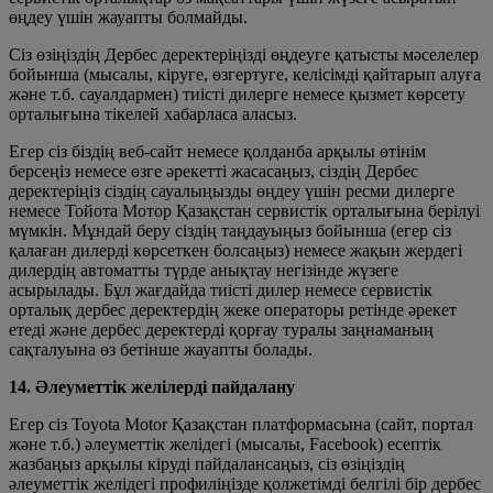
өңдеу үшін жауапты болмайды.
Сіз өзіңіздің Дербес деректеріңізді өңдеуге қатысты мәселелер
бойынша (мысалы, кіруге, өзгертуге, келісімді қайтарып алуға
және т.б. сауалдармен) тиісті дилерге немесе қызмет көрсету
орталығына тікелей хабарласа аласыз.
Егер сіз біздің веб-сайт немесе қолданба арқылы өтінім
берсеңіз немесе өзге әрекетті жасасаңыз, сіздің Дербес
деректеріңіз сіздің сауалыңызды өңдеу үшін ресми дилерге
немесе Тойота Мотор Қазақстан сервистік орталығына берілуі
мүмкін. Мұндай беру сіздің таңдауыңыз бойынша (егер сіз
қалаған дилерді көрсеткен болсаңыз) немесе жақын жердегі
дилердің автоматты түрде анықтау негізінде жүзеге
асырылады. Бұл жағдайда тиісті дилер немесе сервистік
орталық дербес деректердің жеке операторы ретінде әрекет
етеді және дербес деректерді қорғау туралы заңнаманың
сақталуына өз бетінше жауапты болады.
14. Әлеуметтік желілерді пайдалану
Егер сіз Toyota Motor Қазақстан платформасына (сайт, портал
және т.б.) әлеуметтік желідегі (мысалы, Facebook) есептік
жазбаңыз арқылы кіруді пайдалансаңыз, сіз өзіңіздің
әлеуметтік желідегі профиліңізде қолжетімді белгілі бір дербес