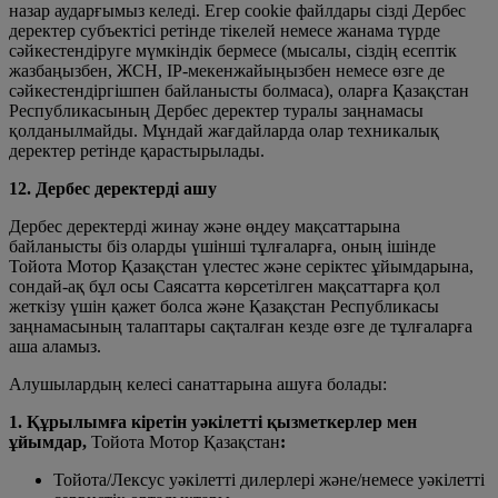
назар аударғымыз келеді. Егер cookie файлдары сізді Дербес
деректер субъектісі ретінде тікелей немесе жанама түрде
сәйкестендіруге мүмкіндік бермесе (мысалы, сіздің есептік
жазбаңызбен, ЖСН, IP-мекенжайыңызбен немесе өзге де
сәйкестендіргішпен байланысты болмаса), оларға Қазақстан
Республикасының Дербес деректер туралы заңнамасы
қолданылмайды. Мұндай жағдайларда олар техникалық
деректер ретінде қарастырылады.
12. Дербес деректерді ашу
Дербес деректерді жинау және өңдеу мақсаттарына
байланысты біз оларды үшінші тұлғаларға, оның ішінде
Тойота Мотор Қазақстан үлестес және серіктес ұйымдарына,
сондай-ақ бұл осы Саясатта көрсетілген мақсаттарға қол
жеткізу үшін қажет болса және Қазақстан Республикасы
заңнамасының талаптары сақталған кезде өзге де тұлғаларға
аша аламыз.
Алушылардың келесі санаттарына ашуға болады:
1. Құрылымға кіретін уәкілетті қызметкерлер мен
ұйымдар,
Тойота Мотор Қазақстан
:
Тойота/Лексус уәкілетті дилерлері және/немесе уәкілетті