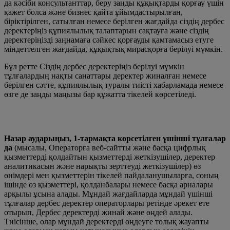
да кәсіби консультанттар, беру заңды құқықтарды қорғау үшін
қажет болса және бизнес қайта ұйымдастырылған,
біріктірілген, сатылған немесе берілген жағдайда сіздің дербес
деректеріңіз құпиялылық талаптарын сақтауға және сіздің
деректеріңізді заңнамаға сәйкес қорғауды қамтамасыз етуге
міндеттелген жағдайда, құқықтық мирасқорға берілуі мүмкін.
Бұл ретте Сіздің дербес деректеріңіз берілуі мүмкін
тұлғалардың нақты санаттары деректер жиналған немесе
берілген сәтте, құпиялылық туралы тиісті хабарламада немесе
өзге де заңды маңызы бар құжатта тікелей көрсетіледі.
Назар аударыңыз, 1-тармақта көрсетілген үшінші тұлғалар
да
(мысалы, Операторға веб-сайтты және басқа цифрлық
қызметтерді қолдайтын қызметтерді жеткізушілер, деректер
аналитикасын және нарықты зерттеуді жеткізушілер) өз
өнімдері мен қызметтерін тікелей пайдаланушыларға, соның
ішінде өз қызметтері, қолданбалары немесе басқа арналары
арқылы ұсына алады. Мұндай жағдайларда мұндай үшінші
тұлғалар дербес деректер операторлары ретінде әрекет ете
отырып, Дербес деректерді жинай және өңдей алады.
Тиісінше, олар мұндай деректерді өңдеуге толық жауапты