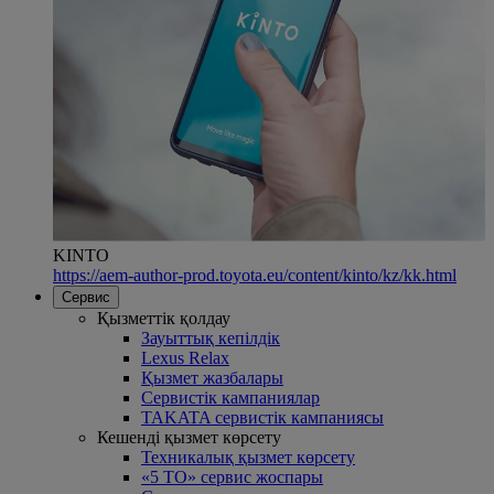
KINTO
https://aem-author-prod.toyota.eu/content/kinto/kz/kk.html
Сервис
Қызметтік қолдау
Зауыттық кепілдік
Lexus Relax
Қызмет жазбалары
Сервистік кампаниялар
TAKATA сервистік кампаниясы
Кешенді қызмет көрсету
Техникалық қызмет көрсету
«5 ТО» сервис жоспары