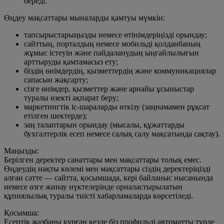
береді.
Өңдеу мақсаттары мыналарды қамтуы мүмкін:
тапсырыстарыңызды немесе өтінімдеріңізді орындау;
сайттың, порталдың немесе мобильді қолданбаның
жұмыс істеуін және пайдаланудың ыңғайлылығын
арттыруды қамтамасыз ету;
біздің өнімдердің, қызметтердің және коммуникациялар
сапасын жақсарту;
сізге өнімдер, қызметтер және арнайы ұсыныстар
туралы өзекті ақпарат беру;
маркетингтік іс-шараларды өткізу (заңнамамен рұқсат
етілген шектерде);
заң талаптарын орындау (мысалы, құжаттарды
бухгалтерлік есеп немесе салық салу мақсатында сақтау).
Маңызды:
Берілген деректер санаттары мен мақсаттары толық емес.
Өңдеудің нақты көлемі мен мақсаттары сіздің деректеріңізді
алған сәтте — сайтта, қосымшада, кері байланыс нысанында
немесе өзге жинау нүктелерінде орналастырылатын
құпиялылық туралы тиісті хабарламаларда көрсетіледі.
Қосымша:
Есептік жазбаны құрған кезде біз профильді автоматты түрде