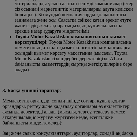
материалдарды ұсына алатын сенімді компаниялар (егер
сіз осындай маркетингтік материалдарды алуға келіскен
болсаңыз). Біз мұндай компанияларды қолданыстағы
заңнамаға және осы Саясатқа сәйкес қатаң әрекет етуге
және сіздің жеке ақпаратыңыздың құпиялылығына
ерекше назар аударуға міндеттейміз;
Toyota Motor Kazakhstan компаниясының қызмет
көрсетушілері
: Toyota Motor Kazakhstan компаниясына
немесе оның атынан қызмет көрсететін компанияларға
осындай қызмет көрсету мақсатында (мысалы, Toyota
Motor Kazakhstan сіздің дербес деректеріңізді АТ-ға
байланысты қызметтердің сыртқы жеткізушілеріне бере
алады).
3. Басқа үшінші тараптар
:
Мемлекеттік органдар, соның ішінде соттар, құқық қорғау
органдары, реттеу және қадағалау органдары өз өкілеттіктері
аясында деректерді алады (мысалы, тергеу, тексеру немесе
атқарушылық іс жүргізу жүргізген кезде, есептілікке
байланысты міндеттемелер);
Заң және салық консультанттары, аудиторлар, сондай-ақ басқа