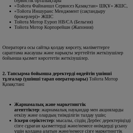
сервистік орталықтары
«Тойота Файнаншл Сервисез Қазақстан» ШҚҰ» ЖШС,
«Тойота Иншуранс Менджмент (сақтандыру
брокерлері)» ЖШС
Тойота Мотор Еуроп HB/CA (Бельгия)
Тойота Мотор Корпорейшн (Жапония)
Операторға осы сайтқа қолдау көрсету, мәліметтерге
сараптама жасаушы және нарықты зерттейтін жеткізушілер
бойынша қызмет көрсететін жеткізушілер.
2. Тапсырма бойынша деректерді өңдейтін үшінші
тұлғалар (үшінші тарап операторлары)
Тойота Мотор
Қазақстан
:
Жарнамалық және маркетингтік
агенттіктер
: жарнамалық науқандар мен акцияларды
өткізу және олардың тиімділігін талдау үшін;
Іскери серіктестер
: мысалы, сіздің Дербес деректеріңізді
сізге сұраған қызметтерді және/немесе өнімдерді ұсыну
үшін қолдана алатын және/немесе сізге маркетингтік