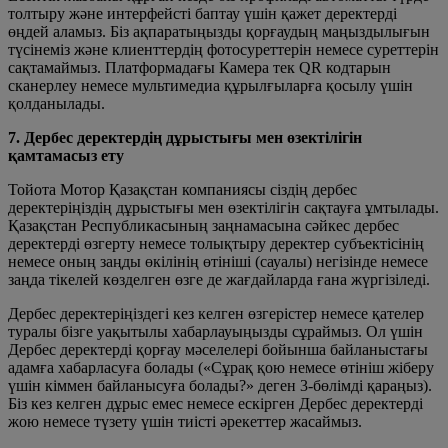
толтыру және интерфейсті баптау үшін қажет деректерді
өңдей аламыз. Біз ақпаратыңызды қорғаудың маңыздылығын
түсінеміз және клиенттердің фотосуреттерін немесе суреттерін
сақтамаймыз. Платформадағы Камера тек QR кодтарын
сканерлеу немесе мультимедиа құрылғыларға қосылу үшін
қолданылады.
7. Дербес деректердің дұрыстығы мен өзектілігін
қамтамасыз ету
Тойота Мотор Қазақстан компаниясы сіздің дербес
деректеріңіздің дұрыстығы мен өзектілігін сақтауға ұмтылады.
Қазақстан Республикасының заңнамасына сәйкес дербес
деректерді өзгерту немесе толықтыру деректер субъектісінің
немесе оның заңды өкілінің өтініші (сауалы) негізінде немесе
заңда тікелей көзделген өзге де жағдайларда ғана жүргізіледі.
Дербес деректеріңіздегі кез келген өзгерістер немесе қателер
туралы бізге уақытылы хабарлауыңызды сұраймыз. Ол үшін
Дербес деректерді қорғау мәселелері бойынша байланыстағы
адамға хабарласуға болады («Сұрақ қою немесе өтініш жіберу
үшін кіммен байланысуға болады?» деген 3-бөлімді қараңыз).
Біз кез келген дұрыс емес немесе ескірген Дербес деректерді
жою немесе түзету үшін тиісті әрекеттер жасаймыз.