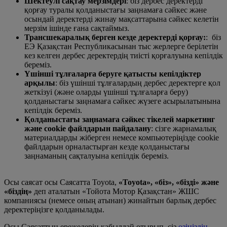
Шектеулі сақтау мерзімдері
: біз дербес деректерді
қорғау туралы қолданыстағы заңнамаға сәйкес және
осындай деректерді жинау мақсаттарына сәйкес келетін
мерзім ішінде ғана сақтаймыз.
Трансшекаралық берген кезде деректерді қорғау:
: біз
ЕЭ Қазақстан Республикасынан тыс жерлерге берілетін
кез келген дербес деректердің тиісті қорғалуына кепілдік
береміз.
Үшінші тұлғаларға беруге қатысты кепілдіктер
арқылы
: біз үшінші тұлғалардың дербес деректерге қол
жеткізуі (және оларды үшінші тұлғаларға беру)
қолданыстағы заңнамаға сәйкес жүзеге асырылатынына
кепілдік береміз.
Қолданыстағы заңнамаға сәйкес тікелей маркетинг
және cookie файлдарын пайдалану
: сізге жарнамалық
материалдарды жіберген немесе компьютеріңізде cookie
файлдарын орналастырған кезде қолданыстағы
заңнаманың сақталуына кепілдік береміз.
Осы саясат осы Саясатта Toyota,
«Toyota», «біз», «бізді» және
«біздің»
деп аталатын «Тойота Мотор Қазақстан» ЖШС
компаниясы (немесе оның атынан) жинайтын барлық дербес
деректеріңізге қолданылады.
Осы Саясаттың ережелерін қабылдай отырып, сіз
өзіңіздің