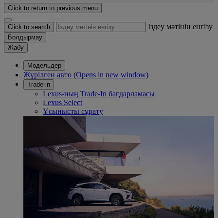
Click to return to previous menu
Іздеу мәтінін енгізу
Click to search
Болдырмау
Жабу
Модельдер
Жүрілген авто
(Opens in new window)
Trade-in
Lexus-ның Trade-In бағдарламасы
Lexus Select
Ұсынысты сұрату