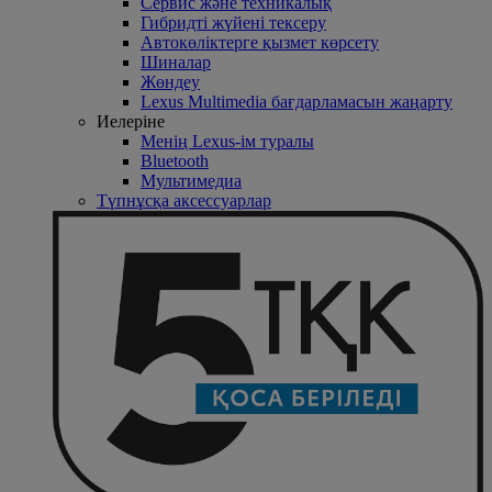
Сервис және техникалық
Гибридті жүйені тексеру
Автокөліктерге қызмет көрсету
Шиналар
Жөндеу
Lexus Multimedia бағдарламасын жаңарту
Иелеріне
Менің Lexus-ім туралы
Bluetooth
Mультимедиа
Түпнұсқа аксессуарлар