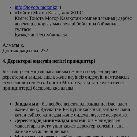
info@toyota-motor.kz
и
«Тойота Мотор Қазақтан» ЖШС
Кімге: Тойота Мотор Қазақстан компаниясының дербес
деректерді қорғау мәселелері бойынша байланыс
тұлғасы
Қазақстан Республикасы
Алматы қ.
Достық даңғылы, 232
4. Деректерді өңдеудің негізгі принциптері
Біз сіздің сеніміңізді бағалаймыз және сіз берген дербес
деректердің заңды, ашық және қауіпсіз өңделуін қамтамасыз
етуге міндеттенеміз. Тойота Мотор Қазақстан келесі негізгі
принциптерді басшылыққа алады:
Заңдылық
: біз дербес деректерді заңды негізде, адал
және ашық, Қазақстан Республикасының заңнамасына
қатаң сәйкес жинауды және өңдеуді жүзеге асырамыз.
Деректердің минималды көлемі
: біз мәлімделген
мақсаттарға жету үшін қажет деректер көлемін ғана
жинаймыз және өңдейміз.
Мақсатты шектеу:
дербес деректер тек нақты, алдын