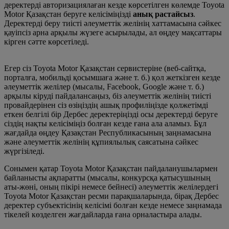
деректерді авторизациялаған кезде көрсетілген көлемде Toyota
Motor Қазақстан беруге келісіміңізді
анық растайсыз
.
Деректерді беру тиісті әлеуметтік желінің хаттамасына сәйкес
қауіпсіз арна арқылы жүзеге асырылады, ал өңдеу мақсаттары
кірген сәтте көрсетіледі.
Егер сіз Toyota Motor Қазақстан сервистеріне (веб-сайтқа,
порталға, мобильді қосымшаға және т. б.) қол жеткізген кезде
әлеуметтік желілер (мысалы, Facebook, Google және т. б.)
арқылы кіруді пайдалансаңыз, біз әлеуметтік желінің тиісті
провайдерінен сіз өзіңіздің ашық профиліңізде қолжетімді
еткен белгілі бір Дербес деректеріңізді осы деректерді беруге
сіздің нақты келісіміңіз болған кезде ғана ала аламыз. Бұл
жағдайда өңдеу Қазақстан Республикасының заңнамасына
және әлеуметтік желінің құпиялылық саясатына сәйкес
жүргізіледі.
Сонымен қатар Toyota Motor Қазақстан пайдаланушылармен
байланысты ақпаратты (мысалы, конкурсқа қатысушының
аты-жөні, оның пікірі немесе бейнесі) әлеуметтік желілердегі
Toyota Motor Қазақстан ресми парақшаларында, бірақ Дербес
деректер субъектісінің келісімі болған кезде немесе заңнамада
тікелей көзделген жағдайларда ғана орналастыра алады.