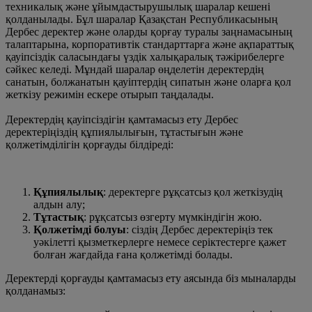
техникалық және ұйымдастырушылық шаралар кешені
қолданылады. Бұл шаралар Қазақстан Республикасының
Дербес деректер және оларды қорғау туралы заңнамасының
талаптарына, корпоративтік стандарттарға және ақпараттық
қауіпсіздік саласындағы үздік халықаралық тәжірибелерге
сәйкес келеді. Мұндай шаралар өңделетін деректердің
санатын, болжанатын қауіптердің сипатын және оларға қол
жеткізу режимін ескере отырып таңдалады.
Деректердің қауіпсіздігін қамтамасыз ету Дербес
деректеріңіздің құпиялылығын, тұтастығын және
қолжетімділігін қорғауды білдіреді:
Құпиялылық
: деректерге рұқсатсыз қол жеткізудің
алдын алу;
Тұтастық
: рұқсатсыз өзгерту мүмкіндігін жою.
Қолжетімді болуы
: сіздің Дербес деректеріңіз тек
уәкілетті қызметкерлерге немесе серіктестерге қажет
болған жағдайда ғана қолжетімді болады.
Деректерді қорғауды қамтамасыз ету аясында біз мыналарды
қолданамыз: