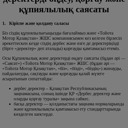
құпиялылық саясаты
1. Кіріспе және қолдану саласы
Біз сіздің құпиялылығыңызды бағалаймыз және «Тойота
Мотор Қазақстан» ЖШС компаниясымен кез келген бірлесіп
әрекеттескен кезде сіздің дербес және өзге де деректеріңізді
(бірге «деректер» деп аталады) қорғауды қамтамасыз етеміз.
Осы Құпиялылық және деректерді өңдеу саясаты (бұдан әрі —
«Саясат») «Тойота Мотор Қазақстан» ЖШС (бұдан әрі —
«Тойота Мотор Қазақстан», «біз», «бізді», «біздің») жинауды,
пайдалануды, сақтауды және қорғауды қалай жүзеге
асыратынын сипаттайды:
дербес деректер – Қазақстан Республикасының
заңнамасына, соның ішінде ҚР «Дербес деректер және
оларды қорғау туралы» заңына сәйкес.
басқа деректер — қолданыстағы заңнама нормаларында
және құпиялылықты қамтамасыз ету стандарттарында
көзделген шектерде.