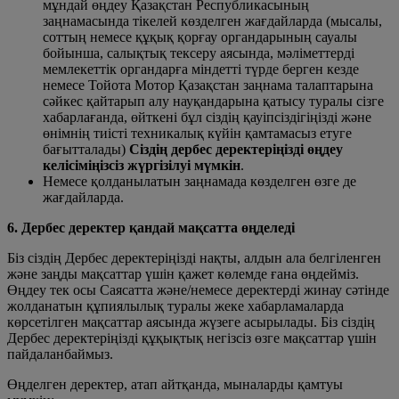
мұндай өңдеу Қазақстан Республикасының
заңнамасында тікелей көзделген жағдайларда (мысалы,
соттың немесе құқық қорғау органдарының сауалы
бойынша, салықтық тексеру аясында, мәліметтерді
мемлекеттік органдарға міндетті түрде берген кезде
немесе Тойота Мотор Қазақстан заңнама талаптарына
сәйкес қайтарып алу науқандарына қатысу туралы сізге
хабарлағанда, өйткені бұл сіздің қауіпсіздігіңізді және
өнімнің тиісті техникалық күйін қамтамасыз етуге
бағытталады)
Сіздің дербес деректеріңізді өңдеу
келісіміңізсіз жүргізілуі мүмкін
.
Немесе қолданылатын заңнамада көзделген өзге де
жағдайларда.
6. Дербес деректер қандай мақсатта өңделеді
Біз сіздің Дербес деректеріңізді нақты, алдын ала белгіленген
және заңды мақсаттар үшін қажет көлемде ғана өңдейміз.
Өңдеу тек осы Саясатта және/немесе деректерді жинау сәтінде
жолданатын құпиялылық туралы жеке хабарламаларда
көрсетілген мақсаттар аясында жүзеге асырылады. Біз сіздің
Дербес деректеріңізді құқықтық негізсіз өзге мақсаттар үшін
пайдаланбаймыз.
Өңделген деректер, атап айтқанда, мыналарды қамтуы