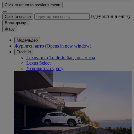
Click to return to previous menu
Іздеу мәтінін енгізу
Click to search
Болдырмау
Жабу
Модельдер
Жүрілген авто
(Opens in new window)
Trade-in
Lexus-ның Trade-In бағдарламасы
Lexus Select
Ұсынысты сұрату