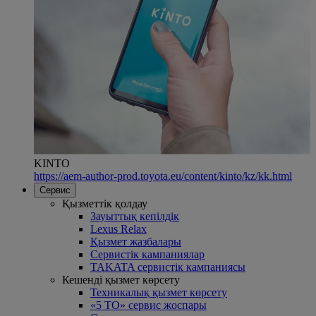
KINTO
https://aem-author-prod.toyota.eu/content/kinto/kz/kk.html
Сервис
Қызметтік қолдау
Зауыттық кепілдік
Lexus Relax
Қызмет жазбалары
Сервистік кампаниялар
TAKATA сервистік кампаниясы
Кешенді қызмет көрсету
Техникалық қызмет көрсету
«5 ТО» сервис жоспары