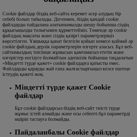
Cookie файлдар біздің веб-сайта керемет әсер алудың бір
себебі болып табылады. Дегенмен, біздің қандай cookie
файлдарды пайдалана алатынымызды шешу бойынша сіздің
құқығыңызды толығымен құрметтейміз. Төменде әр cookie
файлдың мақсаты және сіздің қазіргі параметрлеріңіз
көрсетілген. Ұяшыққа қанат белгісін қойып немесе қоймай әр
cookie файлдың дерлік параметрлерін өзгерте аласыз. Бұл веб-
сайтымыздың тиісінше жұмысын қамтамасыз ететін және
өзгерістер енгізуге болмайтын әдепкілік бойынша таңдалатын
«Міндетті түрде қажет» cookie файлдарға қатысты емес.
Файлдарды қарауды жай ғана жалғастырғыңыз келсе ештеңе
істеудің қажеті жоқ.
Міндетті түрде қажет Cookie
файлдар
Бұл cookie файлдарсыз біздің веб-сайт тиісті түрде
жұмыс істей алмайды және осы себепті бұл параметрді
өшіріп тастауға болмайды.
Пайдаланбалы Cookie файлдар