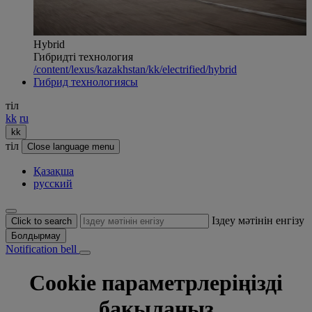
Hybrid
Гибридті технология
/content/lexus/kazakhstan/kk/electrified/hybrid
Гибрид технологиясы
тіл
kk
ru
kk
тіл
Close language menu
Қазақша
русский
Іздеу мәтінін енгізу
Click to search
Болдырмау
Notification bell
Cookie параметрлеріңізді
бақылаңыз