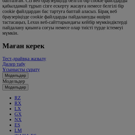
бапталған. Сіз веб браузеріңізді белгілі бір cookie файлдарды
қабылдамай тұрып сізге ескерту жасауға немесе белгілі бір
cookie файлдардан бас тартуға баптай аласыз. Бірақ веб
браузеріңізде cookie файлдарды пайдалануды өшіріп
тастасаңыз, Lexus веб-сайттарындағы кейбір мүмкіндіктерді
пайдалану қиынға соғуы немесе олар тиісті түрде істемеуі
мүмкін.
Маған керек
Тест-драйвқа жазылу
Дилер табу
Ұсынысты сұрату
Модельдер
Модельдер
Модельдер
RZ
RX
LX
GX
NX
ES
LM