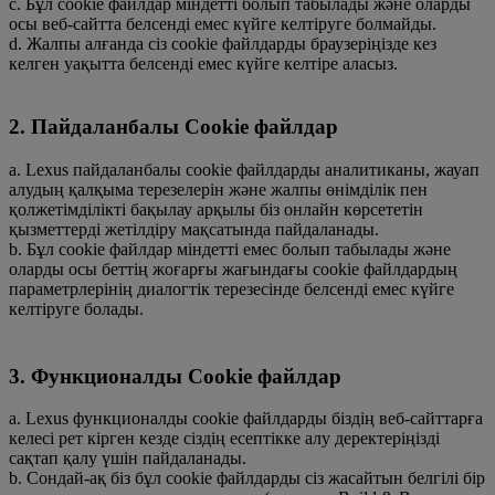
c. Бұл cookie файлдар міндетті болып табылады және оларды
осы веб-сайтта белсенді емес күйге келтіруге болмайды.
d. Жалпы алғанда сіз cookie файлдарды браузеріңізде кез
келген уақытта белсенді емес күйге келтіре аласыз.
2. Пайдаланбалы Cookie файлдар
a. Lexus пайдаланбалы cookie файлдарды аналитиканы, жауап
алудың қалқыма терезелерін және жалпы өнімділік пен
қолжетімділікті бақылау арқылы біз онлайн көрсететін
қызметтерді жетілдіру мақсатында пайдаланады.
b. Бұл cookie файлдар міндетті емес болып табылады және
оларды осы беттің жоғарғы жағындағы cookie файлдардың
параметрлерінің диалогтік терезесінде белсенді емес күйге
келтіруге болады.
3. Функционалды Cookie файлдар
a. Lexus функционалды cookie файлдарды біздің веб-сайттарға
келесі рет кірген кезде сіздің есептікке алу деректеріңізді
сақтап қалу үшін пайдаланады.
b. Сондай-ақ біз бұл cookie файлдарды сіз жасайтын белгілі бір