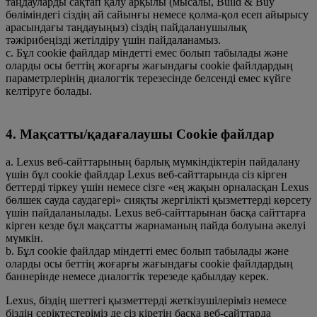
таңдауларды сақтап қалу арқылы (мысалы, Build & Buy
бөліміндегі сіздің ай сайынғы немесе қолма-қол есеп айырысу
арасындағы таңдауыңыз) сіздің пайдаланушылық
тәжірибеңізді жетілдіру үшін пайдаланамыз.
с. Бұл cookie файлдар міндетті емес болып табылады және
оларды осы беттің жоғарғы жағындағы cookie файлдардың
параметрлерінің диалогтік терезесінде белсенді емес күйге
келтіруге болады.
4. Мақсатты/қадағалаушы Cookie файлдар
a. Lexus веб-сайттарының барлық мүмкіндіктерін пайдалану
үшін бұл cookie файлдар Lexus веб-сайттарында сіз кірген
беттерді тіркеу үшін немесе сізге «ең жақын орналасқан Lexus
бөлшек сауда саудагері» сияқты жергілікті қызметтерді көрсету
үшін пайдаланылады. Lexus веб-сайттарынан басқа сайттарға
кірген кезде бұл мақсатты жарнаманың пайда болуына әкелуі
мүмкін.
b. Бұл cookie файлдар міндетті емес болып табылады және
оларды осы беттің жоғарғы жағындағы cookie файлдардың
баннерінде немесе диалогтік терезеде қабылдау керек.
Lexus, біздің шеттегі қызметтерді жеткізушілеріміз немесе
біздің серіктестеріміз де сіз кіретін басқа веб-сайттарда