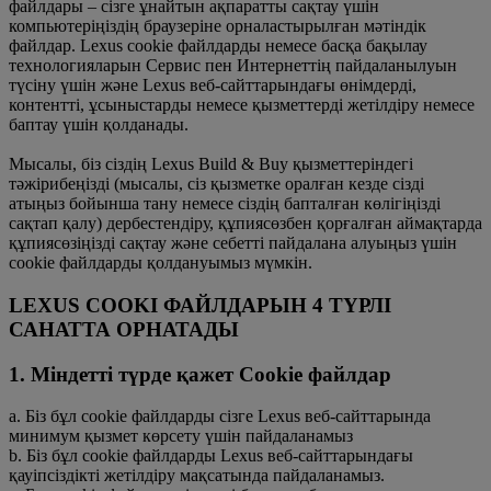
файлдары – сізге ұнайтын ақпаратты сақтау үшін
компьютеріңіздің браузеріне орналастырылған мәтіндік
файлдар. Lexus cookie файлдарды немесе басқа бақылау
технологияларын Сервис пен Интернеттің пайдаланылуын
түсіну үшін және Lexus веб-сайттарындағы өнімдерді,
контентті, ұсыныстарды немесе қызметтерді жетілдіру немесе
баптау үшін қолданады.
Мысалы, біз сіздің Lexus Build & Buy қызметтеріндегі
тәжірибеңізді (мысалы, сіз қызметке оралған кезде сізді
атыңыз бойынша тану немесе сіздің бапталған көлігіңізді
сақтап қалу) дербестендіру, құпиясөзбен қорғалған аймақтарда
құпиясөзіңізді сақтау және себетті пайдалана алуыңыз үшін
cookie файлдарды қолдануымыз мүмкін.
LEXUS COOKI ФАЙЛДАРЫН 4 ТҮРЛІ
САНАТТА ОРНАТАДЫ
1. Міндетті түрде қажет Cookie файлдар
a. Біз бұл cookie файлдарды сізге Lexus веб-сайттарында
минимум қызмет көрсету үшін пайдаланамыз
b. Біз бұл cookie файлдарды Lexus веб-сайттарындағы
қауіпсіздікті жетілдіру мақсатында пайдаланамыз.