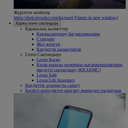
Жүрілген көліктер
https://shop.lexuskz.com/kz/used
(Opens in new window)
Қаржы және сақтандыру
Қаржылық қызметтер
Қаржыландыру бағдарламалары
Стандарт
Жол жүрген
Кредиттік калькулятор
Lexus Сақтандыру
Lexus Каско
Көлік құралы иелерінің жауапкершіліктерін
міндетті сақтандыру (КҚАҚМС)
Lexus Safe
Lexus Life Insurance
Кредиттік ұсынысты сұрату
Көлікті кепілдіктен шығару жөніндегі нұсқаулық