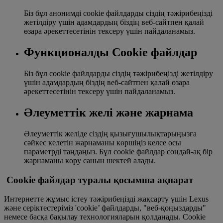
Біз бұл анонимді cookie файлдарды сіздің тәжірибеңізді
жетілдіру үшін адамдардың біздің веб-сайтпен қалай
өзара әрекеттесетінін тексеру үшін пайдаланамыз.
Функционалды Cookie файлдар
Біз бұл cookie файлдарды сіздің тәжірибеңізді жетілдіру
үшін адамдардың біздің веб-сайтпен қалай өзара
әрекеттесетінін тексеру үшін пайдаланамыз.
Әлеуметтік желі және жарнама
Әлеуметтік желіде сіздің қызығушылықтарыңызға
сәйкес келетін жарнаманы көршіңіз келсе осы
параметрді таңдаңыз. Бұл cookie файлдар сондай-ақ бір
жарнаманы көру санын шектей алады.
Cookie файлдар туралы қосымша ақпарат
Интернетте жұмыс істеу тәжірибеңізді жақсарту үшін Lexus
және серіктестеріміз 'cookie’ файлдарды, "веб-қоңыздарды"
немесе басқа бақылау технологияларын қолданады. Cookie