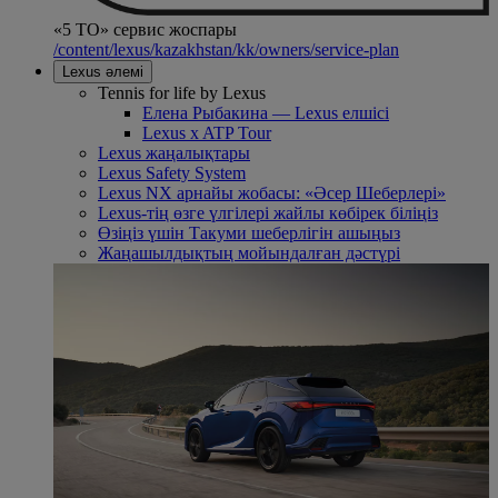
«5 ТО» сервис жоспары
/content/lexus/kazakhstan/kk/owners/service-plan
Lexus әлемі
Tennis for life by Lexus
Елена Рыбакина — Lexus елшісі
Lexus x ATP Tour
Lexus жаңалықтары
Lexus Safety System
Lexus NX арнайы жобасы: «Әсер Шеберлері»
Lexus-тің өзге үлгілері жайлы көбірек біліңіз
Өзіңіз үшін Такуми шеберлігін ашыңыз
Жаңашылдықтың мойындалған дәстүрі