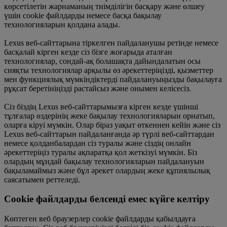
көрсетілетін жарнаманың тиімділігін басқару және өлшеу
үшін cookie файлдарды немесе басқа бақылау
технологияларын қолдана алады.
Lexus веб-сайттарына тіркелген пайдаланушы ретінде немесе
басқалай кірген кезде сіз бізге жоғарыда аталған
технологиялар, сондай-ақ болашақта дайындалатын осы
сияқты технологиялар арқылы өз әрекеттеріңізді, қызметтер
мен функциялық мүмкіндіктерді пайдалануыңызды бақылауға
рұқсат беретініңізді растайсыз және онымен келісесіз.
Сіз біздің Lexus веб-сайттарымызға кірген кезде үшінші
тұлғалар өздерінің жеке бақылау технологияларын орнатып,
оларға кіруі мүмкін. Олар біраз уақыт өткеннен кейін және сіз
Lexus веб-сайттарын пайдаланғанда әр түрлі веб-сайттардан
немесе қолданбалардан сіз туралы және сіздің онлайн
әрекеттеріңіз туралы ақпаратқа қол жеткізуі мүмкін. Біз
олардың мұндай бақылау технологияларын пайдалануын
бақыламаймыз және бұл әрекет олардың жеке құпиялылық
саясатымен реттеледі.
Cookie файлдарды белсенді емес күйге келтіру
Көптеген веб браузерлер cookie файлдарды қабылдауға