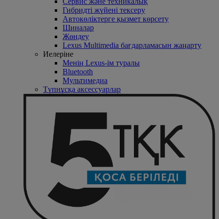
Сервис және техникалық
Гибридті жүйені тексеру
Автокөліктерге қызмет көрсету
Шиналар
Жөндеу
Lexus Multimedia бағдарламасын жаңарту
Иелеріне
Менің Lexus-ім туралы
Bluetooth
Mультимедиа
Түпнұсқа аксессуарлар