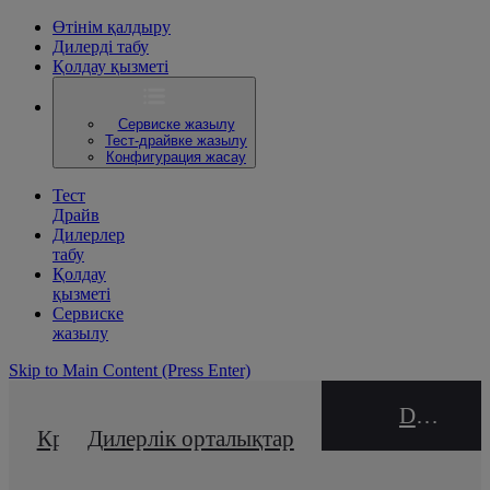
Өтінім қалдыру
Дилерді табу
Қолдау қызметі
Сервиске жазылу
Тест-драйвке жазылу
Конфигурация жасау
Тест
Драйв
Дилерлер
табу
Қолдау
қызметі
Сервиске
жазылу
Skip to Main Content
(Press Enter)
DEALER NAME
Кредиттік калькулятор
Дилерлік орталықтар