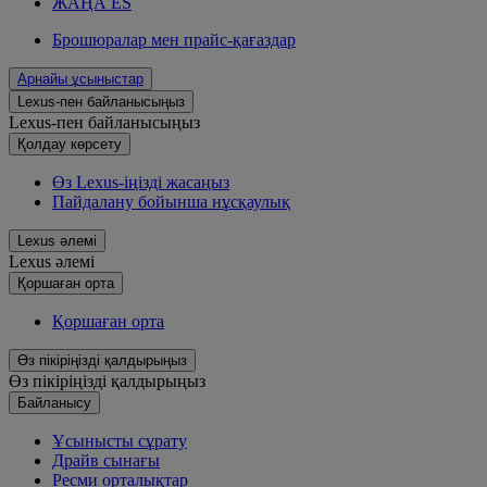
ЖАҢА ES
Брошюралар мен прайс-қағаздар
Арнайы ұсыныстар
Lexus-пен байланысыңыз
Lexus-пен байланысыңыз
Қолдау көрсету
Өз Lexus-іңізді жасаңыз
Пайдалану бойынша нұсқаулық
Lexus әлемі
Lexus әлемі
Қoршаған орта
Қoршаған орта
Өз пікіріңізді қалдырыңыз
Өз пікіріңізді қалдырыңыз
Байланысу
Ұсынысты сұрату
Драйв сынағы
Ресми орталықтар