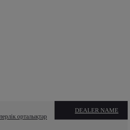
DEALER NAME
лерлік орталықтар