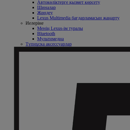
Автокөліктерге қызмет көрсету
Шиналар
Жөндеу
Lexus Multimedia бағдарламасын жаңарту
Иелеріне
Менің Lexus-ім туралы
Bluetooth
Mультимедиа
Түпнұсқа аксессуарлар