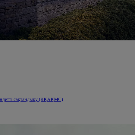
міндетті сақтандыру (КҚАҚМС)