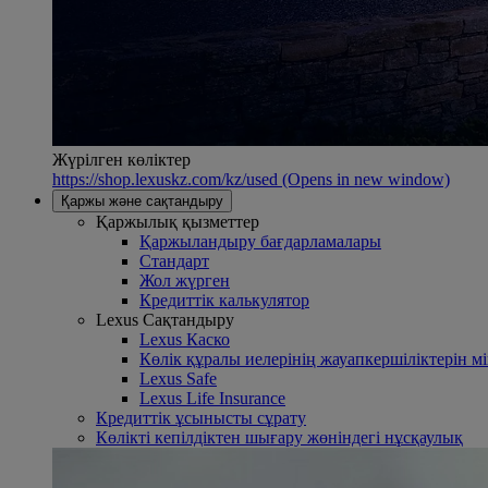
Жүрілген көліктер
https://shop.lexuskz.com/kz/used
(Opens in new window)
Қаржы және сақтандыру
Қаржылық қызметтер
Қаржыландыру бағдарламалары
Стандарт
Жол жүрген
Кредиттік калькулятор
Lexus Сақтандыру
Lexus Каско
Көлік құралы иелерінің жауапкершіліктерін 
Lexus Safe
Lexus Life Insurance
Кредиттік ұсынысты сұрату
Көлікті кепілдіктен шығару жөніндегі нұсқаулық