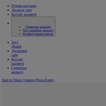
Өтінім қалдыру
Дилерді табу
Қолдау қызметі
Сервиске жазылу
Тест-драйвке жазылу
Конфигурация жасау
Тест
Драйв
Дилерлер
табу
Қолдау
қызметі
Сервиске
жазылу
Skip to Main Content
(Press Enter)