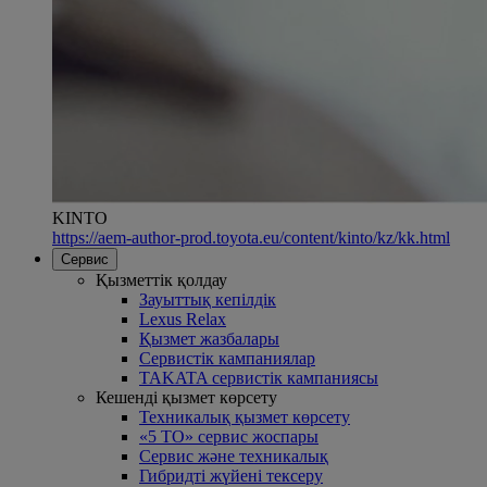
KINTO
https://aem-author-prod.toyota.eu/content/kinto/kz/kk.html
Сервис
Қызметтік қолдау
Зауыттық кепілдік
Lexus Relax
Қызмет жазбалары
Сервистік кампаниялар
TAKATA сервистік кампаниясы
Кешенді қызмет көрсету
Техникалық қызмет көрсету
«5 ТО» сервис жоспары
Сервис және техникалық
Гибридті жүйені тексеру