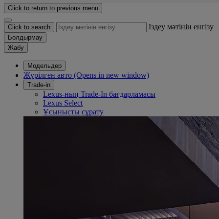
Click to return to previous menu
Іздеу мәтінін енгізу
Click to search
Болдырмау
Жабу
Модельдер
Жүрілген авто
(Opens in new window)
Trade-in
Lexus-ның Trade-In бағдарламасы
Lexus Select
Ұсынысты сұрату