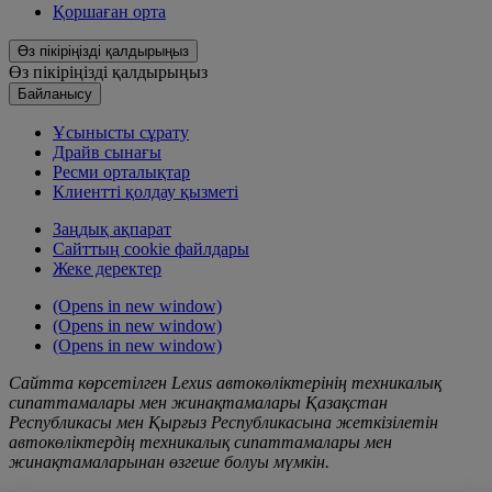
Қoршаған орта
Өз пікіріңізді қалдырыңыз
Өз пікіріңізді қалдырыңыз
Байланысу
Ұсынысты сұрату
Драйв сынағы
Ресми орталықтар
Клиентті қолдау қызметі
Заңдық ақпарат
Сайттың cookie файлдары
Жеке деректер
(Opens in new window)
(Opens in new window)
(Opens in new window)
Сайтта көрсетілген Lexus автокөліктерінің техникалық
сипаттамалары мен жинақтамалары Қазақстан
Республикасы мен Қырғыз Республикасына жеткізілетін
автокөліктердің техникалық сипаттамалары мен
жинақтамаларынан өзгеше болуы мүмкін.