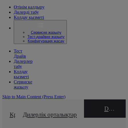
Өтінім қалдыру
Дилерді табу
Қолдау қызметі
Сервиске жазылу
Тест-драйвке жазылу
Конфигурация жасау
Тест
Драйв
Дилерлер
табу
Қолдау
қызметі
Сервиске
жазылу
Skip to Main Content
(Press Enter)
DEALER NAME
Кредиттік калькулятор
Дилерлік орталықтар