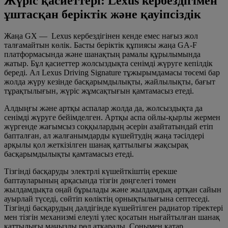
Жүріс қасиеттері: Lexus кербездігімен
ұштасқан беріктік және қауіпсіздік
Жаңа GX — Lexus кербездігінен кенде емес нағыз жол
талғамайтын көлік. Басты беріктік құпиясы жаңа GA-F
платформасында және шанақтың рамалы құрылымында
жатыр. Бұл қасиеттер жолсыздықта сенімді жүруге кепілдік
береді. Ал Lexus Driving Signature тұжырымдамасы төсемі бар
жолда жүру кезінде басқарымдылықты, жайлылықты, бағыт
тұрақтылығын, жүріс жұмсақтығын қамтамасыз етеді.
Алдыңғы және артқы аспалар жолда да, жолсыздықта да
сенімді жүруге бейімделген. Артқы аспа ойлы-қырлы жермен
жүргенде жағымсыз соққылардың әсерін азайтатындай етіп
бапталған, ал жалғанымдарды күшейтудің жаңа тәсілдері
арқылы қол жеткізілген шанақ қаттылығы жақсырақ
басқарымдылықты қамтамасыз етеді.
Тізгінді басқаруды электрлі күшейткіштің ерекше
баптауларының арқасында тізгін дөңгелегі төмен
жылдамдықта оңай бұрылады және жылдамдық артқан сайын
ауырлай түседі, сөйтіп көліктің орнықтылығына септеседі.
Тізгінді басқарудың дәлдігінде күшейтілген радиатор тіректері
мен тізгін механизмі елеулі үлес қосатын нығайтылған шанақ
қаттылығы маңызды рөл атқарады. Сонымен қатар