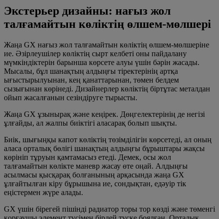
Экстерьер дизайны: нағыз жол
талғамайтын көліктің өлшем-мөлшері
Жаңа GX нағыз жол талғамайтын көліктің өлшем-мөлшеріне
ие. Әзірлеушілер көліктің сырт келбеті оны пайдалану
мүмкіндіктерін барынша көрсете алуы үшін бәрін жасады.
Мысалы, бұл шанақтың алдыңғы тіректерінің артқа
ығыстырылуынан, кең қанаттарынан, төмен белдем
сызығынан көрінеді. Дизайнерлер көліктің біртұтас металдан
ойып жасалғанын сезіндіруге тырысты.
Жаңа GX ұзынырақ және кеңірек. Дөңгелектерінің де негізі
ұлғайды, ал жалпы биіктігі аласарақ болып шықты.
Биік, шығыңқы капот көліктің төзімділігін көрсетеді, ал оның
аласа орталық бөлігі шанақтың алдыңғы бұрыштары жақсы
көрініп тұруын қамтамасыз етеді. Демек, осы жол
талғамайтын көлікте маневр жасау өте оңай. Алдыңғы
асылмасы қысқарақ болғанының арқасында жаңа GX
ұлғайтылған кіру бұрышына ие, сондықтан, едәуір тік
еңістермен жүре алады.
GX үшін бірегей пішінді радиатор торы тор көзді және төменгі
қорғаушы элемент түсімен бірдей түске боялған. Орталық