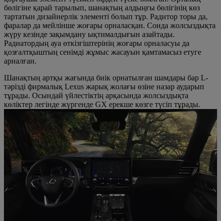
бөлігіне қарай тарылып, шанақтың алдыңғы бөлігінің көз
тартатын дизайнерлік элементі болып тұр. Радитор торы да,
фаралар да мейлінше жоғары орналасқан. Сонда жолсыздықта
жүру кезінде зақымдану ықтималдығын азайтады.
Радиатордың ауа өткізгіштерінің жоғары орналасуы да
қозғалтқыштың сенімді жұмыс жасауын қамтамасыз етуге
арналған.
Шанақтың артқы жағында биік орнатылған шамдары бар L-
тәрізді фирмалық Lexus жарық жолағы өзіне назар аударып
тұрады. Осындай үйлестіктің арқасында жолсыздықта
көліктер легінде жүргенде GX ерекше көзге түсіп тұрады.