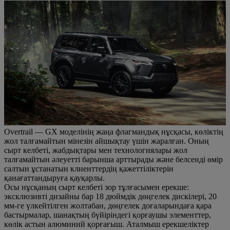
Overtrail — GX моделінің жаңа флагмандық нұсқасы, көліктің
жол талғамайтын мінезін айшықтау үшін жаралған. Оның
сырт келбеті, жабдықтары мен технологиялары жол
талғамайтын әлеуетті барынша арттырады және белсенді өмір
салтын ұстанатын клиенттердің қажеттіліктерін
қанағаттандыруға қауқарлы.
Осы нұсқаның сырт келбеті зор тұлғасымен ерекше:
эксклюзивті дизайны бар 18 дюймдік дөңгелек дискілері, 20
мм-ге үлкейтілген жолтабан, дөңгелек доғаларындаға қара
бастырмалар, шанақтың бүйіріндегі қорғаушы элементтер,
көлік астын алюминий қорғағыш. Аталмыш ерекшеліктер