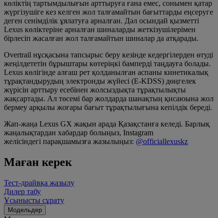
көліктің тартымдылығын арттыруға ғана емес, сонымен қатар
жүргізушіге кез келген жол талғамайтын бағыттарды еңсеруге
деген сенімділік ұялатуға арналған. Дәл осындай қызметті
Lexus көліктеріне арналған шиналарды жеткізушілерімен
бірлесіп жасалған жол талғамайтын шиналар да атқарады.
Overtrail нұсқасына тапсырыс беру кезінде кедергілерден өтуді
жеңілдететін бұрыштары көтеріңкі бамперді таңдауға болады.
Lexus көлігінде алғаш рет қолданылған аспаны кинетикалық
тұрақтандырудың электронды жүйесі (E-KDSS) дөңгелек
жүрісін арттыру есебінен жолсыздықта тұрақтылықты
жақсартады. Ал төсемі бар жолдарда шанақтың қисаюына жол
бермеу арқылы жоғары бағыт тұрақтылығына кепілдік береді.
Жап-жаңа Lexus GX жақын арада Қазақстанға келеді. Барлық
жаңалықтардан хабардар болыңыз, Instagram
желісіндегі парақшамызға жазылыңыз:
@officiallexuskz
Маған керек
Тест-драйвқа жазылу
Дилер табу
Ұсынысты сұрату
Модельдер