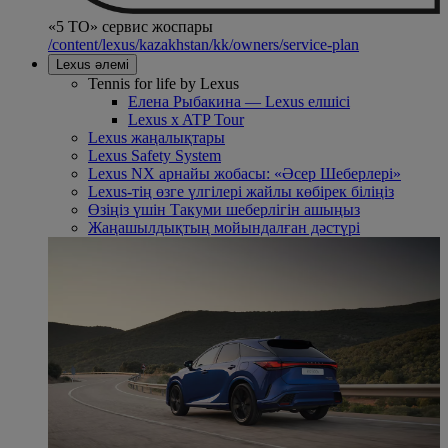
«5 ТО» сервис жоспары
/content/lexus/kazakhstan/kk/owners/service-plan
Lexus әлемі
Tennis for life by Lexus
Елена Рыбакина — Lexus елшісі
Lexus x ATP Tour
Lexus жаңалықтары
Lexus Safety System
Lexus NX арнайы жобасы: «Әсер Шеберлері»
Lexus-тің өзге үлгілері жайлы көбірек біліңіз
Өзіңіз үшін Такуми шеберлігін ашыңыз
Жаңашылдықтың мойындалған дәстүрі