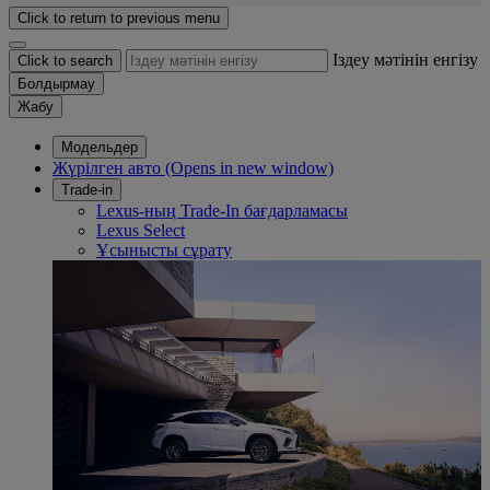
Click to return to previous menu
Іздеу мәтінін енгізу
Click to search
Болдырмау
Жабу
Модельдер
Жүрілген авто
(Opens in new window)
Trade-in
Lexus-ның Trade-In бағдарламасы
Lexus Select
Ұсынысты сұрату