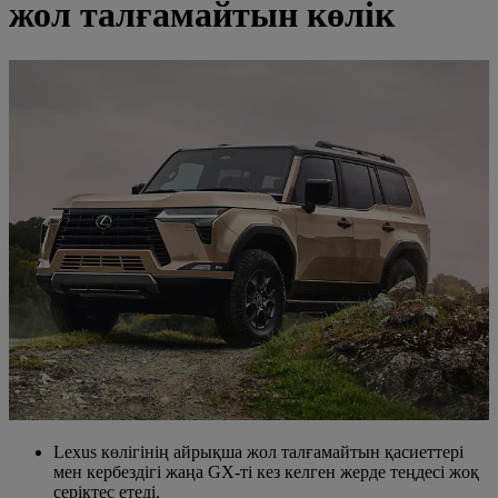
жол талғамайтын көлік
Lexus көлігінің айрықша жол талғамайтын қасиеттері
мен кербездігі жаңа GX-ті кез келген жерде теңдесі жоқ
серіктес етеді.