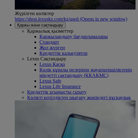
Жүрілген көліктер
https://shop.lexuskz.com/kz/used
(Opens in new window)
Қаржы және сақтандыру
Қаржылық қызметтер
Қаржыландыру бағдарламалары
Стандарт
Жол жүрген
Кредиттік калькулятор
Lexus Сақтандыру
Lexus Каско
Көлік құралы иелерінің жауапкершіліктерін
міндетті сақтандыру (КҚАҚМС)
Lexus Safe
Lexus Life Insurance
Кредиттік ұсынысты сұрату
Көлікті кепілдіктен шығару жөніндегі нұсқаулық