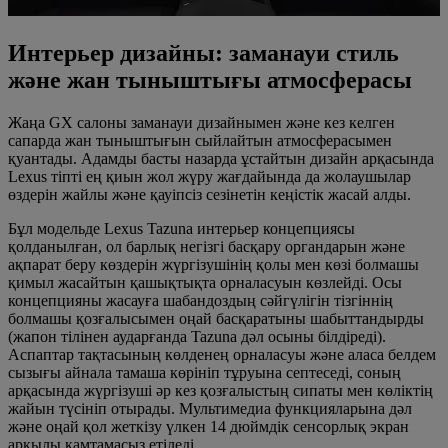
Интерьер дизайны: заманауи стиль
және жан тыныштығы атмосферасы
Жаңа GX салоны заманауи дизайнымен және кез келген
сапарда жан тыныштығын сыйлайтын атмосферасымен
қуантады. Адамды басты назарда ұстайтын дизайн арқасында
Lexus тіпті ең қиын жол жүру жағдайында да жолаушылар
өздерін жайлы және қауіпсіз сезінетін кеңістік жасай алды.
Бұл модельде Lexus Tazuna интерьер концепциясы
қолданылған, ол барлық негізгі басқару органдарын және
ақпарат беру көздерін жүргізушінің қолы мен көзі болмашы
қимыл жасайтын қашықтықта орналасуын көзлейді. Осы
концепцияны жасауға шабандоздың сәйгүлігін тізгіннің
болмашы қозғалысымен оңай басқаратыны шабыттандырды
(жапон тілінен аударғанда Tazuna дәл осыны білдіреді).
Аспаптар тақтасының көлденең орналасуы және аласа белдем
сызығы айнала тамаша көрініп тұруына септеседі, соның
арқасында жүргізуші әр кез қозғалыстың сипаты мен көліктің
жайын түсініп отырады. Мультимедиа функцияларына дәл
және оңай қол жеткізу үлкен 14 дюймдік сенсорлық экран
арқылы қамтамасыз етіледі.