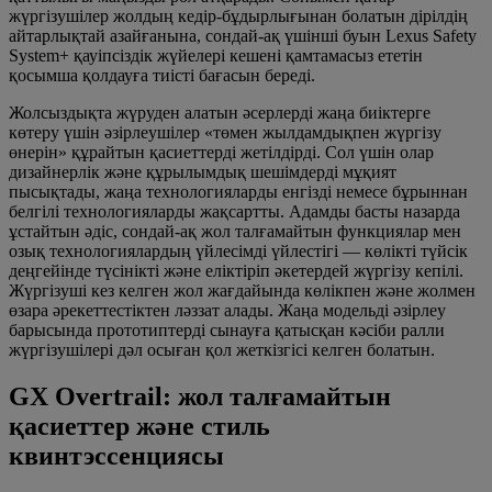
жүргізушілер жолдың кедір-бұдырлығынан болатын дірілдің
айтарлықтай азайғанына, сондай-ақ үшінші буын Lexus Safety
System+ қауіпсіздік жүйелері кешені қамтамасыз ететін
қосымша қолдауға тиісті бағасын береді.
Жолсыздықта жүруден алатын әсерлерді жаңа биіктерге
көтеру үшін әзірлеушілер «төмен жылдамдықпен жүргізу
өнерін» құрайтын қасиеттерді жетілдірді. Сол үшін олар
дизайнерлік және құрылымдық шешімдерді мұқият
пысықтады, жаңа технологияларды енгізді немесе бұрыннан
белгілі технологияларды жақсартты. Адамды басты назарда
ұстайтын әдіс, сондай-ақ жол талғамайтын функциялар мен
озық технологиялардың үйлесімді үйлестігі — көлікті түйсік
деңгейінде түсінікті және еліктіріп әкетердей жүргізу кепілі.
Жүргізуші кез келген жол жағдайында көлікпен және жолмен
өзара әрекеттестіктен ләззат алады. Жаңа модельді әзірлеу
барысында прототиптерді сынауға қатысқан кәсіби ралли
жүргізушілері дәл осыған қол жеткізгісі келген болатын.
GX Overtrail: жол талғамайтын
қасиеттер және стиль
квинтэссенциясы