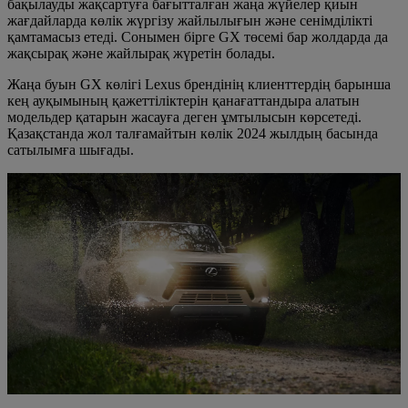
бақылауды жақсартуға бағытталған жаңа жүйелер қиын
жағдайларда көлік жүргізу жайлылығын және сенімділікті
қамтамасыз етеді. Сонымен бірге GX төсемі бар жолдарда да
жақсырақ және жайлырақ жүретін болады.
Жаңа буын GX көлігі Lexus брендінің клиенттердің барынша
кең ауқымының қажеттіліктерін қанағаттандыра алатын
модельдер қатарын жасауға деген ұмтылысын көрсетеді.
Қазақстанда жол талғамайтын көлік 2024 жылдың басында
сатылымға шығады.