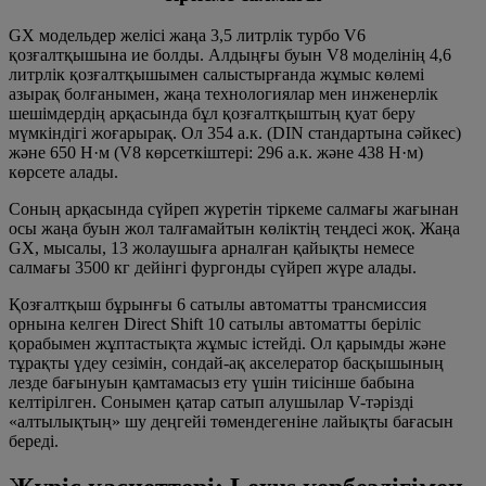
GX модельдер желісі жаңа 3,5 литрлік турбо V6
қозғалтқышына ие болды. Алдыңғы буын V8 моделінің 4,6
литрлік қозғалтқышымен салыстырғанда жұмыс көлемі
азырақ болғанымен, жаңа технологиялар мен инженерлік
шешімдердің арқасында бұл қозғалтқыштың қуат беру
мүмкіндігі жоғарырақ. Ол 354 а.к. (DIN стандартына сәйкес)
және 650 Н·м (V8 көрсеткіштері: 296 а.к. және 438 Н·м)
көрсете алады.
Соның арқасында сүйреп жүретін тіркеме салмағы жағынан
осы жаңа буын жол талғамайтын көліктің теңдесі жоқ. Жаңа
GX, мысалы, 13 жолаушыға арналған қайықты немесе
салмағы 3500 кг дейінгі фургонды сүйреп жүре алады.
Қозғалтқыш бұрынғы 6 сатылы автоматты трансмиссия
орнына келген Direct Shift 10 сатылы автоматты беріліс
қорабымен жұптастықта жұмыс істейді. Ол қарымды және
тұрақты үдеу сезімін, сондай-ақ акселератор басқышының
лезде бағынуын қамтамасыз ету үшін тиісінше бабына
келтірілген. Сонымен қатар сатып алушылар V-тәрізді
«алтылықтың» шу деңгейі төмендегеніне лайықты бағасын
береді.