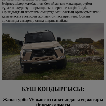
Әзірлеушілер жамбас пен бел аймағын жақсырақ сүйеп
тұратын жүргізуші орындығына ерекше көңіл бөлді.
Орындықтың жастығы омыртқа мен бастың орнықтылығын
қамтамасыз ететіндей жолмен ойластырылған. Соның
арқасында сапарлар онша шаршатпайды.
КҮШ ҚОНДЫРҒЫСЫ:
Жаңа турбо V6 және өз санатындағы ең жоғары
тіркеме салмағы