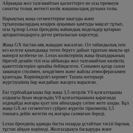
Айрықша жол талғамайтын қасиеттерге ие осы премиум
санатты толық жетекті көлік жаңашылдық рухына толы.
Нарықтың жаңа сегменттеріне шығуды және
тұтынушылардың кеңірек ауқымын қамтуды мақсат тұтып,
осы тұлпар Lexus брендінің жаһандық модельдер қатарын
әртараптандыруға деген ұмтылысын көрсетеді.
Жаңа GX бастан-аяқ жаңадан жасалған. Ол табандылық пен
кез келген қиындыққа төтеп беруге дайын тұратын мықты әрі
мәнерлі келбетке ие. Lexus көліктерінің жаңа буындарының
бірегей дизайн тілі осы айбынды жол талғамайтын көліктің
қажеттіліктеріне арнайы бейімделген. Сонымен қатар салон
заманауи стилімен, кеңдігімен және жайлы атмосферасымен
қуантады. Көрінімділігі керемет Tazuna интерьері
жүргізушінің бар жағдайын жасауға жаралған.
Екі турбоайдағышы бар жаңа 3,5 литрлік V6 қозғалтқышы
алдыңғы буын модельдің V8 қозғалтқышына қарағанда
әлдеқайда жоғары қуат пен айналдыру сәтіне жете алады. Бұл
жаңа GX-ке сегменттегі сүйреп жүретін тіркеменің 3,5
тоннаға дейін жететін ең жоғары салмағын береді.
Lexus брендінің адамды басты назарда ұстайтын тәсілі барлық
тұстан айқын көрінеді. Жолсыздықта басқаруды және