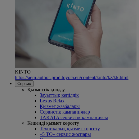
KINTO
https://aem-author-prod.toyota.eu/content/kinto/kz/kk.html
Сервис
Қызметтік қолдау
Зауыттық кепілдік
Lexus Relax
Қызмет жазбалары
Сервистік кампаниялар
TAKATA сервистік кампаниясы
Кешенді қызмет көрсету
Техникалық қызмет көрсету
«5 ТО» сервис жоспары