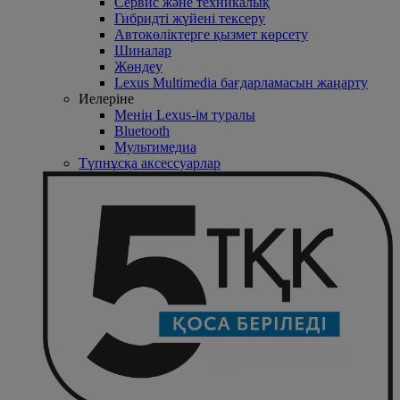
Сервис және техникалық
Гибридті жүйені тексеру
Автокөліктерге қызмет көрсету
Шиналар
Жөндеу
Lexus Multimedia бағдарламасын жаңарту
Иелеріне
Менің Lexus-ім туралы
Bluetooth
Mультимедиа
Түпнұсқа аксессуарлар