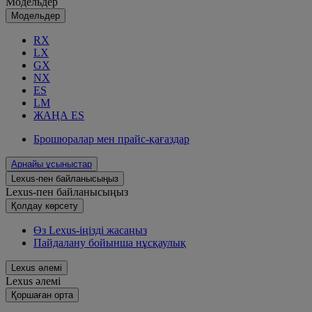
Модельдер
Модельдер
RX
LX
GX
NX
ES
LM
ЖАҢА ES
Брошюралар мен прайс-қағаздар
Арнайы ұсыныстар
Lexus-пен байланысыңыз
Lexus-пен байланысыңыз
Қолдау көрсету
Өз Lexus-іңізді жасаңыз
Пайдалану бойынша нұсқаулық
Lexus әлемі
Lexus әлемі
Қoршаған орта