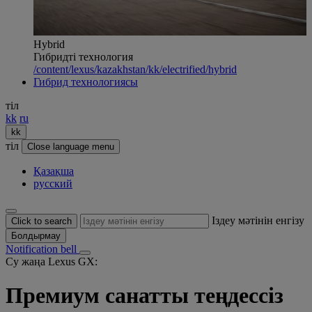
Hybrid
Гибридті технология
/content/lexus/kazakhstan/kk/electrified/hybrid
Гибрид технологиясы
тіл
kk
ru
kk
тіл
Close language menu
Қазақша
русский
Іздеу мәтінін енгізу
Click to search
Болдырмау
Notification bell
Су жаңа Lexus GX:
Премиум санатты теңдессіз