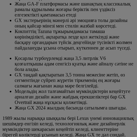
Жаңа GA-F платформасы және шанақтың классикалық
рамалы құрылымы жоғары беріктік пен үздіксіз
елгезектікті қамтамасыз етеді
GX экстерьерінің мәнерлі әрі эмоцияға толы дизайны
оның қайсар мінезі мен стилін жазбай көрсетеді.
Кокпиттің Tazuna тұжырымдамасы тамаша
көрінімділікті, ақпаратқа лезде қол жеткізуді және
басқару органдарын түйсік деңгейінде түсінікті жолмен
пайдалануды ұсына отырып, күткеннен де асып түседі.
Қосарлы турбоүрлемді жаңа 3,5 литрлік V6
қозғалтқышы адам сенгісіз қуатқа және айналу сәтіне ие
бола алады.
GX таңдай қақтыратын 3,5 тонна межесіне жетіп, өз
сегментінде сүйреп жүретін тіркеменің ең жоғары
салмағы жағынан жаңа мәре белгілейді.
Модельдің жол талғамайтын мүмкіндіктерін кеңейтуге
арналған дизайн және жабдық ерекшеліктері бар GX
Overtrail жаңа нұсқасы қолжетімді.
Жаңа GX 2024 жылдың басында сатылымға шығады.
1989 жылы нарыққа шыққалы бері Lexus үнемі инновациялық
шешімдер енгізіп келеді, технологиялық және дизайнерлік
мүмкіндіктер шекарасын кеңейтіп келеді, клиенттеріне
бірегей көліктерді ұсынып келеді. Жаңа GX те дәл сондай.