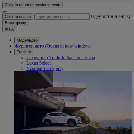
Click to return to previous menu
Іздеу мәтінін енгізу
Click to search
Болдырмау
Жабу
Модельдер
Жүрілген авто
(Opens in new window)
Trade-in
Lexus-ның Trade-In бағдарламасы
Lexus Select
Ұсынысты сұрату