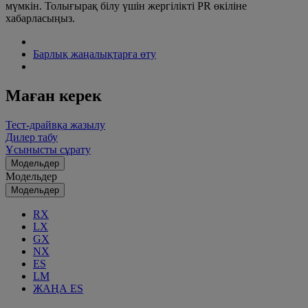
мүмкін. Толығырақ білу үшін жергілікті PR өкіліне
хабарласыңыз.
Барлық жаңалықтарға өту
Маған керек
Тест-драйвқа жазылу
Дилер табу
Ұсынысты сұрату
Модельдер
Модельдер
Модельдер
RX
LX
GX
NX
ES
LM
ЖАҢА ES