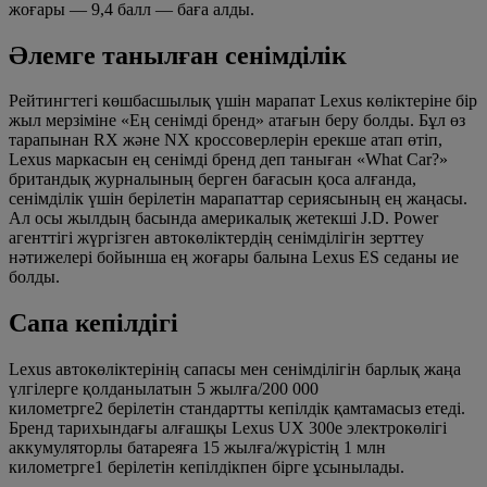
жоғары — 9,4 балл — баға алды.
Әлемге танылған сенімділік
Рейтингтегі көшбасшылық үшін марапат Lexus көліктеріне бір
жыл мерзіміне «Ең сенімді бренд» атағын беру болды. Бұл өз
тарапынан RX және NX кроссоверлерін ерекше атап өтіп,
Lexus маркасын ең сенімді бренд деп таныған «What Car?»
британдық журналының берген бағасын қоса алғанда,
сенімділік үшін берілетін марапаттар сериясының ең жаңасы.
Ал осы жылдың басында америкалық жетекші J.D. Power
агенттігі жүргізген автокөліктердің сенімділігін зерттеу
нәтижелері бойынша ең жоғары балына Lexus ES седаны ие
болды.
Сапа кепілдігі
Lexus автокөліктерінің сапасы мен сенімділігін барлық жаңа
үлгілерге қолданылатын 5 жылға/200 000
километрге2 берілетін стандартты кепілдік қамтамасыз етеді.
Бренд тарихындағы алғашқы Lexus UX 300e электрокөлігі
аккумуляторлы батареяға 15 жылға/жүрістің 1 млн
километрге1 берілетін кепілдікпен бірге ұсынылады.