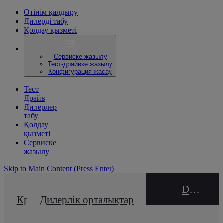
Өтінім қалдыру
Дилерді табу
Қолдау қызметі
Сервиске жазылу
Тест-драйвке жазылу
Конфигурация жасау
Тест
Драйв
Дилерлер
табу
Қолдау
қызметі
Сервиске
жазылу
Skip to Main Content
(Press Enter)
DEALER NAME
Кредиттік калькулятор
Дилерлік орталықтар