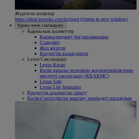
Жүрілген көліктер
https://shop.lexuskz.com/kz/used
(Opens in new window)
Қаржы және сақтандыру
Қаржылық қызметтер
Қаржыландыру бағдарламалары
Стандарт
Жол жүрген
Кредиттік калькулятор
Lexus Сақтандыру
Lexus Каско
Көлік құралы иелерінің жауапкершіліктерін
міндетті сақтандыру (КҚАҚМС)
Lexus Safe
Lexus Life Insurance
Кредиттік ұсынысты сұрату
Көлікті кепілдіктен шығару жөніндегі нұсқаулық