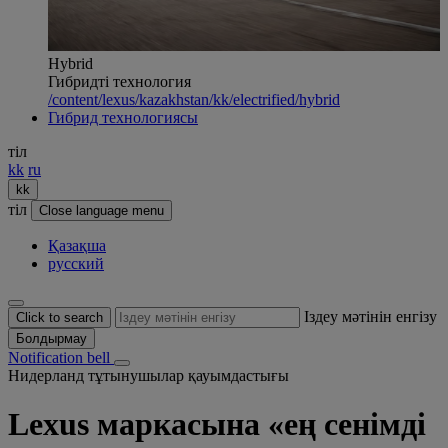
Hybrid
Гибридті технология
/content/lexus/kazakhstan/kk/electrified/hybrid
Гибрид технологиясы
тіл
kk
ru
kk
тіл
Close language menu
Қазақша
русский
Іздеу мәтінін енгізу
Click to search
Болдырмау
Notification bell
Нидерланд тұтынушылар қауымдастығы
Lexus маркасына «ең сенімді