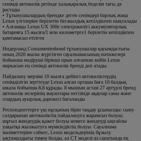
сенімді автокөлік ретінде халықаралық беделін тағы да
растады
• Тұтынушылардың брендке деген сенімдері барлық жаңа
Lexus үлгілеріне берілетін бесжылдық кепілдікпен нықталады
• Алғашқы Lexus UX 300e электрокөлігі аккумуляторлық
батареяға 15 жылға/1 млн километрге1 берілетін кепілдікпен
қамтамасыз етілген
Нидерланд Consumentenbond тұтынушылар қауымдастығы
оның 2020 жылы жүргізген сауалнамасының нәтижелері
бойынша өндіруші бірінші орын алғаннан кейін Lexus
маркасын ең сенімді автокөлік бренді деп атады.
Пайдалану мерзімі 10 жылға дейінгі автокөліктердің
сенімділігін зерттеуде Lexus алған орташа баға 10 балдық
шкала бойынша 8,8 құрады. 8 мыңнан астам 27 әртүрлі бренд
автокөлік иелерінің жауаптары негізінде ақаулар саны және
олардың ауырлық дәрежесі бағаланды
Респонденттерге үш нұсқаның бірін таңдау ұсынылды: сыну
салдарынан автокөліктің пайдалануға жарамсыз болуы;
шұғыл жөндеудің қажет болуы немесе жөндеуді ыңғайлы
уақытқа жылжытуға мүмкіндіктің болуы. Сауалнама
мәліметтеріне сәйкес, Lexus модельдерінің бұзылу
ықтималдығы төмен болды, ал CT моделі өз санатында ең