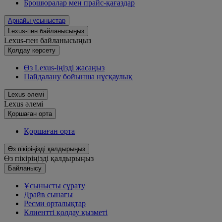
Брошюралар мен прайс-қағаздар
Арнайы ұсыныстар
Lexus-пен байланысыңыз
Lexus-пен байланысыңыз
Қолдау көрсету
Өз Lexus-іңізді жасаңыз
Пайдалану бойынша нұсқаулық
Lexus әлемі
Lexus әлемі
Қoршаған орта
Қoршаған орта
Өз пікіріңізді қалдырыңыз
Өз пікіріңізді қалдырыңыз
Байланысу
Ұсынысты сұрату
Драйв сынағы
Ресми орталықтар
Клиентті қолдау қызметі