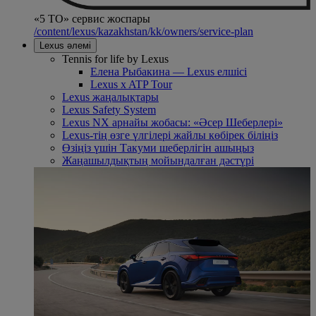
«5 ТО» сервис жоспары
/content/lexus/kazakhstan/kk/owners/service-plan
Lexus әлемі
Tennis for life by Lexus
Елена Рыбакина — Lexus елшісі
Lexus x ATP Tour
Lexus жаңалықтары
Lexus Safety System
Lexus NX арнайы жобасы: «Әсер Шеберлері»
Lexus-тің өзге үлгілері жайлы көбірек біліңіз
Өзіңіз үшін Такуми шеберлігін ашыңыз
Жаңашылдықтың мойындалған дәстүрі