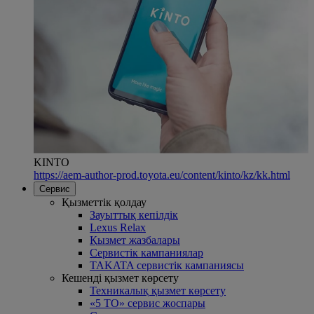
KINTO
https://aem-author-prod.toyota.eu/content/kinto/kz/kk.html
Сервис
Қызметтік қолдау
Зауыттық кепілдік
Lexus Relax
Қызмет жазбалары
Сервистік кампаниялар
TAKATA сервистік кампаниясы
Кешенді қызмет көрсету
Техникалық қызмет көрсету
«5 ТО» сервис жоспары