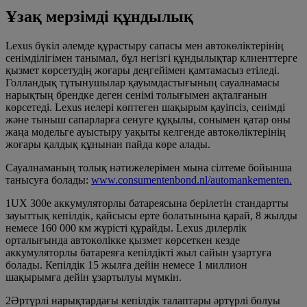
Ұзақ мерзімді құндылық
Lexus бүкіл әлемде құрастыру сапасы мен автокөліктерінің
сенімділігімен танымал, бұл негізгі құндылықтар клиенттерге
қызмет көрсетудің жоғары деңгейімен қамтамасыз етіледі.
Голландық тұтынушылар қауымдастығының сауалнамасы
нарықтың брендке деген сенімі толығымен ақталғанын
көрсетеді. Lexus иелері көптеген шақырым қауіпсіз, сенімді
және тыныш сапарларға сенуге құқылы, сонымен қатар оны
жаңа модельге ауыстыру уақыты келгенде автокөліктерінің
жоғары қалдық құнынан пайда көре алады.
Сауалнаманың толық нәтижелерімен мына сілтеме бойынша
танысуға болады:
www.consumentenbond.nl/automankementen.
1UX 300e аккумуляторлы батареясына берілетін стандартты
зауыттық кепілдік, қайсысы ерте болатынына қарай, 8 жылды
немесе 160 000 км жүрісті құрайды. Lexus дилерлік
орталығында автокөлікке қызмет көрсеткен кезде
аккумуляторлы батареяға кепілдікті жыл сайын ұзартуға
болады. Кепілдік 15 жылға дейін немесе 1 миллион
шақырымға дейін ұзартылуы мүмкін.
2Әртүрлі нарықтардағы кепілдік талаптары әртүрлі болуы