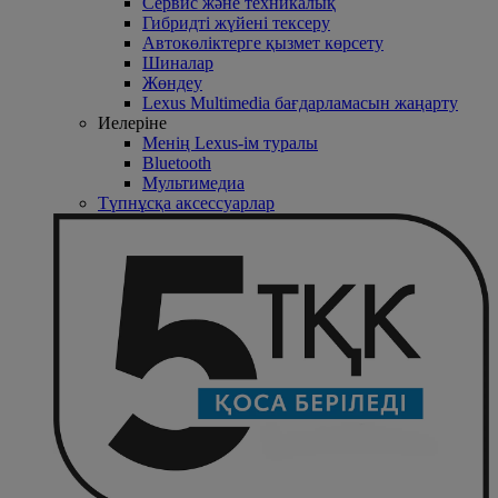
Сервис және техникалық
Гибридті жүйені тексеру
Автокөліктерге қызмет көрсету
Шиналар
Жөндеу
Lexus Multimedia бағдарламасын жаңарту
Иелеріне
Менің Lexus-ім туралы
Bluetooth
Mультимедиа
Түпнұсқа аксессуарлар