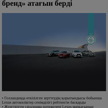
бренд» атағын берді
• Голландияда өткізілген зерттеудің қорытындысы бойынша
Lexus автокөліктер сенімділігі рейтингін басқарды
• Жүргізілген сауалнама нәтижелері Lexus маркасының