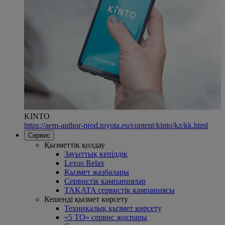
KINTO
https://aem-author-prod.toyota.eu/content/kinto/kz/kk.html
Сервис
Қызметтік қолдау
Зауыттық кепілдік
Lexus Relax
Қызмет жазбалары
Сервистік кампаниялар
TAKATA сервистік кампаниясы
Кешенді қызмет көрсету
Техникалық қызмет көрсету
«5 ТО» сервис жоспары