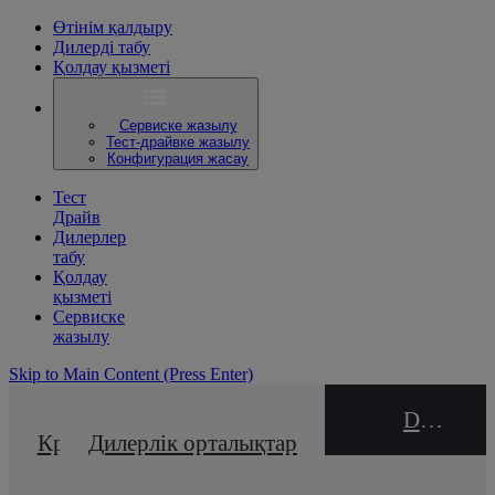
Өтінім қалдыру
Дилерді табу
Қолдау қызметі
Сервиске жазылу
Тест-драйвке жазылу
Конфигурация жасау
Тест
Драйв
Дилерлер
табу
Қолдау
қызметі
Сервиске
жазылу
Skip to Main Content
(Press Enter)
DEALER NAME
Кредиттік калькулятор
Дилерлік орталықтар