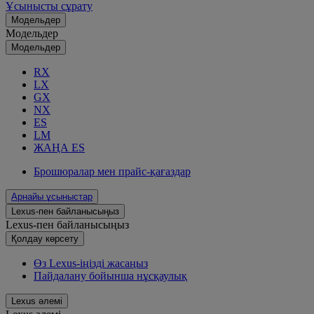
Ұсынысты сұрату
Модельдер
Модельдер
Модельдер
RX
LX
GX
NX
ES
LM
ЖАҢА ES
Брошюралар мен прайс-қағаздар
Арнайы ұсыныстар
Lexus-пен байланысыңыз
Lexus-пен байланысыңыз
Қолдау көрсету
Өз Lexus-іңізді жасаңыз
Пайдалану бойынша нұсқаулық
Lexus әлемі