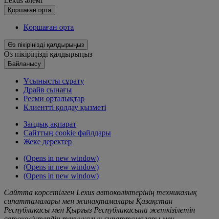
Lexus әлемі
Қoршаған орта
Қoршаған орта
Өз пікіріңізді қалдырыңыз
Өз пікіріңізді қалдырыңыз
Байланысу
Ұсынысты сұрату
Драйв сынағы
Ресми орталықтар
Клиентті қолдау қызметі
Заңдық ақпарат
Сайттың cookie файлдары
Жеке деректер
(Opens in new window)
(Opens in new window)
(Opens in new window)
Сайтта көрсетілген Lexus автокөліктерінің техникалық
сипаттамалары мен жинақтамалары Қазақстан
Республикасы мен Қырғыз Республикасына жеткізілетін
автокөліктердің техникалық сипаттамалары мен