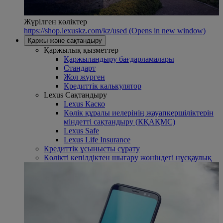
Жүрілген көліктер
https://shop.lexuskz.com/kz/used
(Opens in new window)
Қаржы және сақтандыру
Қаржылық қызметтер
Қаржыландыру бағдарламалары
Стандарт
Жол жүрген
Кредиттік калькулятор
Lexus Сақтандыру
Lexus Каско
Көлік құралы иелерінің жауапкершіліктерін
міндетті сақтандыру (КҚАҚМС)
Lexus Safe
Lexus Life Insurance
Кредиттік ұсынысты сұрату
Көлікті кепілдіктен шығару жөніндегі нұсқаулық