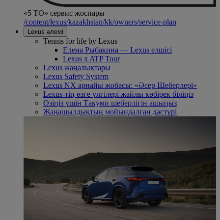
«5 ТО» сервис жоспары
/content/lexus/kazakhstan/kk/owners/service-plan
Lexus әлемі
Tennis for life by Lexus
Елена Рыбакина — Lexus елшісі
Lexus x ATP Tour
Lexus жаңалықтары
Lexus Safety System
Lexus NX арнайы жобасы: «Әсер Шеберлері»
Lexus-тің өзге үлгілері жайлы көбірек біліңіз
Өзіңіз үшін Такуми шеберлігін ашыңыз
Жаңашылдықтың мойындалған дәстүрі