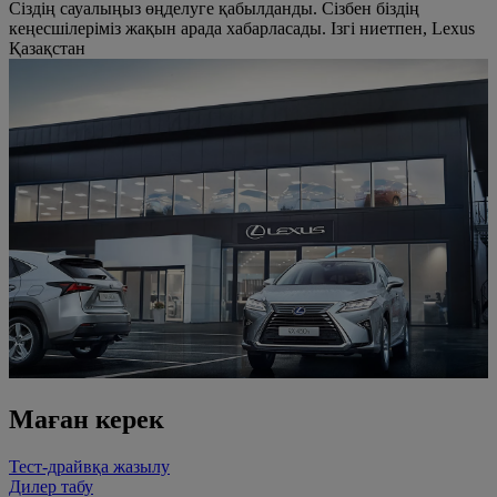
Cіздің сауалыңыз өңделуге қабылданды. Сізбен біздің
кеңесшілеріміз жақын арада хабарласады. Ізгі ниетпен, Lexus
Қазақстан
Маған керек
Тест-драйвқа жазылу
Дилер табу