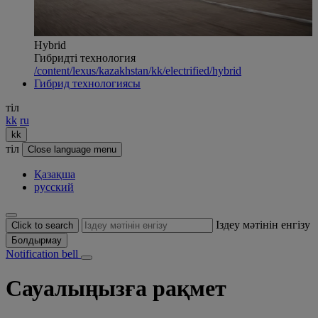
Hybrid
Гибридті технология
/content/lexus/kazakhstan/kk/electrified/hybrid
Гибрид технологиясы
тіл
kk
ru
kk
тіл
Close language menu
Қазақша
русский
Іздеу мәтінін енгізу
Click to search
Болдырмау
Notification bell
Сауалыңызға рақмет