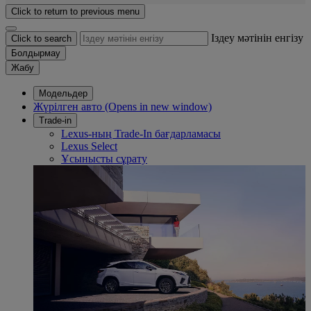
Click to return to previous menu
Іздеу мәтінін енгізу
Click to search
Болдырмау
Жабу
Модельдер
Жүрілген авто
(Opens in new window)
Trade-in
Lexus-ның Trade-In бағдарламасы
Lexus Select
Ұсынысты сұрату