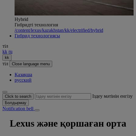
Hybrid
Гибридті технология
/content/lexus/kazakhstan/kk/electrified/hybrid
Гибрид технологиясы
тіл
kk
ru
kk
тіл
Close language menu
Қазақша
русский
Іздеу мәтінін енгізу
Click to search
Болдырмау
Notification bell
Lexus және қоршаған орта