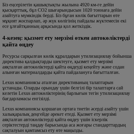
Біз еңсерілетін қашықтықты жылына 4920 км-ге дейін
қысқарттық, бұл CO2 шығарындысын 1020 тоннаға дейін
азайтуға мүмкіндік берді. Біз бұған көлік бағыттарын өте
мұқият жоспарлап, әр жүк көлігінің пайдалы жүктемесін екі
есе ұлғайтқанның арқасында қол жеткіздік.
4-кезең: қызмет ету мерзімі өткен автокөліктерді
қайта өңдеу
Ресурсы сарқылған көлік құралдарын утилизациялау бойынша
директива қалдықтарды шектеуге, қызмет ету мерзімі
аяқталған автокөліктерді қайта өңдеуді кеңейту және содан
алынған материалдарды қайта пайдалануға бағытталған.
Lexus компаниясы аталған директиваның талаптарын
ұстанады. Оларды орындау үшін белгілі бір талаптарға сай
келетін Lexus автокөліктерінің барлығын тегін утилизациялау
бағдарламасы енгізілді.
Lexus компаниясы қоршаған ортаға тиетін әсерді азайту үшін
халықаралық деңгейде әрекет етеді. Қызмет ету мерзімі
аяқталған автокөліктерді қайта өңдеу үшін іскерлік
серіктестерді таңдау барысында аса жоғары стандарттардың
сақталуын қамтамсыз ету өте маңызды.