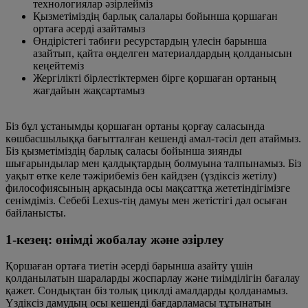
технологиялар әзірлейміз
Қызметіміздің барлық салалары бойынша қоршаған
ортаға әсерді азайтамыз
Өндірістегі табиғи ресурстардың үлесін барынша
азайтып, қайта өңделген материалдардың қолданысын
кеңейтеміз
Жергілікті бірлестіктермен бірге қоршаған ортаның
жағдайын жақсартамыз
Біз бұл ұстанымды қоршаған ортаны қорғау саласында
көшбасшылыққа бағытталған кешенді амал-тәсіл деп атаймыз.
Біз қызметіміздің барлық саласы бойынша зиянды
шығарындылар мен қалдықтардың болмуына талпынамыз. Біз
уақыт өтке келе тәжірибеміз бен кайдзен (үздіксіз жетілу)
философиясының арқасында осы мақсаттқа жететіндігімізге
сенімдіміз. Себебі Lexus-тің дамуы мен жетістігі дәл осыған
байланысты.
1-кезең: өнімді жобалау және әзірлеу
Қоршаған ортаға тиетін әсерді барынша азайту үшін
қолданылатын шараларды жоспарлау және тиімділігін бағалау
қажет. Сондықтан біз толық циклді амалдарды қолданамыз.
Үздіксіз дамудың осы кешенді бағдарламасы тұтынатын