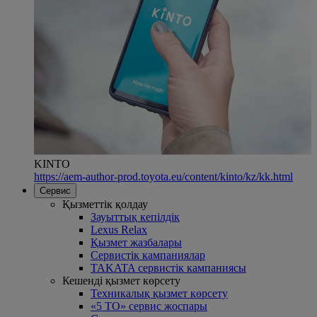
KINTO
https://aem-author-prod.toyota.eu/content/kinto/kz/kk.html
Сервис
Қызметтік қолдау
Зауыттық кепілдік
Lexus Relax
Қызмет жазбалары
Сервистік кампаниялар
TAKATA сервистік кампаниясы
Кешенді қызмет көрсету
Техникалық қызмет көрсету
«5 ТО» сервис жоспары