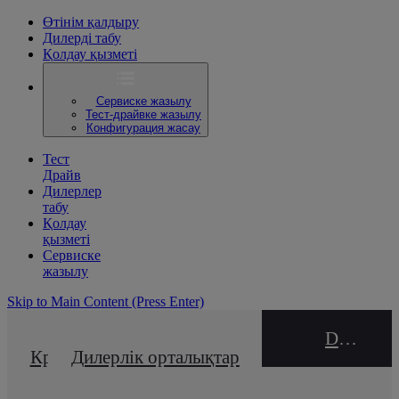
Өтінім қалдыру
Дилерді табу
Қолдау қызметі
Сервиске жазылу
Тест-драйвке жазылу
Конфигурация жасау
Тест
Драйв
Дилерлер
табу
Қолдау
қызметі
Сервиске
жазылу
Skip to Main Content
(Press Enter)
DEALER NAME
Кредиттік калькулятор
Дилерлік орталықтар