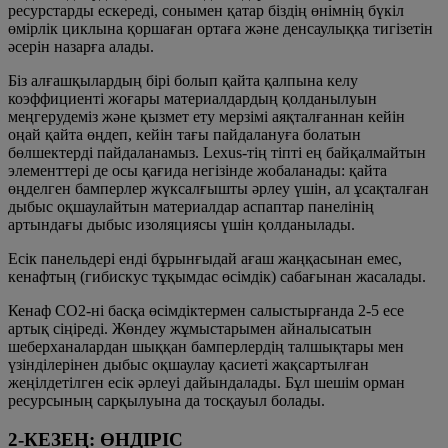
ресурстарды ескереді, сонымен қатар біздің өнімнің бүкіл
өмірлік циклына қоршаған ортаға және денсаулыққа тигізетін
әсерін назарға алады.
Біз алғашқылардың бірі болып қайта қалпына келу
коэффициенті жоғары материалдардың қолданылуын
меңгерудеміз және қызмет ету мерзімі аяқталғаннан кейін
оңай қайта өңдеп, кейін тағы пайдалануға болатын
бөлшектерді пайдаланамыз. Lexus-тің тіпті ең байқалмайтын
элементтері де осы қағида негізінде жобаланады: қайта
өңделген бамперлер жүксалғышты әрлеу үшін, ал ұсақталған
дыбыс оқшаулайтын материалдар аспаптар панелінің
артындағы дыбыс изоляциясы үшін қолданылады.
Есік панельдері енді бұрынғыдай ағаш жаңқасынан емес,
кенафтың (гибискус тұқымдас өсімдік) сабағынан жасалады.
Кенаф CO2-ні басқа өсімдіктермен салыстырғанда 2-5 есе
артық сіңіреді. Жөндеу жұмыстарымен айналысатын
шеберханалардан шыққан бамперлердің талшықтары мен
үзінділерінен дыбыс оқшаулау қасиеті жақсартылған
жеңілдетілген есік әрлеуі дайындалады. Бұл шешім орман
ресурсының сарқылуына да тосқауыл болады.
2-КЕЗЕҢ: ӨНДІРІС