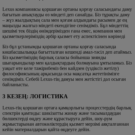
Lexus компаниясы қоршаған ортаны қорғау саласындағы даму
бағытын анықтауды өз міндеті деп санайды. Біз тұрақты даму
– жүз жылдықтың сала мен қоғам алдындағы расымен де ең
маңызды жалғыз міндеті екендігіне сенімдіміз. Бұл міндеттің
шешімі тек біздің өнімдерімізден ғана емес, компания мен
қызметкерлеріміздің әрбір қызмет ету аспектісінен көрінеді
Біз бұл ұстанымды қоршаған ортаны қорғау саласында
көшбасшылыққа бағытталған кешенді амал-тәсіл деп атаймыз.
Біз қызметіміздің барлық саласы бойынша зиянды
шығарындылар мен қалдықтардың болмауына ұмтыламыз. Біз
уақыт өте келе тәжірибеміз бен кайдзен (үздіксіз жетілу)
философиясының арқасында осы мақсатқа жететінімізге
сенімдіміз. Себебі Lexus-тің дамуы мен жетістігі дәл осыған
байланысты.
3 КЕЗЕҢ: ЛОГИСТИКА
Lexus-тің қоршаған ортаға қамқорлығы процесстердің барлық
спектрін қамтиды: шикізатты жинау және тасымалдаудан
бөлшектерді өңдеу және құрастыруға дейін, шоу-рум
жұмыстарынан автокөліктердің қызмет мерзімі аяқталғаннан
кейін материалдарын қайта өңдеуге дейін.