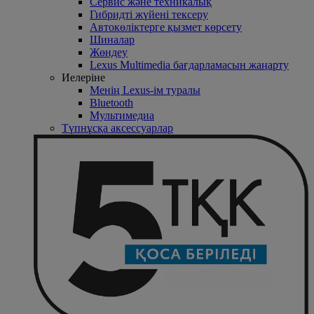
Сервис және техникалық
Гибридті жүйені тексеру
Автокөліктерге қызмет көрсету
Шиналар
Жөндеу
Lexus Multimedia бағдарламасын жаңарту
Иелеріне
Менің Lexus-ім туралы
Bluetooth
Mультимедиа
Түпнұсқа аксессуарлар