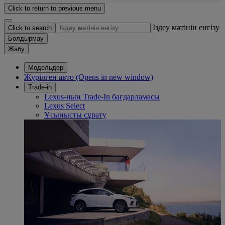
Click to return to previous menu
Іздеу мәтінін енгізу
Click to search
Болдырмау
Жабу
Модельдер
Жүрілген авто
(Opens in new window)
Trade-in
Lexus-ның Trade-In бағдарламасы
Lexus Select
Ұсынысты сұрату