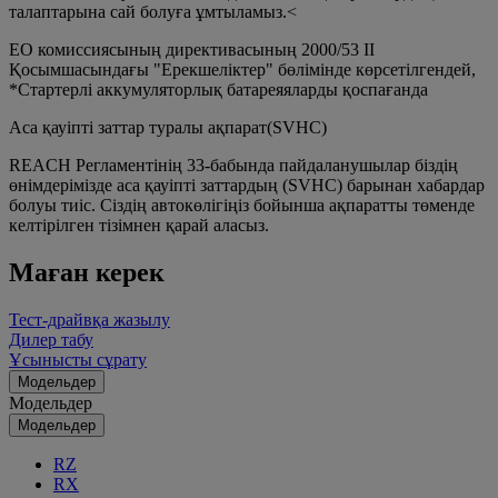
талаптарына сай болуға ұмтыламыз.<
ЕО комиссиясының директивасының 2000/53 II
Қосымшасындағы "Ерекшеліктер" бөлімінде көрсетілгендей,
*Стартерлі аккумуляторлық батареяяларды қоспағанда
Аса қауіпті заттар туралы ақпарат(SVHC)
REACH Регламентінің 33-бабында пайдаланушылар біздің
өнімдерімізде аса қауіпті заттардың (SVHC) барынан хабардар
болуы тиіс. Сіздің автокөлігіңіз бойынша ақпаратты төменде
келтірілген тізімнен қарай аласыз.
Маған керек
Тест-драйвқа жазылу
Дилер табу
Ұсынысты сұрату
Модельдер
Модельдер
Модельдер
RZ
RX