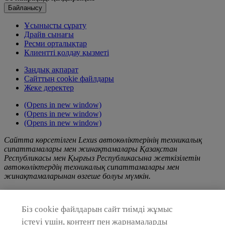
Байланысу
Ұсынысты сұрату
Драйв сынағы
Ресми орталықтар
Клиентті қолдау қызметі
Заңдық ақпарат
Сайттың cookie файлдары
Жеке деректер
(Opens in new window)
(Opens in new window)
(Opens in new window)
Сайтта көрсетілген Lexus автокөліктерінің техникалық
сипаттамалары мен жинақтамалары Қазақстан
Республикасы мен Қырғыз Республикасына жеткізілетін
автокөліктердің техникалық сипаттамалары мен
жинақтамаларынан өзгеше болуы мүмкін.
Lexus өнімі, қызметтері және/немесе жұмыстары туралы,
соның ішінде Сайтқа орналастырылған жарнама акциялары
Біз cookie файлдарын сайт тиімді жұмыс
мен науқандары туралы кез келген ақпарат тек ақпараттық
сипатта берілген және жария оферта емес. Тауарларды
істеуі үшін, контент пен жарнамаларды