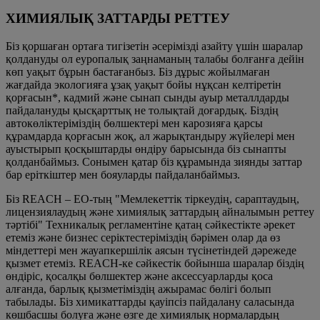
ХИМИЯЛЫҚ ЗАТТАРДЫ РЕТТЕУ
Біз қоршаған ортаға тигізетін әсерімізді азайту үшін шаралар
қолдануды ол еуропалық заңнаманың талабы болғанға дейін
көп уақыт бұрын бастағанбыз. Біз дұрыс жойылмаған
жағдайда экологияға ұзақ уақыт бойы нұқсан келтіретін
қорғасын*, кадмий және сынап сынды ауыр металлдарды
пайдалануды қысқарттық не толықтай доғардық. Біздің
автокөліктеріміздің бөлшектері мен карозияға қарсы
құрамдарда қорғасын жоқ, ал жарықтандыру жүйелері мен
ауыстырып қосқыштарды өндіру барысында біз сынапты
қолданбаймыз. Сонымен қатар біз құрамында зиянды заттар
бар еріткіштер мен бояуларды пайдаланбаймыз.
Біз REACH – ЕО-тың "Мемлекеттік тіркеудің, сараптаудың,
лицензиялаудың және химиялық заттардың айналымын реттеу
тәртібі" Техникалық регламентіне қатаң сәйкестікте әрекет
етеміз және бизнес серіктестеріміздің бәрімен олар да өз
міндеттері мен жауапкершілік аясын түсінетіндей дәрежеде
қызмет етеміз. REACH-ке сәйкестік бойынша шаралар біздің
өндіріс, қосалқы бөлшектер және аксессуарларды қоса
алғанда, барлық қызметіміздің ажырамас бөлігі болып
табылады. Біз химикаттарды қауіпсіз пайдалану саласында
көшбасшы болуға және өзге де химиялық нормалардың