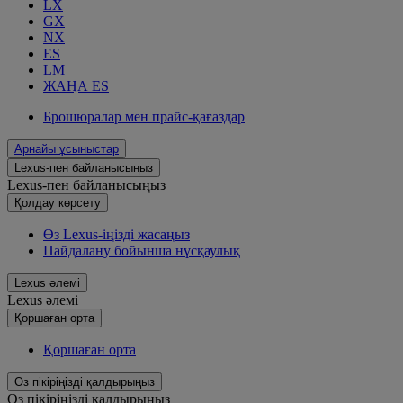
LX
GX
NX
ES
LM
ЖАҢА ES
Брошюралар мен прайс-қағаздар
Арнайы ұсыныстар
Lexus-пен байланысыңыз
Lexus-пен байланысыңыз
Қолдау көрсету
Өз Lexus-іңізді жасаңыз
Пайдалану бойынша нұсқаулық
Lexus әлемі
Lexus әлемі
Қoршаған орта
Қoршаған орта
Өз пікіріңізді қалдырыңыз
Өз пікіріңізді қалдырыңыз