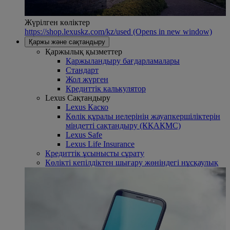
Жүрілген көліктер
https://shop.lexuskz.com/kz/used
(Opens in new window)
Қаржы және сақтандыру
Қаржылық қызметтер
Қаржыландыру бағдарламалары
Стандарт
Жол жүрген
Кредиттік калькулятор
Lexus Сақтандыру
Lexus Каско
Көлік құралы иелерінің жауапкершіліктерін
міндетті сақтандыру (КҚАҚМС)
Lexus Safe
Lexus Life Insurance
Кредиттік ұсынысты сұрату
Көлікті кепілдіктен шығару жөніндегі нұсқаулық