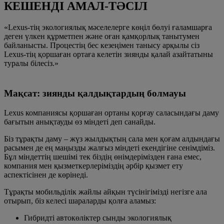
КЕШЕНДІ АМАЛ-ТӘСІЛ
«Lexus-тің экологиялық мәселелерге көңіл бөлуі ғаламшарға
деген үлкен құрметпен және оған қамқорлық танытумен
байланысты. Процестің бес кезеңімен танысу арқылы сіз
Lexus-тің қоршаған ортаға келетін зиянды қалай азайтатыны
туралы білесіз.»
Мақсат: зиянды қалдықтардың болмауы
Lexus компаниясы қоршаған ортаны қорғау саласындағы даму
бағытын анықтауды өз міндеті деп санайды.
Біз тұрақты даму – жүз жылдықтың сала мен қоғам алдындағы
расымен де ең маңызды жалғыз міндеті екендігіне сенімдіміз.
Бұл міндеттің шешімі тек біздің өнімдерімізден ғана емес,
компания мен қызметкерлеріміздің әрбір қызмет ету
аспектісінен де көрінеді.
Тұрақты мобильділік жайлы айқын түсінігімізді негізге ала
отырып, біз келесі шараларды қолға аламыз:
Гибридті автокөліктер сынды экологиялық