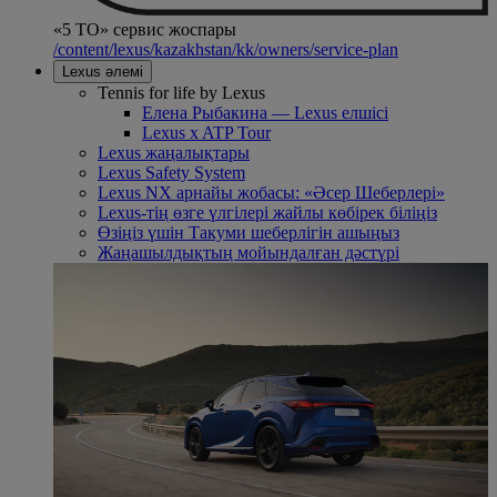
«5 ТО» сервис жоспары
/content/lexus/kazakhstan/kk/owners/service-plan
Lexus әлемі
Tennis for life by Lexus
Елена Рыбакина — Lexus елшісі
Lexus x ATP Tour
Lexus жаңалықтары
Lexus Safety System
Lexus NX арнайы жобасы: «Әсер Шеберлері»
Lexus-тің өзге үлгілері жайлы көбірек біліңіз
Өзіңіз үшін Такуми шеберлігін ашыңыз
Жаңашылдықтың мойындалған дәстүрі