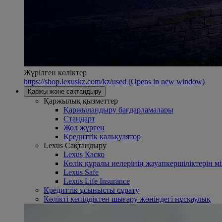
Жүрілген көліктер
https://shop.lexuskz.com/kz/used
(Opens in new window)
Қаржы және сақтандыру
Қаржылық қызметтер
Қаржыландыру бағдарламалары
Стандарт
Жол жүрген
Кредиттік калькулятор
Lexus Сақтандыру
Lexus Каско
Көлік құралы иелерінің жауапкершіліктерін 
Lexus Safe
Lexus Life Insurance
Кредиттік ұсынысты сұрату
Көлікті кепілдіктен шығару жөніндегі нұсқаулық