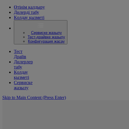
Өтінім қалдыру
Дилерді табу
Қолдау қызметі
Сервиске жазылу
Тест-драйвке жазылу
Конфигурация жасау
Тест
Драйв
Дилерлер
табу
Қолдау
қызметі
Сервиске
жазылу
Skip to Main Content
(Press Enter)