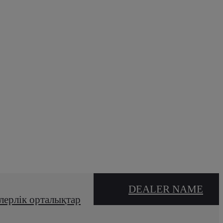
DEALER NAME
лерлік орталықтар