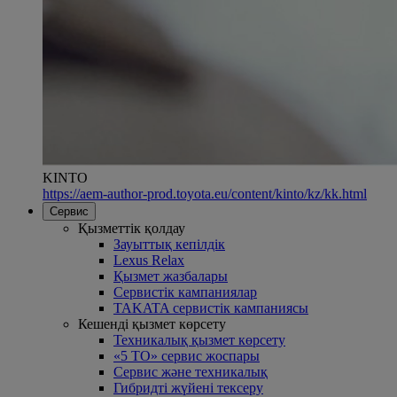
KINTO
https://aem-author-prod.toyota.eu/content/kinto/kz/kk.html
Сервис
Қызметтік қолдау
Зауыттық кепілдік
Lexus Relax
Қызмет жазбалары
Сервистік кампаниялар
TAKATA сервистік кампаниясы
Кешенді қызмет көрсету
Техникалық қызмет көрсету
«5 ТО» сервис жоспары
Сервис және техникалық
Гибридті жүйені тексеру