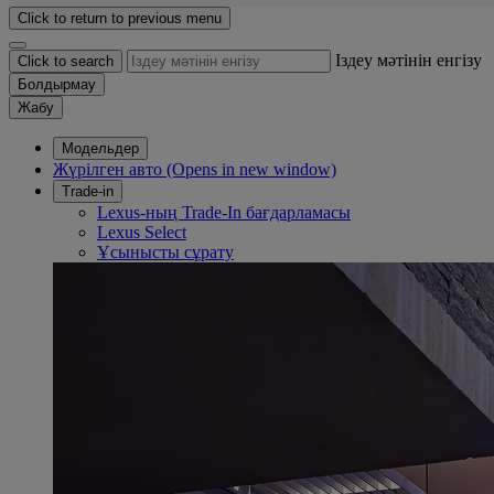
Click to return to previous menu
Іздеу мәтінін енгізу
Click to search
Болдырмау
Жабу
Модельдер
Жүрілген авто
(Opens in new window)
Trade-in
Lexus-ның Trade-In бағдарламасы
Lexus Select
Ұсынысты сұрату