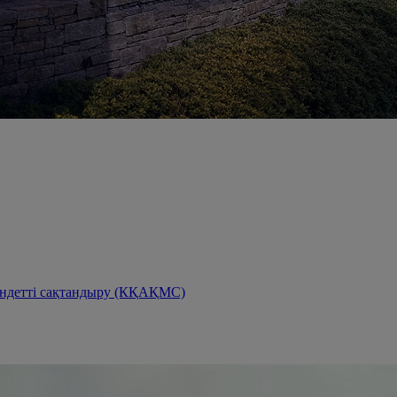
міндетті сақтандыру (КҚАҚМС)