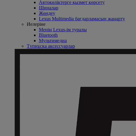
Автокөліктерге қызмет көрсету
Шиналар
Жөндеу
Lexus Multimedia бағдарламасын жаңарту
Иелеріне
Менің Lexus-ім туралы
Bluetooth
Mультимедиа
Түпнұсқа аксессуарлар