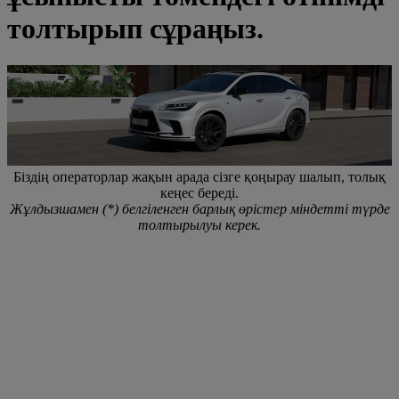
толтырып сұраңыз.
Біздің операторлар жақын арада сізге қоңырау шалып, толық
кеңес береді.
Жұлдызшамен (*) белгіленген барлық өрістер міндетті түрде
толтырылуы керек.