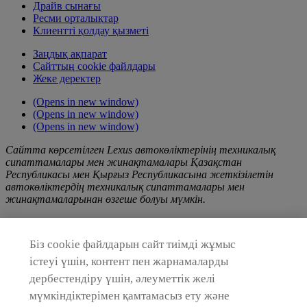
Драйв сынағы
Ресми орталықтар
Клиентті қолдау қызметі
Заңдық ақпарат
Сайттың cookie файлдары
Жеке деректер
(Opens in new window)
(Opens in new window)
(Opens in new window)
Сайтта көрсетілген Lexus автокөліктерінің техникалық
сипаттамалары мен жинақтамалары Қазақстан
Республикасы мен Қырғыз Республикасына жеткізілетін
автокөліктердің техникалық сипаттамалары мен
жинақтамаларынан өзгеше болуы мүмкін.
Lexus өнімі, қызметтері және/немесе жұмыстары туралы,
соның ішінде Сайтқа орналастырылған жарнама акциялары
Біз cookie файлдарын сайт тиімді жұмыс
мен науқандары туралы кез келген ақпарат тек ақпараттық
сипатта берілген және жария оферта емес. Тауарларды
істеуі үшін, контент пен жарнамаларды
сатып алу, қызметтерді көрсету және жұмыстарды
дербестендіру үшін, әлеуметтік желі
орындау бойынша түбегейлі коммерциялық, қаржылық және
мүмкіндіктерімен қамтамасыз ету және
өзге де шарттар жөніндегі ақпаратты Қазақстан