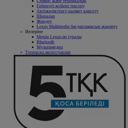
Сервис және техникалық
Гибридті жүйені тексеру
Автокөліктерге қызмет көрсету
Шиналар
Жөндеу
Lexus Multimedia бағдарламасын жаңарту
Иелеріне
Менің Lexus-ім туралы
Bluetooth
Mультимедиа
Түпнұсқа аксессуарлар