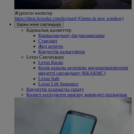
Жүрілген көліктер
https://shop.lexuskz.com/kz/used
(Opens in new window)
Қаржы және сақтандыру
Қаржылық қызметтер
Қаржыландыру бағдарламалары
Стандарт
Жол жүрген
Кредиттік калькулятор
Lexus Сақтандыру
Lexus Каско
Көлік құралы иелерінің жауапкершіліктерін
міндетті сақтандыру (КҚАҚМС)
Lexus Safe
Lexus Life Insurance
Кредиттік ұсынысты сұрату
Көлікті кепілдіктен шығару жөніндегі нұсқаулық