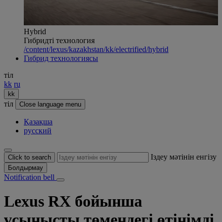
Hybrid
Гибридті технология
/content/lexus/kazakhstan/kk/electrified/hybrid
Гибрид технологиясы
тіл
kk
ru
kk
тіл
Close language menu
Қазақша
русский
Іздеу мәтінін енгізу
Click to search
Болдырмау
Notification bell
Lexus RX бойынша
ұсынысты төмендегі өтінімді