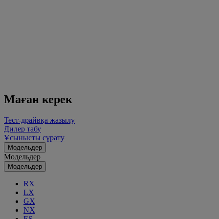
Маған керек
Тест-драйвқа жазылу
Дилер табу
Ұсынысты сұрату
Модельдер
Модельдер
Модельдер
RX
LX
GX
NX
ES