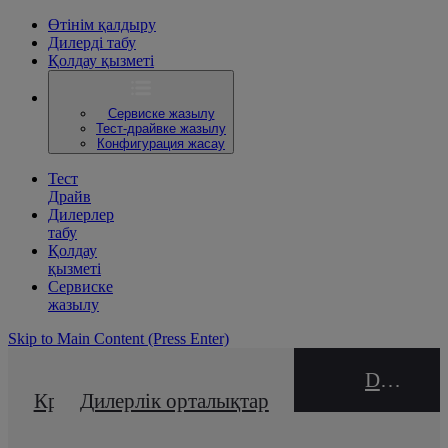
Өтінім қалдыру
Дилерді табу
Қолдау қызметі
Сервиске жазылу
Тест-драйвке жазылу
Конфигурация жасау
Тест
Драйв
Дилерлер
табу
Қолдау
қызметі
Сервиске
жазылу
Skip to Main Content
(Press Enter)
DEALER NAME
Кредиттік калькулятор
Дилерлік орталықтар