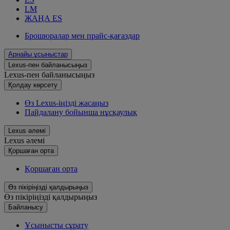
LM
ЖАҢА ES
Брошюралар мен прайс-қағаздар
Арнайы ұсыныстар
Lexus-пен байланысыңыз
Lexus-пен байланысыңыз
Қолдау көрсету
Өз Lexus-іңізді жасаңыз
Пайдалану бойынша нұсқаулық
Lexus әлемі
Lexus әлемі
Қoршаған орта
Қoршаған орта
Өз пікіріңізді қалдырыңыз
Өз пікіріңізді қалдырыңыз
Байланысу
Ұсынысты сұрату