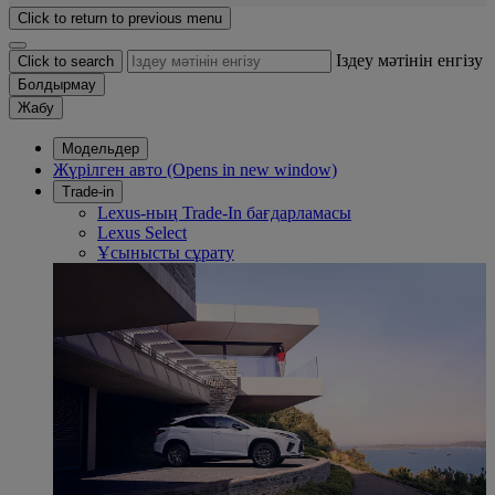
Click to return to previous menu
Іздеу мәтінін енгізу
Click to search
Болдырмау
Жабу
Модельдер
Жүрілген авто
(Opens in new window)
Trade-in
Lexus-ның Trade-In бағдарламасы
Lexus Select
Ұсынысты сұрату