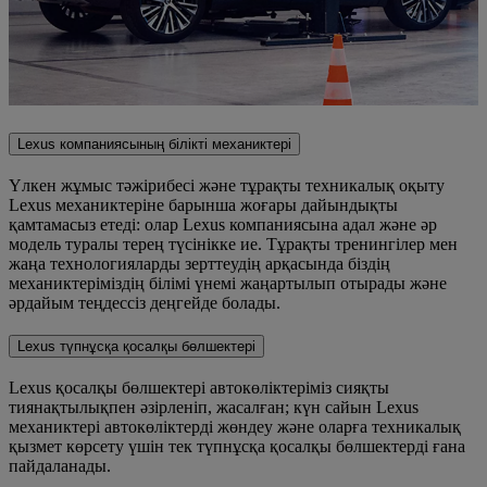
Lexus компаниясының білікті механиктері
Үлкен жұмыс тәжірибесі және тұрақты техникалық оқыту
Lexus механиктеріне барынша жоғары дайындықты
қамтамасыз етеді: олар Lexus компаниясына адал және әр
модель туралы терең түсінікке ие. Тұрақты тренингілер мен
жаңа технологияларды зерттеудің арқасында біздің
механиктеріміздің білімі үнемі жаңартылып отырады және
әрдайым теңдессіз деңгейде болады.
Lexus түпнұсқа қосалқы бөлшектері
Lexus қосалқы бөлшектері автокөліктеріміз сияқты
тиянақтылықпен әзірленіп, жасалған; күн сайын Lexus
механиктері автокөліктерді жөндеу және оларға техникалық
қызмет көрсету үшін тек түпнұсқа қосалқы бөлшектерді ғана
пайдаланады.