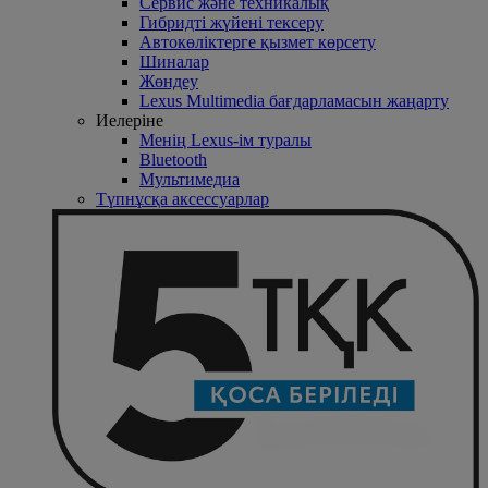
Сервис және техникалық
Гибридті жүйені тексеру
Автокөліктерге қызмет көрсету
Шиналар
Жөндеу
Lexus Multimedia бағдарламасын жаңарту
Иелеріне
Менің Lexus-ім туралы
Bluetooth
Mультимедиа
Түпнұсқа аксессуарлар