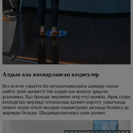
Алдын ала жоспарланған кездесулер
Кез келген уақытта біз орталығымыздағы адамдар санын
азайту үшін қызметті тек алдын ала жазылу арқылы
ұсынамыз. Бұл брондау мерзіміне әсер етуі мүмкін, бірақ сіздің
кепілдігіңіз мерзімді техникалық қызмет көрсету уақытында
немесе жүріп өткен жолдың параметрлері аясында болмаса да
жарамды болады. Шыдамдылығыңыз үшін рахмет.