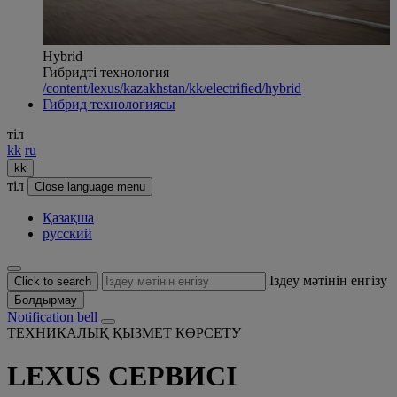
Hybrid
Гибридті технология
/content/lexus/kazakhstan/kk/electrified/hybrid
Гибрид технологиясы
тіл
kk
ru
kk
тіл
Close language menu
Қазақша
русский
Іздеу мәтінін енгізу
Click to search
Болдырмау
Notification bell
ТЕХНИКАЛЫҚ ҚЫЗМЕТ КӨРСЕТУ
LEXUS СЕРВИСІ