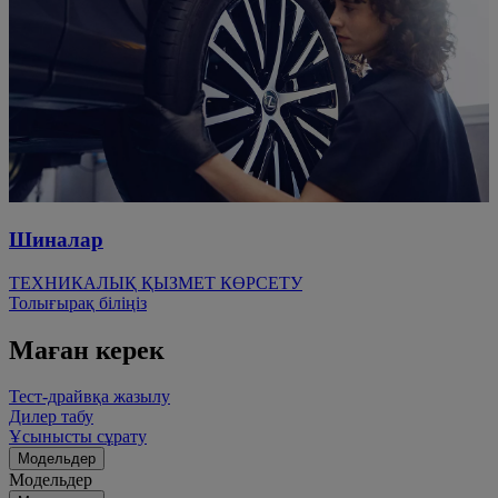
Шиналар
ТЕХНИКАЛЫҚ ҚЫЗМЕТ КӨРСЕТУ
Толығырақ біліңіз
Маған керек
Тест-драйвқа жазылу
Дилер табу
Ұсынысты сұрату
Модельдер
Модельдер