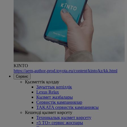
KINTO
https://aem-author-prod.toyota.eu/content/kinto/kz/kk.html
Сервис
Қызметтік қолдау
Зауыттық кепілдік
Lexus Relax
Қызмет жазбалары
Сервистік кампаниялар
TAKATA сервистік кампаниясы
Кешенді қызмет көрсету
Техникалық қызмет көрсету
«5 ТО» сервис жоспары