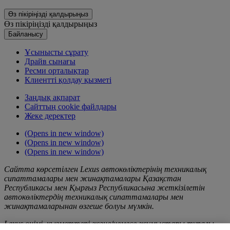
Өз пікіріңізді қалдырыңыз
Өз пікіріңізді қалдырыңыз
Байланысу
Ұсынысты сұрату
Драйв сынағы
Ресми орталықтар
Клиентті қолдау қызметі
Заңдық ақпарат
Сайттың cookie файлдары
Жеке деректер
(Opens in new window)
(Opens in new window)
(Opens in new window)
Сайтта көрсетілген Lexus автокөліктерінің техникалық
сипаттамалары мен жинақтамалары Қазақстан
Республикасы мен Қырғыз Республикасына жеткізілетін
автокөліктердің техникалық сипаттамалары мен
жинақтамаларынан өзгеше болуы мүмкін.
Lexus өнімі, қызметтері және/немесе жұмыстары туралы,