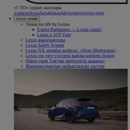
«5 ТО» сервис жоспары
/content/lexus/kazakhstan/kk/owners/service-plan
Lexus әлемі
Tennis for life by Lexus
Елена Рыбакина — Lexus елшісі
Lexus x ATP Tour
Lexus жаңалықтары
Lexus Safety System
Lexus NX арнайы жобасы: «Әсер Шеберлері»
Lexus-тің өзге үлгілері жайлы көбірек біліңіз
Өзіңіз үшін Такуми шеберлігін ашыңыз
Жаңашылдықтың мойындалған дәстүрі