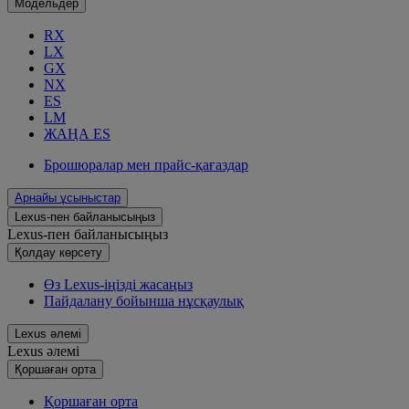
Модельдер
RX
LX
GX
NX
ES
LM
ЖАҢА ES
Брошюралар мен прайс-қағаздар
Арнайы ұсыныстар
Lexus-пен байланысыңыз
Lexus-пен байланысыңыз
Қолдау көрсету
Өз Lexus-іңізді жасаңыз
Пайдалану бойынша нұсқаулық
Lexus әлемі
Lexus әлемі
Қoршаған орта
Қoршаған орта