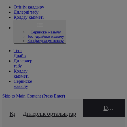
Өтінім қалдыру
Дилерді табу
Қолдау қызметі
Сервиске жазылу
Тест-драйвке жазылу
Конфигурация жасау
Тест
Драйв
Дилерлер
табу
Қолдау
қызметі
Сервиске
жазылу
Skip to Main Content
(Press Enter)
DEALER NAME
Кредиттік калькулятор
Дилерлік орталықтар