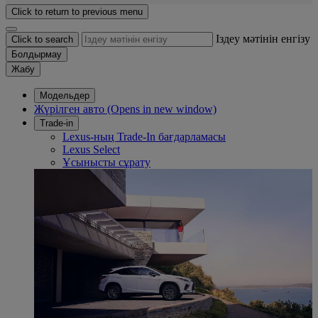
Click to return to previous menu
Іздеу мәтінін енгізу
Click to search
Болдырмау
Жабу
Модельдер
Жүрілген авто
(Opens in new window)
Trade-in
Lexus-ның Trade-In бағдарламасы
Lexus Select
Ұсынысты сұрату