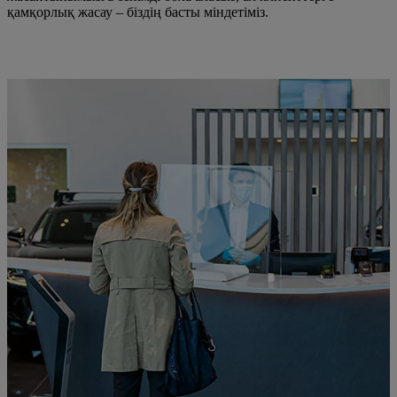
қамқорлық жасау – біздің басты міндетіміз.