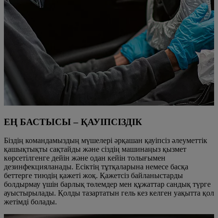
ЕҢ БАСТЫСЫ – ҚАУІПСІЗДІК
Біздің командамыздың мүшелері әрқашан қауіпсіз әлеуметтік
қашықтықты сақтайды және сіздің машинаңыз қызмет
көрсетілгенге дейін және одан кейін толығымен
дезинфекцияланады. Есіктің тұтқаларына немесе басқа
беттерге тиюдің қажеті жоқ. Қажетсіз байланыстарды
болдырмау үшін барлық төлемдер мен құжаттар сандық түрге
ауыстырылады. Қолды тазартатын гель кез келген уақытта қол
жетімді болады.