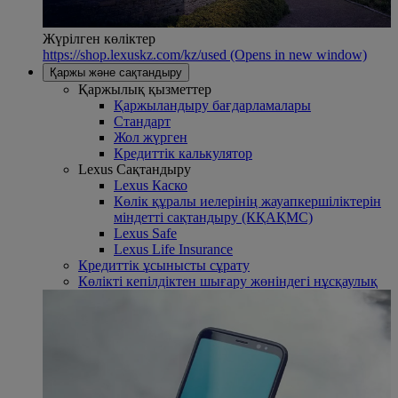
Жүрілген көліктер
https://shop.lexuskz.com/kz/used
(Opens in new window)
Қаржы және сақтандыру
Қаржылық қызметтер
Қаржыландыру бағдарламалары
Стандарт
Жол жүрген
Кредиттік калькулятор
Lexus Сақтандыру
Lexus Каско
Көлік құралы иелерінің жауапкершіліктерін
міндетті сақтандыру (КҚАҚМС)
Lexus Safe
Lexus Life Insurance
Кредиттік ұсынысты сұрату
Көлікті кепілдіктен шығару жөніндегі нұсқаулық