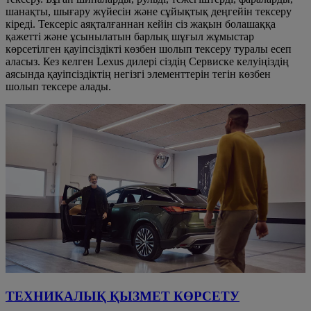
шанақты, шығару жүйесін және сұйықтық деңгейін тексеру
кіреді. Тексеріс аяқталғаннан кейін сіз жақын болашаққа
қажетті және ұсынылатын барлық шұғыл жұмыстар
көрсетілген қауіпсіздікті көзбен шолып тексеру туралы есеп
аласыз. Кез келген Lexus дилері сіздің Сервиске келуіңіздің
аясында қауіпсіздіктің негізгі элементтерін тегін көзбен
шолып тексере алады.
ТЕХНИКАЛЫҚ ҚЫЗМЕТ КӨРСЕТУ