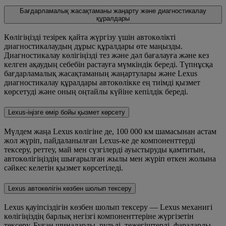
Бағдарламалық жасақтаманы жаңарту және диагностикалау
құралдары
Көлігіңізді тезірек қайта жүргізу үшін автокөлікті
диагностикалаудың дұрыс құралдары өте маңызды.
Диагностикалау көлігіңізді тез және дәл бағалауға және кез
келген ақаудың себебін растауға мүмкіндік береді. Түпнұсқа
бағдарламалық жасақтаманың жаңартулары және Lexus
диагностикалау құралдары автокөлікке ең тиімді қызмет
көрсетуді және оның оңтайлы күйіне кепілдік береді.
Lexus-іңізге өмір бойы қызмет көрсету
Мүлдем жаңа Lexus көлігіне де, 100 000 км шамасынан астам
жол жүріп, пайдаланылған Lexus-ке де компоненттерді
тексеру, реттеу, май мен сүзгілерді ауыстыруды қамтитын,
автокөлігіңіздің шығарылған жылы мен жүріп өткен жолына
сәйкес келетін қызмет көрсетіледі.
Lexus автокөлігін көзбен шолып тексеру
Lexus қауіпсіздігін көзбен шолып тексеру — Lexus механигі
көлігіңіздің барлық негізгі компоненттеріне жүргізетін
тексеру. Бұған шиналарды, рульді, тежегіштерді, фараларды,