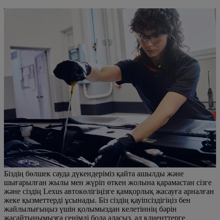
Біздің бөлшек сауда дүкендеріміз қайта ашылды және
шығарылған жылы мен жүріп өткен жолына қарамастан сізге
және сіздің Lexus автокөлігіңізге қамқорлық жасауға арналған
жеке қызметтерді ұсынады. Біз сіздің қауіпсіздігіңіз бен
жайлылығыңыз үшін қолымыздан келетіннің бәрін
жасайтынымызға сенімді бола аласыз, ал клиенттерге