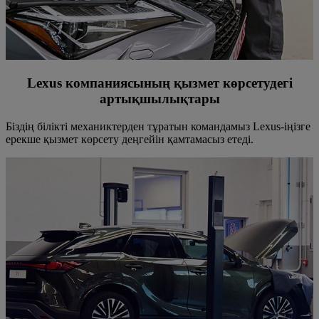
Lexus компаниясының қызмет көрсетудегі
артықшылықтары
Біздің білікті механиктерден тұратын командамыз Lexus-іңізге
ерекше қызмет көрсету деңгейін қамтамасыз етеді.