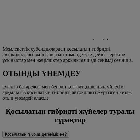
Lexus Easy PCP көмегімен жан тыныштығын сезініңіз. Біздің
қарапайым, сенімді және жекелендірілген қаржылық
шешіміміз сіздің айналаңызда.
ҰСЫНЫСТАР МЕН ЖЕҢІЛДІКТЕР
Мемлекеттік субсидиялардан қосылатын гибридті
автокөліктерге жол салығын төмендетуге дейін – ерекше
ұсыныстар мен жеңілдіктер арқылы өзіңізді сенімді сезініңіз.
ОТЫНДЫ ҮНЕМДЕУ
Электр батареясы мен бензин қозғалтқышының үйлесімі
арқылы сіз қосылатын гибридті автокөлікті жүргізген кезде,
отын үнемдей аласыз.
Қосылатын гибридті жүйелер туралы
сұрақтар
Қосылатын гибрид дегеніміз не?