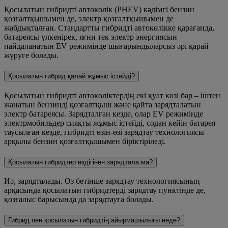
Қосылатын гибридті автокөлік (PHEV) кәдімгі бензин
қозғалтқышымен де, электр қозғалтқышымен де
жабдықталған. Стандартты гибридті автокөлікке қарағанда,
батареясы үлкенірек, яғни тек электр энергиясын
пайдаланатын EV режимінде шығарындыларсыз әрі қарай
жүруге болады.
Қосылатын гибрид қалай жұмыс істейді?
Қосылатын гибридті автокөліктердің екі қуат көзі бар – іштен
жанатын бензинді қозғалтқыш және қайта зарядталатын
электр батареясы. Зарядталған кезде, олар EV режимінде
электрмобильдер сияқты жұмыс істейді, содан кейін батарея
таусылған кезде, гибридті өзін-өзі зарядтау технологиясы
арқылы бензин қозғалтқышымен біріктіріледі.
Қосылатын гибридтер өздігінен зарядтала ма?
Иә, зарядталады. Өз бетінше зарядтау технологиясының
арқасында қосылатын гибридтерді зарядтау пунктінде де,
қозғалыс барысында да зарядтауға болады.
Гибрид пен қосылатын гибридтің айырмашылығы неде?