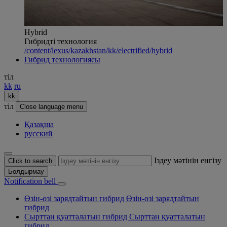
Hybrid
Гибридті технология
/content/lexus/kazakhstan/kk/electrified/hybrid
Гибрид технологиясы
тіл
kk
ru
kk
тіл
Close language menu
Қазақша
русский
Іздеу мәтінін енгізу
Click to search
Болдырмау
Notification bell
Өзін-өзі зарядтайтын гибрид
Өзін-өзі зарядтайтын
гибрид
Сырттан қуатталатын гибрид
Сырттан қуатталатын
гибрид