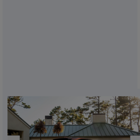
өзі қуатталып, әр сапарыңызда толық
сенімділік сыйлайды, сондай-ақ Электрлік
көлік (EV) режиміндегі жоғары үнемділік пен
экологиялық тазалықтың барлық
артықшылық
Толығырақ