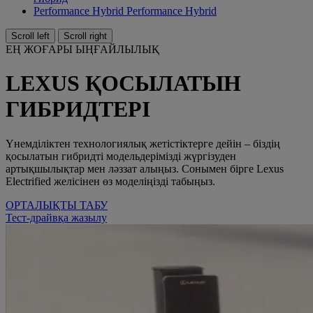
Performance Hybrid
Performance Hybrid
Scroll left
Scroll right
ЕҢ ЖОҒАРЫ ЫҢҒАЙЛЫЛЫҚ
LEXUS ҚОСЫЛАТЫН
ГИБРИДТЕРІ
Үнемділіктен технологиялық жетістіктерге дейін – біздің
қосылатын гибридті модельдерімізді жүргізуден
артықшылықтар мен ләззат алыңыз. Сонымен бірге Lexus
Electrified желісінен өз моделіңізді табыңыз.
ОРТАЛЫҚТЫ ТАБУ
Тест-драйвқа жазылу