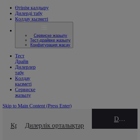
Өтінім қалдыру
Дилерді табу
Қолдау қызметі
Сервиске жазылу
Тест-драйвке жазылу
Конфигурация жасау
Тест
Драйв
Дилерлер
табу
Қолдау
қызметі
Сервиске
жазылу
Skip to Main Content
(Press Enter)
DEALER NAME
Кредиттік калькулятор
Дилерлік орталықтар