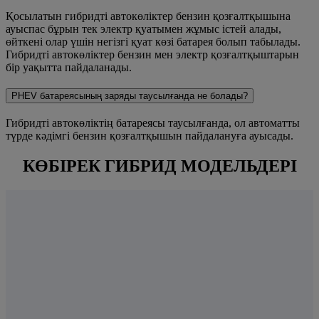
Қосылатын гибридті автокөліктер бензин қозғалтқышына
ауыспас бұрын тек электр қуатымен жұмыс істей алады,
өйткені олар үшін негізгі қуат көзі батарея болып табылады.
Гибридті автокөліктер бензин мен электр қозғалтқыштарын
бір уақытта пайдаланады.
PHEV батареясының заряды таусылғанда не болады?
Гибридті автокөліктің батареясы таусылғанда, ол автоматты
түрде кәдімгі бензин қозғалтқышын пайдалануға ауысады.
КӨБІРЕК ГИБРИД МОДЕЛЬДЕРІ