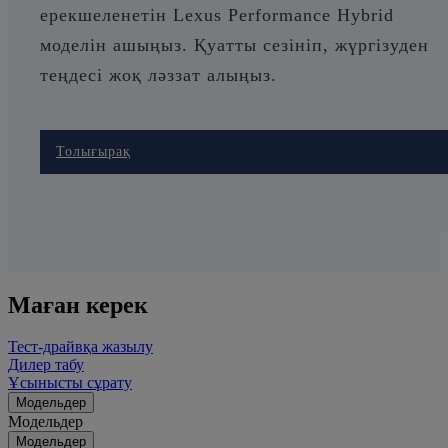
ерекшеленетін Lexus Performance Hybrid
моделін ашыңыз. Қуатты сезініп, жүргізуден
теңдесі жоқ ләззат алыңыз.
Толығырақ
Маған керек
Тест-драйвқа жазылу
Дилер табу
Ұсынысты сұрату
Модельдер
Модельдер
Модельдер