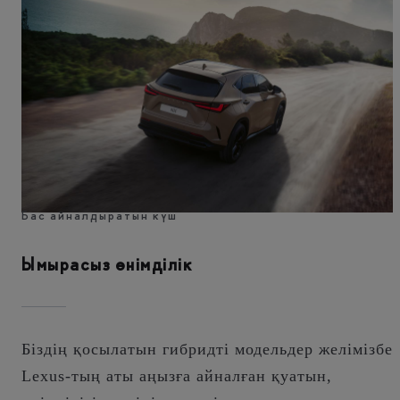
Бас айналдыратын күш
Ымырасыз өнімділік
Біздің қосылатын гибридті модельдер желімізбе
Lexus-тың аты аңызға айналған қуатын,