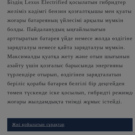
Біздің Lexus Electrified қосылатын гибридтер
желіміз кәдімгі бензин қозғалтқышы мен қуаты
жоғары батареяның үйлесімі арқылы мүмкін
болды. Пайдаланудың ыңғайлылығын
арттыратын батарея үйде немесе жолда өздігіне
зарядталуы немесе қайта зарядталуы мүмкін.
Максималды қуатқа жету және отын шығынын
азайту үшін қозғалыс барысында энергияны
түрлендіре отырып, өздігінен зарядталатын
беріліс қорабы батарея белгілі бір деңгейден
төмен түскенде іске қосылып, гибридті режимде
жоғары жылдамдықта тиімді жұмыс істейді.
Құны бойынша қандай
артықшылықтар бар?
Жиі қойылатын сұрақтар
ИКЕМДІ ҚАРЖЫЛАНДЫРУ