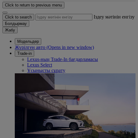
Click to return to previous menu
Іздеу мәтінін енгізу
Click to search
Болдырмау
Жабу
Модельдер
Жүрілген авто
(Opens in new window)
Trade-in
Lexus-ның Trade-In бағдарламасы
Lexus Select
Ұсынысты сұрату