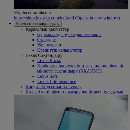
Жүрілген көліктер
https://shop.lexuskz.com/kz/used
(Opens in new window)
Қаржы және сақтандыру
Қаржылық қызметтер
Қаржыландыру бағдарламалары
Стандарт
Жол жүрген
Кредиттік калькулятор
Lexus Сақтандыру
Lexus Каско
Көлік құралы иелерінің жауапкершіліктерін
міндетті сақтандыру (КҚАҚМС)
Lexus Safe
Lexus Life Insurance
Кредиттік ұсынысты сұрату
Көлікті кепілдіктен шығару жөніндегі нұсқаулық