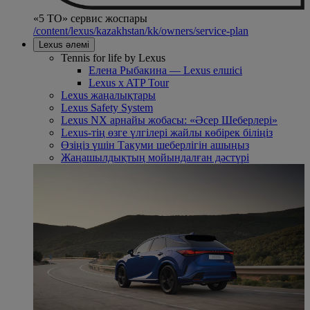
«5 ТО» сервис жоспары
/content/lexus/kazakhstan/kk/owners/service-plan
Lexus әлемі
Tennis for life by Lexus
Елена Рыбакина — Lexus елшісі
Lexus x ATP Tour
Lexus жаңалықтары
Lexus Safety System
Lexus NX арнайы жобасы: «Әсер Шеберлері»
Lexus-тің өзге үлгілері жайлы көбірек біліңіз
Өзіңіз үшін Такуми шеберлігін ашыңыз
Жаңашылдықтың мойындалған дәстүрі