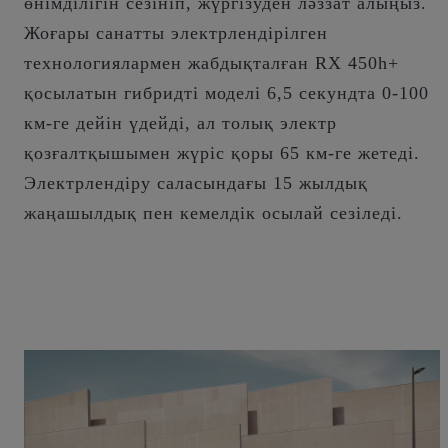
өнімділігін сезініп, жүргізуден ләззат алыңыз.
Жоғары санатты электрлендірілген
технологиялармен жабдықталған RX 450h+
қосылатын гибридті моделі 6,5 секундта 0-100
км-ге дейін үдейді, ал толық электр
қозғалтқышымен жүріс қоры 65 км-ге жетеді.
Электрлендіру саласындағы 15 жылдық
жаңашылдық пен кемелдік осылай сезіледі.