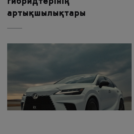
гибридтерінің
артықшылықтары