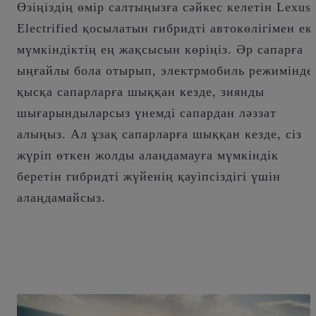
Өзіңіздің өмір салтыңызға сәйкес келетін Lexus
Electrified қосылатын гибридті автокөлігімен ек
мүмкіндіктің ең жақсысын көріңіз. Әр сапарға
ыңғайлы бола отырып, электрмобиль режимінде
қысқа сапарларға шыққан кезде, зиянды
шығарындыларсыз үнемді сапардан ләззат
алыңыз. Ал ұзақ сапарларға шыққан кезде, сіз
жүріп өткен жолды алаңдамауға мүмкіндік
беретін гибридті жүйенің қауіпсіздігі үшін
алаңдамайсыз.