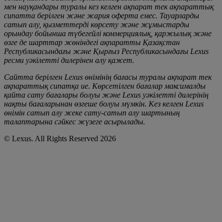
мен науқандары туралы кез келген ақпарат тек ақпараттық
сипатта берілген және жария оферта емес. Тауарларды
сатып алу, қызметтерді көрсету және жұмыстарды
орындау бойынша түбегейлі коммерциялық, қаржылық және
өзге де шарттар жөніндегі ақпаратты Қазақстан
Республикасындағы және Қырғыз Республикасындағы Lexus
ресми уәкілетті дилерінен алу қажет.
Сайтта берілген Lexus өнімінің бағасы туралы ақпарат тек
ақпараттық сипатқа ие. Көрсетілген бағалар максималды
қайта сату бағалары болуы және Lexus уәкілетті дилерінің
нақты бағаларынан өзгеше болуы мүмкін. Кез келген Lexus
өнімін сатып алу жеке сату-сатып алу шартының
талаптарына сәйкес жүзеге асырылады.
© Lexus. All Rights Reserved 2026