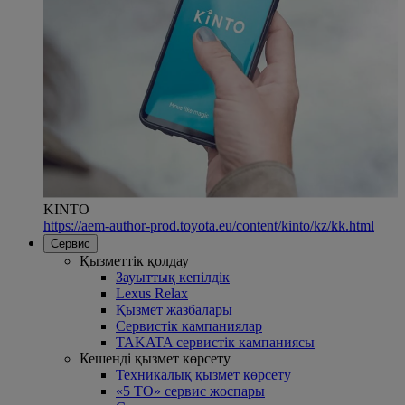
KINTO
https://aem-author-prod.toyota.eu/content/kinto/kz/kk.html
Сервис
Қызметтік қолдау
Зауыттық кепілдік
Lexus Relax
Қызмет жазбалары
Сервистік кампаниялар
TAKATA сервистік кампаниясы
Кешенді қызмет көрсету
Техникалық қызмет көрсету
«5 ТО» сервис жоспары