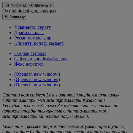
Өз пікіріңізді қалдырыңыз
Өз пікіріңізді қалдырыңыз
Байланысу
Ұсынысты сұрату
Драйв сынағы
Ресми орталықтар
Клиентті қолдау қызметі
Заңдық ақпарат
Сайттың cookie файлдары
Жеке деректер
(Opens in new window)
(Opens in new window)
(Opens in new window)
Сайтта көрсетілген Lexus автокөліктерінің техникалық
сипаттамалары мен жинақтамалары Қазақстан
Республикасы мен Қырғыз Республикасына жеткізілетін
автокөліктердің техникалық сипаттамалары мен
жинақтамаларынан өзгеше болуы мүмкін.
Lexus өнімі, қызметтері және/немесе жұмыстары туралы,
соның ішінде Сайтқа орналастырылған жарнама акциялары