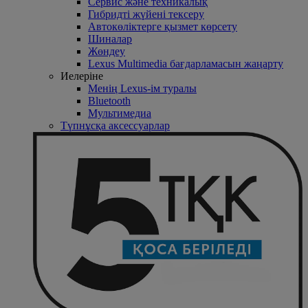
Сервис және техникалық
Гибридті жүйені тексеру
Автокөліктерге қызмет көрсету
Шиналар
Жөндеу
Lexus Multimedia бағдарламасын жаңарту
Иелеріне
Менің Lexus-ім туралы
Bluetooth
Mультимедиа
Түпнұсқа аксессуарлар