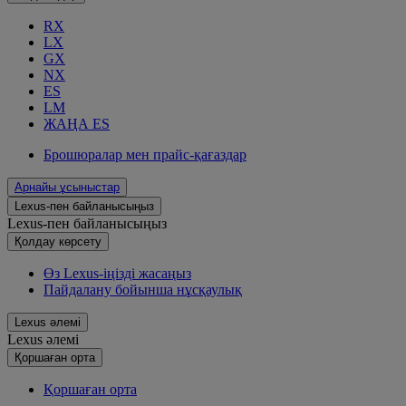
RX
LX
GX
NX
ES
LM
ЖАҢА ES
Брошюралар мен прайс-қағаздар
Арнайы ұсыныстар
Lexus-пен байланысыңыз
Lexus-пен байланысыңыз
Қолдау көрсету
Өз Lexus-іңізді жасаңыз
Пайдалану бойынша нұсқаулық
Lexus әлемі
Lexus әлемі
Қoршаған орта
Қoршаған орта