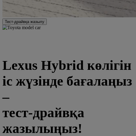
Тест-драйвқа жазылу
Lexus Hybrid көлігін
іс жүзінде бағалаңыз
–
тест-драйвқа
жазылыңыз!