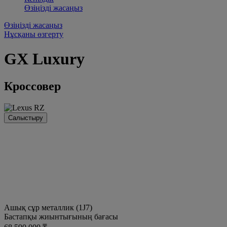
Өзіңізді жасаңыз
Өзіңізді жасаңыз
Нұсқаны өзгерту
GX
Luxury
Кроссовер
Салыстыру
Ашық сұр металлик (1J7)
Бастапқы жиынтығының бағасы