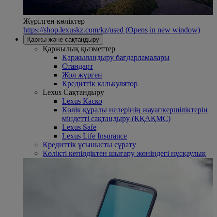
Жүрілген көліктер
https://shop.lexuskz.com/kz/used
(Opens in new window)
Қаржы және сақтандыру
Қаржылық қызметтер
Қаржыландыру бағдарламалары
Стандарт
Жол жүрген
Кредиттік калькулятор
Lexus Сақтандыру
Lexus Каско
Көлік құралы иелерінің жауапкершіліктерін
міндетті сақтандыру (КҚАҚМС)
Lexus Safe
Lexus Life Insurance
Кредиттік ұсынысты сұрату
Көлікті кепілдіктен шығару жөніндегі нұсқаулық