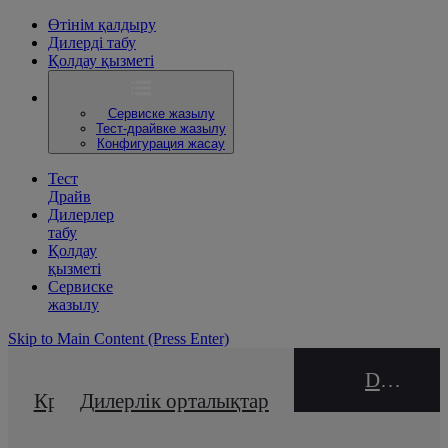
Өтінім қалдыру
Дилерді табу
Қолдау қызметі
Сервиске жазылу
Тест-драйвке жазылу
Конфигурация жасау
Тест
Драйв
Дилерлер
табу
Қолдау
қызметі
Сервиске
жазылу
Skip to Main Content
(Press Enter)
DEALER NAME
Кредиттік калькулятор
Дилерлік орталықтар