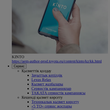
KINTO
https://aem-author-prod.toyota.eu/content/kinto/kz/kk.html
Сервис
Қызметтік қолдау
Зауыттық кепілдік
Lexus Relax
Қызмет жазбалары
Сервистік кампаниялар
TAKATA сервистік кампаниясы
Кешенді қызмет көрсету
Техникалық қызмет көрсету
«5 ТО» сервис жоспары