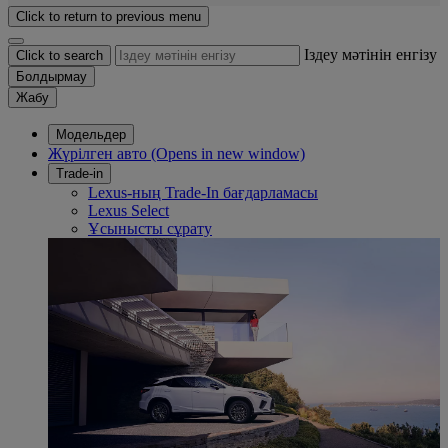
Click to return to previous menu
Іздеу мәтінін енгізу
Click to search
Болдырмау
Жабу
Модельдер
Жүрілген авто
(Opens in new window)
Trade-in
Lexus-ның Trade-In бағдарламасы
Lexus Select
Ұсынысты сұрату