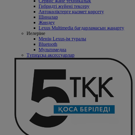
Сервис және техникалық
Гибридті жүйені тексеру
Автокөліктерге қызмет көрсету
Шиналар
Жөндеу
Lexus Multimedia бағдарламасын жаңарту
Иелеріне
Менің Lexus-ім туралы
Bluetooth
Mультимедиа
Түпнұсқа аксессуарлар