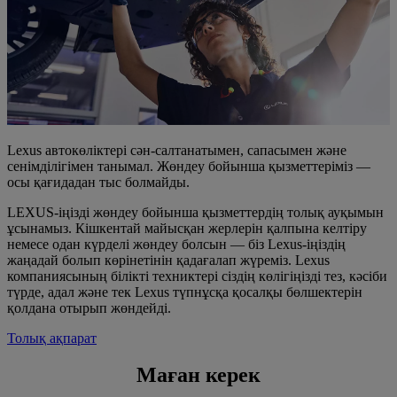
Lexus автокөліктері сән-салтанатымен, сапасымен және
сенімділігімен танымал. Жөндеу бойынша қызметтеріміз —
осы қағидадан тыс болмайды.
LEXUS-іңізді жөндеу бойынша қызметтердің толық ауқымын
ұсынамыз. Кішкентай майысқан жерлерін қалпына келтіру
немесе одан күрделі жөндеу болсын — біз Lexus-іңіздің
жаңадай болып көрінетінін қадағалап жүреміз. Lexus
компаниясының білікті техниктері сіздің көлігіңізді тез, кәсіби
түрде, адал және тек Lexus түпнұсқа қосалқы бөлшектерін
қолдана отырып жөндейді.
Толық ақпарат
Маған керек