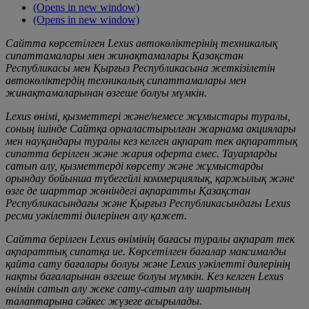
(Opens in new window)
(Opens in new window)
Сайтта көрсетілген Lexus автокөліктерінің техникалық
сипаттамалары мен жинақтамалары Қазақстан
Республикасы мен Қырғыз Республикасына жеткізілетін
автокөліктердің техникалық сипаттамалары мен
жинақтамаларынан өзгеше болуы мүмкін.
Lexus өнімі, қызметтері және/немесе жұмыстары туралы,
соның ішінде Сайтқа орналастырылған жарнама акциялары
мен науқандары туралы кез келген ақпарат тек ақпараттық
сипатта берілген және жария оферта емес. Тауарларды
сатып алу, қызметтерді көрсету және жұмыстарды
орындау бойынша түбегейлі коммерциялық, қаржылық және
өзге де шарттар жөніндегі ақпаратты Қазақстан
Республикасындағы және Қырғыз Республикасындағы Lexus
ресми уәкілетті дилерінен алу қажет.
Сайтта берілген Lexus өнімінің бағасы туралы ақпарат тек
ақпараттық сипатқа ие. Көрсетілген бағалар максималды
қайта сату бағалары болуы және Lexus уәкілетті дилерінің
нақты бағаларынан өзгеше болуы мүмкін. Кез келген Lexus
өнімін сатып алу жеке сату-сатып алу шартының
талаптарына сәйкес жүзеге асырылады.