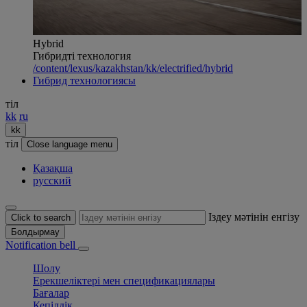
Hybrid
Гибридті технология
/content/lexus/kazakhstan/kk/electrified/hybrid
Гибрид технологиясы
тіл
kk
ru
kk
тіл
Close language menu
Қазақша
русский
Іздеу мәтінін енгізу
Click to search
Болдырмау
Notification bell
Шолу
Ерекшеліктері мен спецификациялары
Бағалар
Кепілдік