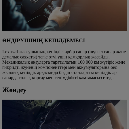
ӨНДІРУШІНІҢ КЕПІЛДЕМЕСІ
Lexus-ті жасаушының кепілдігі әрбір сапар (шұғыл сапар және
демалыс саяхаты) тегіс өтуі үшін қамқорлық жасайды.
Механикалық ақауларға таратылатын 100 000 км жүгіріс және
гибридті жүйенің компоненттері мен аккумуляторына бес
жылдық кепілдік арқасында біздің стандартты кепілдік әр
сапарда толық қорғау мен сенімділікті қамтамасыз етеді.
Жөндеу