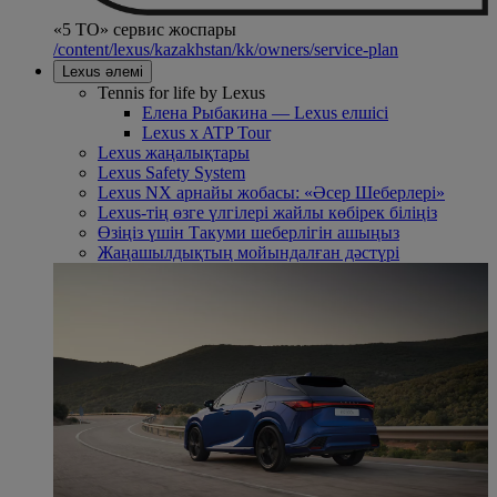
«5 ТО» сервис жоспары
/content/lexus/kazakhstan/kk/owners/service-plan
Lexus әлемі
Tennis for life by Lexus
Елена Рыбакина — Lexus елшісі
Lexus x ATP Tour
Lexus жаңалықтары
Lexus Safety System
Lexus NX арнайы жобасы: «Әсер Шеберлері»
Lexus-тің өзге үлгілері жайлы көбірек біліңіз
Өзіңіз үшін Такуми шеберлігін ашыңыз
Жаңашылдықтың мойындалған дәстүрі