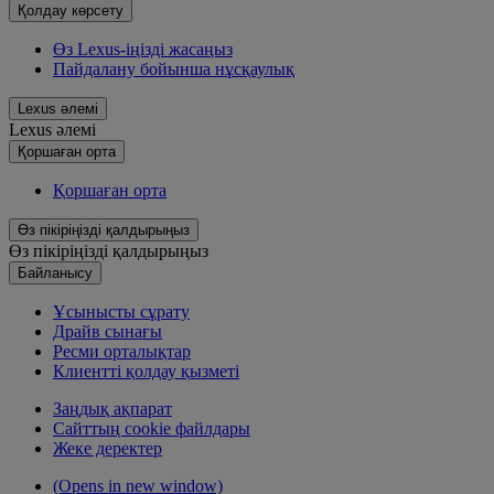
Қолдау көрсету
Өз Lexus-іңізді жасаңыз
Пайдалану бойынша нұсқаулық
Lexus әлемі
Lexus әлемі
Қoршаған орта
Қoршаған орта
Өз пікіріңізді қалдырыңыз
Өз пікіріңізді қалдырыңыз
Байланысу
Ұсынысты сұрату
Драйв сынағы
Ресми орталықтар
Клиентті қолдау қызметі
Заңдық ақпарат
Сайттың cookie файлдары
Жеке деректер
(Opens in new window)