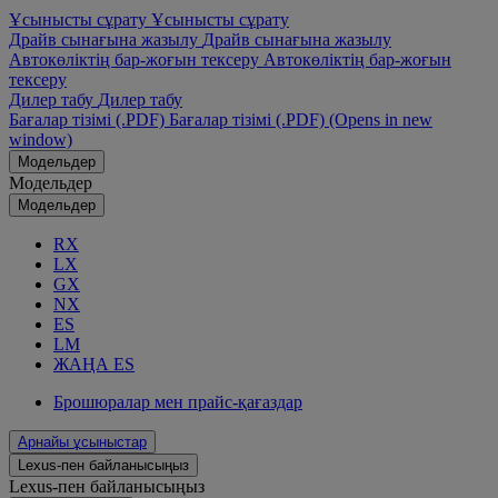
Ұсынысты сұрату
Ұсынысты сұрату
Драйв сынағына жазылу
Драйв сынағына жазылу
Автокөліктің бар-жоғын тексеру
Автокөліктің бар-жоғын
тексеру
Дилер табу
Дилер табу
Бағалар тізімі (.PDF)
Бағалар тізімі (.PDF)
(Opens in new
window)
Модельдер
Модельдер
Модельдер
RX
LX
GX
NX
ES
LM
ЖАҢА ES
Брошюралар мен прайс-қағаздар
Арнайы ұсыныстар
Lexus-пен байланысыңыз
Lexus-пен байланысыңыз