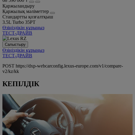
68 590 000 ₸
Қаржыландыру
Қаржылық мәліметтер
Стандартты қозғалтқыш
3.5L Turbo 35PT
Өзіңіздікін құрыңыз
ТЕСТ-ДРАЙВ
Салыстыру
Өзіңіздікін құрыңыз
ТЕСТ-ДРАЙВ
POST https://dxp-webcarconfig.lexus-europe.com/v1/compare-
v2/kz/kk
КЕПІЛДІК