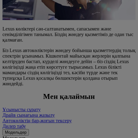
Lexus көліктері сән-салтанатымен, сапасымен және
сенімділігімен танымал. Біздің жөндеу қызметіміз де одан тыс
қалмаған.
Біз Lexus автокөліктерін жөндеу бойынша қызметтердің толық
спектрін ұсынамыз. Кішкентай майысқан жерлерін қалпына
келтіруден бастап, күрделі жөндеуге дейін – біз сіздің Lexus
көлігіңізді жаңа етіп көрсетуге тырысамыз. Lexus білікті
мамандары сіздің көлігіңізді тез, кәсіби түрде және тек
түпнұсқа Lexus қосалқы бөлшектерін қолдана отырып
жөндейді.
Мен қалаймын
Ұсынысты сұрату
Драйв сынағына жазылу
Автокөліктің бар-жоғын тексеру
Дилер табу
Модельдер