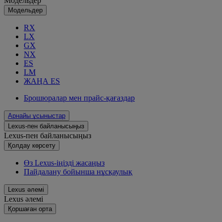
Модельдер
Модельдер
RX
LX
GX
NX
ES
LM
ЖАҢА ES
Брошюралар мен прайс-қағаздар
Арнайы ұсыныстар
Lexus-пен байланысыңыз
Lexus-пен байланысыңыз
Қолдау көрсету
Өз Lexus-іңізді жасаңыз
Пайдалану бойынша нұсқаулық
Lexus әлемі
Lexus әлемі
Қoршаған орта