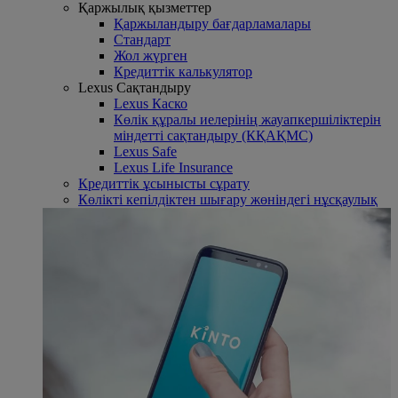
Қаржылық қызметтер
Қаржыландыру бағдарламалары
Стандарт
Жол жүрген
Кредиттік калькулятор
Lexus Сақтандыру
Lexus Каско
Көлік құралы иелерінің жауапкершіліктерін
міндетті сақтандыру (КҚАҚМС)
Lexus Safe
Lexus Life Insurance
Кредиттік ұсынысты сұрату
Көлікті кепілдіктен шығару жөніндегі нұсқаулық