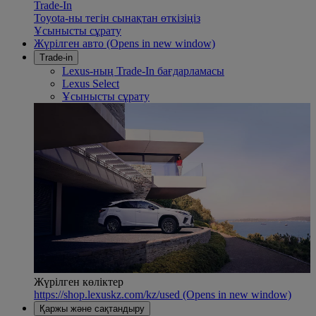
Trade-In
Toyota-ны тегін сынақтан өткізіңіз
Ұсынысты сұрату
Жүрілген авто
(Opens in new window)
Trade-in
Lexus-ның Trade-In бағдарламасы
Lexus Select
Ұсынысты сұрату
Жүрілген көліктер
https://shop.lexuskz.com/kz/used
(Opens in new window)
Қаржы және сақтандыру