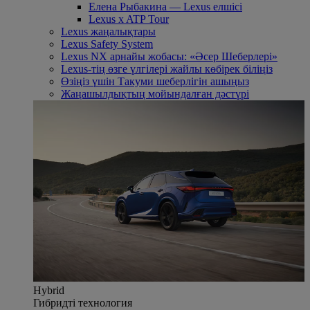
Елена Рыбакина — Lexus елшісі
Lexus x ATP Tour
Lexus жаңалықтары
Lexus Safety System
Lexus NX арнайы жобасы: «Әсер Шеберлері»
Lexus-тің өзге үлгілері жайлы көбірек біліңіз
Өзіңіз үшін Такуми шеберлігін ашыңыз
Жаңашылдықтың мойындалған дәстүрі
Hybrid
Гибридті технология