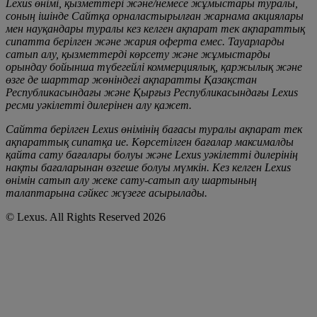
Lexus өнімі, қызметтері және/немесе жұмыстары туралы,
соның ішінде Сайтқа орналастырылған жарнама акциялары
мен науқандары туралы кез келген ақпарат тек ақпараттық
сипатта берілген және жария оферта емес. Тауарларды
сатып алу, қызметтерді көрсету және жұмыстарды
орындау бойынша түбегейлі коммерциялық, қаржылық және
өзге де шарттар жөніндегі ақпаратты Қазақстан
Республикасындағы және Қырғыз Республикасындағы Lexus
ресми уәкілетті дилерінен алу қажет.
Сайтта берілген Lexus өнімінің бағасы туралы ақпарат тек
ақпараттық сипатқа ие. Көрсетілген бағалар максималды
қайта сату бағалары болуы және Lexus уәкілетті дилерінің
нақты бағаларынан өзгеше болуы мүмкін. Кез келген Lexus
өнімін сатып алу жеке сату-сатып алу шартының
талаптарына сәйкес жүзеге асырылады.
© Lexus. All Rights Reserved 2026