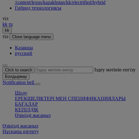
/content/lexus/kazakhstan/kk/electrified/hybrid
Гибрид технологиясы
тіл
kk
ru
kk
тіл
Close language menu
Қазақша
русский
Іздеу мәтінін енгізу
Click to search
Болдырмау
Notification bell
Шолу
ЕРЕКШЕЛІКТЕРІ МЕН СПЕЦИФИКАЦИЯЛАРЫ
БАҒАЛАР
КЕПІЛДІК
Өзіңізді жасаңыз
Өзіңізді жасаңыз
Нұсқаны өзгерту