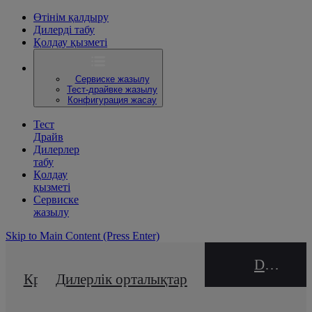
Өтінім қалдыру
Дилерді табу
Қолдау қызметі
Сервиске жазылу
Тест-драйвке жазылу
Конфигурация жасау
Тест
Драйв
Дилерлер
табу
Қолдау
қызметі
Сервиске
жазылу
Skip to Main Content
(Press Enter)
DEALER NAME
Кредиттік калькулятор
Дилерлік орталықтар