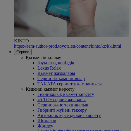
KINTO
https://aem-author-prod.toyota.eu/content/kinto/kz/kk.html
Сервис
Қызметтік қолдау
Зауыттық кепілдік
Lexus Relax
Қызмет жазбалары
Сервистік кампаниялар
TAKATA сервистік кампаниясы
Кешенді қызмет көрсету
Техникалық қызмет көрсету
«5 ТО» сервис жоспары
Сервис және техникалық
Гибридті жүйені тексеру
Автокөліктерге қызмет көрсету
Шиналар
Жөндеу