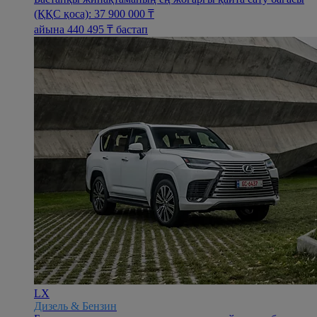
(ҚҚС қоса): 37 900 000 ₸
айына 440 495 ₸ бастап
LX
Дизель & Бензин