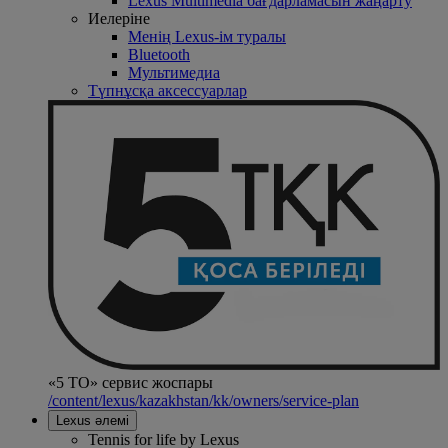
Lexus Multimedia бағдарламасын жаңарту
Иелеріне
Менің Lexus-ім туралы
Bluetooth
Mультимедиа
Түпнұсқа аксессуарлар
«5 ТО» сервис жоспары
/content/lexus/kazakhstan/kk/owners/service-plan
Lexus әлемі
Tennis for life by Lexus