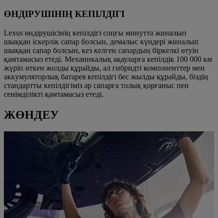
ӨНДІРУШІНІҢ КЕПІЛДІГІ
Lexus өндірушісінің кепілдігі соңғы минутта жиналып
шыққан іскерлік сапар болсын, демалыс күндері жиналып
шыққан сапар болсын, кез келген сапардың біркелкі өтуін
қамтамасыз етеді. Механикалық ақауларға кепілдік 100 000 км
жүріп өткен жолды құрайды, ал гибридті компоненттер мен
аккумуляторлық батарея кепілдігі бес жылды құрайды, біздің
стандартты кепілдігіміз әр сапарға толық қорғаныс пен
сенімділікті қамтамасыз етеді.
ЖӨНДЕУ