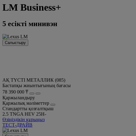
LM
Business+
5 есікті минивэн
Салыстыру
АҚ ТҮСТІ МЕТАЛЛИК (085)
Бастапқы жиынтығының бағасы
78 390 000 ₸
Қаржыландыру
Қаржылық мәліметтер
Стандартты қозғалтқыш
2.5 TNGA HEV 25H-
Өзіңіздікін құрыңыз
ТЕСТ-ДРАЙВ