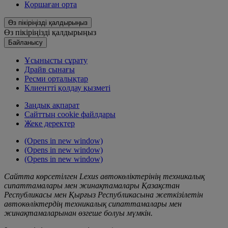
Қoршаған орта
Өз пікіріңізді қалдырыңыз
Өз пікіріңізді қалдырыңыз
Байланысу
Ұсынысты сұрату
Драйв сынағы
Ресми орталықтар
Клиентті қолдау қызметі
Заңдық ақпарат
Сайттың cookie файлдары
Жеке деректер
(Opens in new window)
(Opens in new window)
(Opens in new window)
Сайтта көрсетілген Lexus автокөліктерінің техникалық
сипаттамалары мен жинақтамалары Қазақстан
Республикасы мен Қырғыз Республикасына жеткізілетін
автокөліктердің техникалық сипаттамалары мен
жинақтамаларынан өзгеше болуы мүмкін.