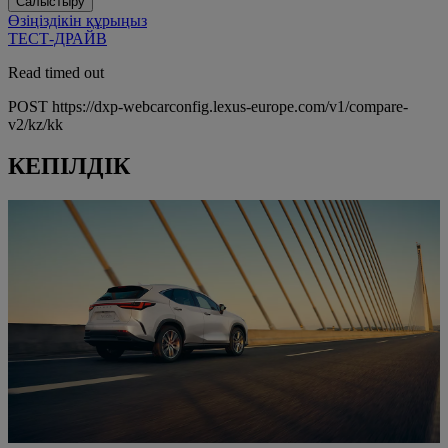
Салыстыру
Өзіңіздікін құрыңыз
ТЕСТ-ДРАЙВ
Read timed out
POST https://dxp-webcarconfig.lexus-europe.com/v1/compare-
v2/kz/kk
КЕПІЛДІК