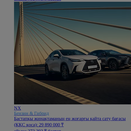
NX
Бензин & Гибрид
Бастапқы жинақтаманың ең жоғарғы қайта сату бағасы
(ҚҚС қоса): 29 890 000 ₸