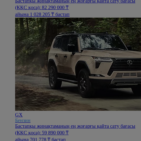
Бастапқы жинақтаманың ең жоғарғы қайта сату бағасы
(ҚҚС қоса): 82 290 000 ₸
айына 1 028 205 ₸ бастап
GX
Бензин
Бастапқы жинақтаманың ең жоғарғы қайта сату бағасы
(ҚҚС қоса): 59 890 000 ₸
айына 701 778 ₸ бастап