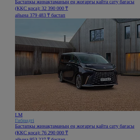
Бастапқы жинақтаманың ең жоғарғы қайта сату бағасы
(ҚҚС қоса): 32 390 000 ₸
айына 379 483 ₸ бастап
LM
Гибридті
Бастапқы жинақтаманың ең жоғарғы қайта сату бағасы
(ҚҚС қоса): 76 290 000 ₸
айына 953 227 ₸ бастап