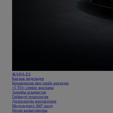
ЖАҢА ES
Барлық модельдер
Брошюралар мен прайс-қағаздар
«5 ТО» сервис жоспары
Арнайы ұсыныстар
Гибридті технология
Дилерлердің контактілері
Модельдерге 360° шолу
Несие калькуляторы