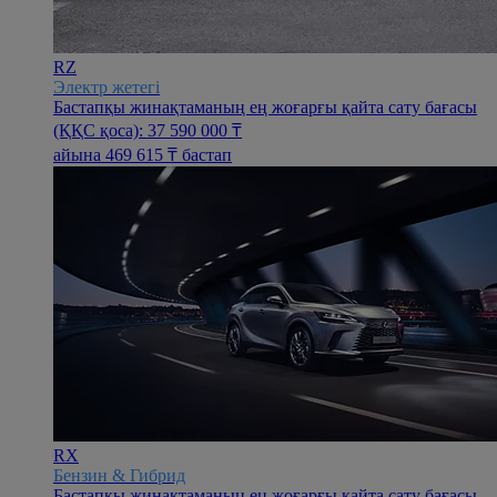
RZ
Электр жетегі
Бастапқы жинақтаманың ең жоғарғы қайта сату бағасы
(ҚҚС қоса): 37 590 000 ₸
айына 469 615 ₸ бастап
RX
Бензин & Гибрид
Бастапқы жинақтаманың ең жоғарғы қайта сату бағасы