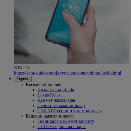
KINTO
https://aem-author-prod.toyota.eu/content/kinto/kz/kk.html
Сервис
Қызметтік қолдау
Зауыттық кепілдік
Lexus Relax
Қызмет жазбалары
Сервистік кампаниялар
TAKATA сервистік кампаниясы
Кешенді қызмет көрсету
Техникалық қызмет көрсету
«5 ТО» сервис жоспары