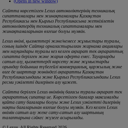
(Opens in new window)
Сайтта көрсетілген Lexus автокөліктерінің техникалық
сипаттамалары мен жинақтамалары Қазақстан
Республикасы мен Қырғыз Республикасына жеткізілетін
автокөліктердің техникалық сипаттамалары мен
жинақтамаларынан өзгеше болуы мүмкін.
Lexus өнімі, қызметтері және/немесе жұмыстары туралы,
соның ішінде Сайтқа орналастырылған жарнама акциялары
мен науқандары туралы кез келген ақпарат тек ақпараттық
сипатта берілген және жария оферта емес. Тауарларды
сатып алу, қызметтерді көрсету және жұмыстарды
орындау бойынша түбегейлі коммерциялық, қаржылық және
өзге де шарттар жөніндегі ақпаратты Қазақстан
Республикасындағы және Қырғыз Республикасындағы Lexus
ресми уәкілетті дилерінен алу қажет.
Сайтта берілген Lexus өнімінің бағасы туралы ақпарат тек
ақпараттық сипатқа ие. Көрсетілген бағалар максималды
қайта сату бағалары болуы және Lexus уәкілетті дилерінің
нақты бағаларынан өзгеше болуы мүмкін. Кез келген Lexus
өнімін сатып алу жеке сату-сатып алу шартының
талаптарына сәйкес жүзеге асырылады.
© Lexus. All Rights Reserved 2026