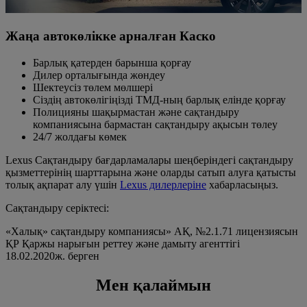
Жаңа автокөлікке арналған Каско
Барлық қатерден барынша қорғау
Дилер орталығында жөндеу
Шектеусіз төлем мөлшері
Сіздің автокөлігіңізді ТМД-ның барлық елінде қорғау
Полицияны шақырмастан және сақтандыру
компаниясына бармастан сақтандыру ақысын төлеу
24/7 жолдағы көмек
Lexus Сақтандыру бағдарламалары шеңберіндегі сақтандыру
қызметтерінің шарттарына және оларды сатып алуға қатысты
толық ақпарат алу үшін
Lexus дилерлеріне
хабарласыңыз.
Сақтандыру серіктесі:
«Халық» сақтандыру компаниясы» АҚ, №2.1.71 лицензиясын
ҚР Қаржы нарығын реттеу және дамыту агенттігі
18.02.2020ж. берген
Мен қалаймын