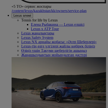
«5 ТО» сервис жоспары
/content/lexus/kazakhstan/kk/owners/service-plan
Lexus әлемі
Tennis for life by Lexus
Елена Рыбакина — Lexus елшісі
Lexus x ATP Tour
Lexus жаңалықтары
Lexus Safety System
Lexus NX арнайы жобасы: «Әсер Шеберлері»
Lexus-тің өзге үлгілері жайлы көбірек біліңіз
Өзіңіз үшін Такуми шеберлігін ашыңыз
Жаңашылдықтың мойындалған дәстүрі