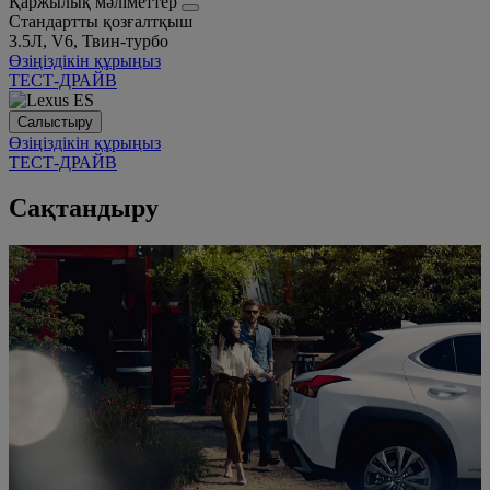
Қаржылық мәліметтер
Стандартты қозғалтқыш
3.5Л, V6, Твин-турбо
Өзіңіздікін құрыңыз
ТЕСТ-ДРАЙВ
Салыстыру
Өзіңіздікін құрыңыз
ТЕСТ-ДРАЙВ
Сақтандыру