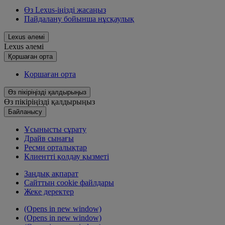
Өз Lexus-іңізді жасаңыз
Пайдалану бойынша нұсқаулық
Lexus әлемі
Lexus әлемі
Қoршаған орта
Қoршаған орта
Өз пікіріңізді қалдырыңыз
Өз пікіріңізді қалдырыңыз
Байланысу
Ұсынысты сұрату
Драйв сынағы
Ресми орталықтар
Клиентті қолдау қызметі
Заңдық ақпарат
Сайттың cookie файлдары
Жеке деректер
(Opens in new window)
(Opens in new window)