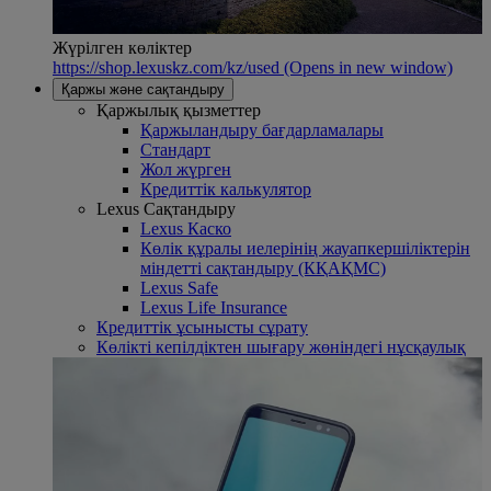
Жүрілген көліктер
https://shop.lexuskz.com/kz/used
(Opens in new window)
Қаржы және сақтандыру
Қаржылық қызметтер
Қаржыландыру бағдарламалары
Стандарт
Жол жүрген
Кредиттік калькулятор
Lexus Сақтандыру
Lexus Каско
Көлік құралы иелерінің жауапкершіліктерін
міндетті сақтандыру (КҚАҚМС)
Lexus Safe
Lexus Life Insurance
Кредиттік ұсынысты сұрату
Көлікті кепілдіктен шығару жөніндегі нұсқаулық