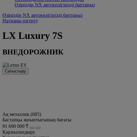
Өзіңіздің NX автокөлігіңізді баптаңыз
Өзіңіздің NX автокөлігіңізді баптаңыз
Нұсқаны өзгерту
LX
Luxury 7S
ВНЕДОРОЖНИК
Салыстыру
Ақ металлик (085)
Бастапқы жиынтығының бағасы
91 690 000 ₸
Қаржыландыру