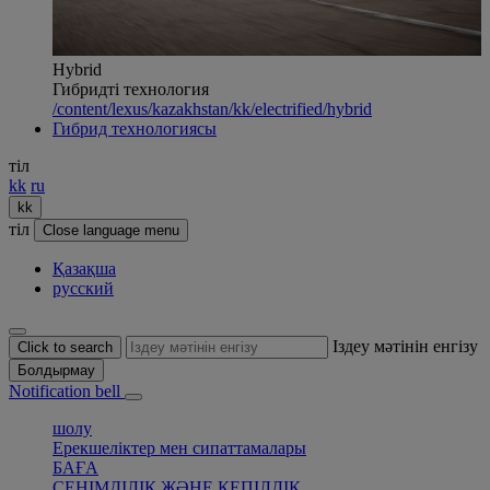
Hybrid
Гибридті технология
/content/lexus/kazakhstan/kk/electrified/hybrid
Гибрид технологиясы
тіл
kk
ru
kk
тіл
Close language menu
Қазақша
русский
Іздеу мәтінін енгізу
Click to search
Болдырмау
Notification bell
шолу
Ерекшеліктер мен сипаттамалары
БАҒА
СЕНІМДІЛІК ЖӘНЕ КЕПІЛДІК