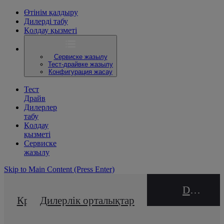
Өтінім қалдыру
Дилерді табу
Қолдау қызметі
Сервиске жазылу
Тест-драйвке жазылу
Конфигурация жасау
Тест
Драйв
Дилерлер
табу
Қолдау
қызметі
Сервиске
жазылу
Skip to Main Content
(Press Enter)
DEALER NAME
Кредиттік калькулятор
Дилерлік орталықтар