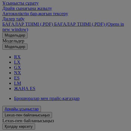
Ұсынысты сұрату
Драйв сынағына жазылу
Автокөліктің бар-жоғын тексеру
Дилер табу
БАҒАЛАР ТІЗІМІ (.PDF)
БАҒАЛАР ТІЗІМІ (.PDF)
(Opens in
new window)
Модельдер
Модельдер
Модельдер
RX
LX
GX
NX
ES
LM
ЖАҢА ES
Брошюралар мен прайс-қағаздар
Арнайы ұсыныстар
Lexus-пен байланысыңыз
Lexus-пен байланысыңыз
Қолдау көрсету