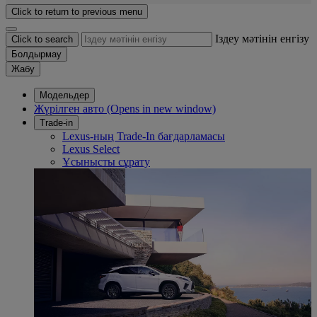
Click to return to previous menu
Іздеу мәтінін енгізу
Click to search
Болдырмау
Жабу
Модельдер
Жүрілген авто
(Opens in new window)
Trade-in
Lexus-ның Trade-In бағдарламасы
Lexus Select
Ұсынысты сұрату