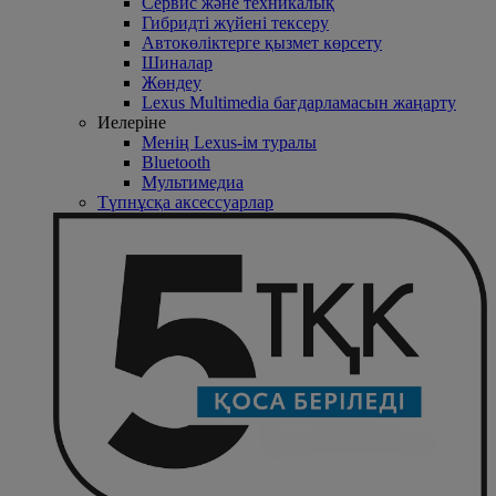
Сервис және техникалық
Гибридті жүйені тексеру
Автокөліктерге қызмет көрсету
Шиналар
Жөндеу
Lexus Multimedia бағдарламасын жаңарту
Иелеріне
Менің Lexus-ім туралы
Bluetooth
Mультимедиа
Түпнұсқа аксессуарлар