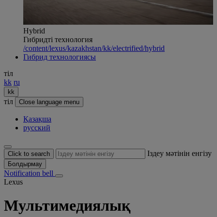
Hybrid
Гибридті технология
/content/lexus/kazakhstan/kk/electrified/hybrid
Гибрид технологиясы
тіл
kk
ru
kk
тіл
Close language menu
Қазақша
русский
Іздеу мәтінін енгізу
Click to search
Болдырмау
Notification bell
Lexus
Мультимедиялық