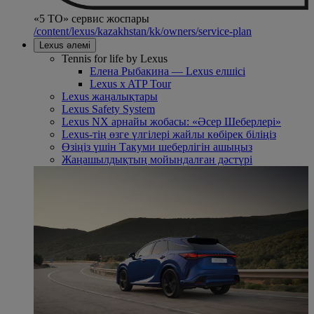
«5 ТО» сервис жоспары
/content/lexus/kazakhstan/kk/owners/service-plan
Lexus әлемі
Tennis for life by Lexus
Елена Рыбакина — Lexus елшісі
Lexus x ATP Tour
Lexus жаңалықтары
Lexus Safety System
Lexus NX арнайы жобасы: «Әсер Шеберлері»
Lexus-тің өзге үлгілері жайлы көбірек біліңіз
Өзіңіз үшін Такуми шеберлігін ашыңыз
Жаңашылдықтың мойындалған дәстүрі