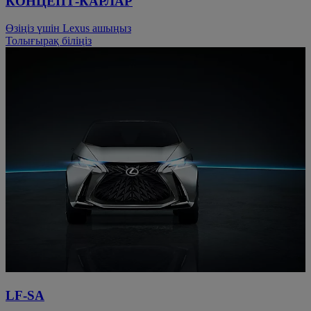
КОНЦЕПТ-КАРЛАР
Өзіңіз үшін Lexus ашыңыз
Толығырақ біліңіз
LF-SA