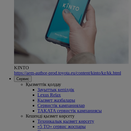
KINTO
https://aem-author-prod.toyota.eu/content/kinto/kz/kk.html
Сервис
Қызметтік қолдау
Зауыттық кепілдік
Lexus Relax
Қызмет жазбалары
Сервистік кампаниялар
TAKATA сервистік кампаниясы
Кешенді қызмет көрсету
Техникалық қызмет көрсету
«5 ТО» сервис жоспары