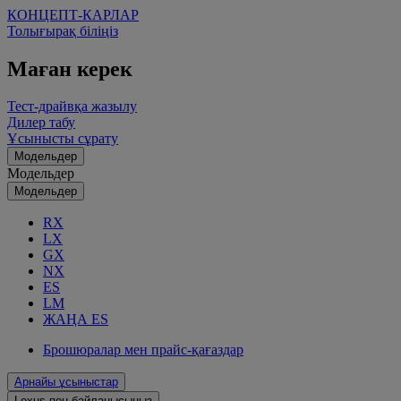
КОНЦЕПТ-КАРЛАР
Толығырақ біліңіз
Маған керек
Тест-драйвқа жазылу
Дилер табу
Ұсынысты сұрату
Модельдер
Модельдер
Модельдер
RX
LX
GX
NX
ES
LM
ЖАҢА ES
Брошюралар мен прайс-қағаздар
Арнайы ұсыныстар
Lexus-пен байланысыңыз