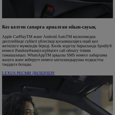
Кез келген сапарға арналған ойын-сауық
Apple CarPlayTM және Android AutoTM мультимедиа
дисплейінде сүйікті үйлесімді қосымшаларға оңай қол
жеткізуге мүмкіндік береді. Көлік жүргізу барысында Spotify®
немесе Pandora®көңіл-күйіңізге сай ойнату тізімін
тамашалаңыз. WhatsAppTM арқылы SMS немесе хабарлама
жазуға және жіберуге немесе ынталандырушы подкастты
таңдауға болады.
LEXUS РЕСМИ ДИЛЕРЛЕРІ