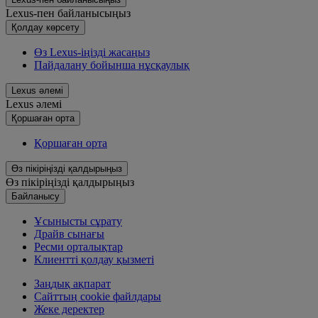
Lexus-пен байланысыңыз
Қолдау көрсету
Өз Lexus-іңізді жасаңыз
Пайдалану бойынша нұсқаулық
Lexus әлемі
Lexus әлемі
Қoршаған орта
Қoршаған орта
Өз пікіріңізді қалдырыңыз
Өз пікіріңізді қалдырыңыз
Байланысу
Ұсынысты сұрату
Драйв сынағы
Ресми орталықтар
Клиентті қолдау қызметі
Заңдық ақпарат
Сайттың cookie файлдары
Жеке деректер