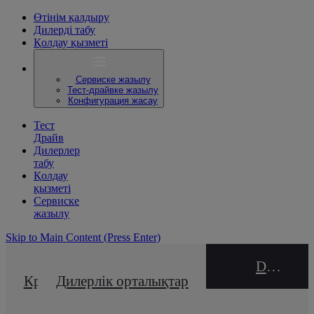
Өтінім қалдыру
Дилерді табу
Қолдау қызметі
Сервиске жазылу
Тест-драйвке жазылу
Конфигурация жасау
Тест
Драйв
Дилерлер
табу
Қолдау
қызметі
Сервиске
жазылу
Skip to Main Content
(Press Enter)
DEALER NAME
Кредиттік калькулятор
Дилерлік орталықтар