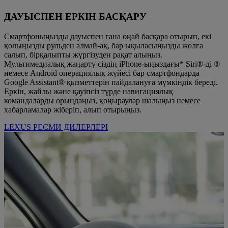
ДАУЫСПЕН ЕРКІН БАСҚАРУ
Смартфоныңызды дауыспен ғана оңай басқара отырып, екі
қолыңызды рульден алмай-ақ, бар ықыласыңызды жолға
салып, бірқалыпты жүргізуден рақат алыңыз.
Мультимедиалық жаңарту сіздің iPhone-ыңыздағы* Siri®-ді ®
немесе Android операциялық жүйесі бар смартфондарда
Google Assistant® қызметтерін пайдалануға мүмкіндік береді.
Еркін, жайлы және қауіпсіз түрде навигациялық
командаларды орындаңыз, қоңыраулар шалыңыз немесе
хабарламалар жіберіп, алып отырыңыз.
LEXUS РЕСМИ ДИЛЕРЛЕРІ