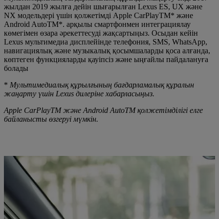
жылдан 2019 жылға дейін шығарылған Lexus ES, UX және
NX модельдері үшін қолжетімді Apple CarPlayTM* және
Android AutoTM*. арқылы смартфонмен интеграциялау
көмегімен өзара әрекеттесуді жақсартыңыз. Осыдан кейін
Lexus мультимедиа дисплейінде телефония, SMS, WhatsApp,
навигациялық және музыкалық қосымшаларды қоса алғанда,
көптеген функцияларды қауіпсіз және ыңғайлы пайдалануға
болады
*
Мультимедиалық құрылғының бағдарламалық құралын
жаңарту үшін Lexus дилеріне хабарласыңыз.
Apple CarPlayTM және Android AutoTM қолжетімділігі елге
байланысты өзгеруі мүмкін.