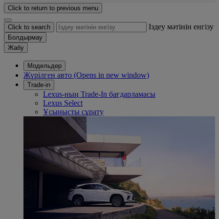
Click to return to previous menu
Іздеу мәтінін енгізу
Click to search
Болдырмау
Жабу
Модельдер
Жүрілген авто
(Opens in new window)
Trade-in
Lexus-ның Trade-In бағдарламасы
Lexus Select
Ұсынысты сұрату