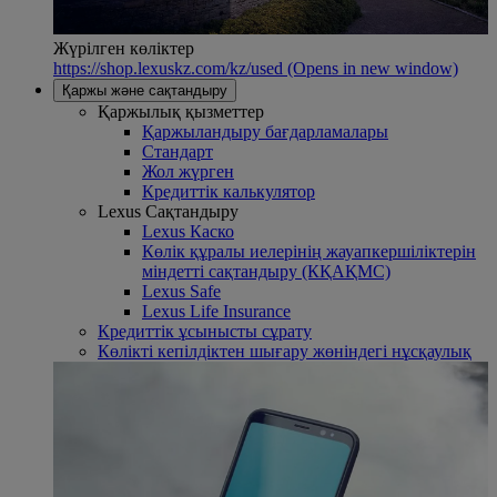
Жүрілген көліктер
https://shop.lexuskz.com/kz/used
(Opens in new window)
Қаржы және сақтандыру
Қаржылық қызметтер
Қаржыландыру бағдарламалары
Стандарт
Жол жүрген
Кредиттік калькулятор
Lexus Сақтандыру
Lexus Каско
Көлік құралы иелерінің жауапкершіліктерін
міндетті сақтандыру (КҚАҚМС)
Lexus Safe
Lexus Life Insurance
Кредиттік ұсынысты сұрату
Көлікті кепілдіктен шығару жөніндегі нұсқаулық