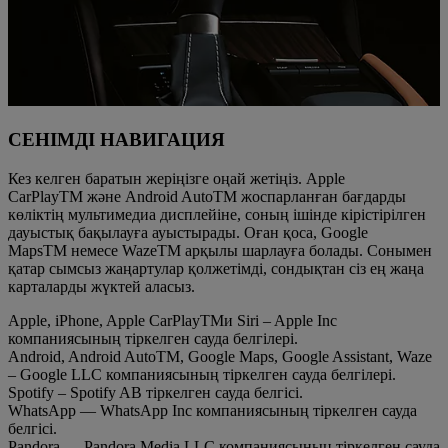
СЕНІМДІ НАВИГАЦИЯ
Кез келген баратын жеріңізге оңай жетіңіз. Apple
CarPlayTM және Android AutoTM жоспарланған бағдарды
көліктің мультимедиа дисплейіне, соның ішінде кірістірілген
дауыстық бақылауға ауыстырады. Оған қоса, Google
MapsTM немесе WazeTM арқылы шарлауға болады. Сонымен
қатар сымсыз жаңартулар қолжетімді, сондықтан сіз ең жаңа
карталарды жүктей аласыз.
Apple, iPhone, Apple CarPlayTMи Siri – Apple Inc
компаниясының тіркелген сауда белгілері.
Android, Android AutoTM, Google Maps, Google Assistant, Waze
– Google LLC компаниясының тіркелген сауда белгілері.
Spotify – Spotify AB тіркелген сауда белгісі.
WhatsApp — WhatsApp Inc компаниясының тіркелген сауда
белгісі.
Pandora — Pandora Media LLC компаниясының тіркелген сауда