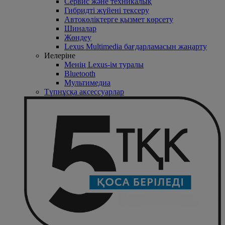
Сервис және техникалық
Гибридті жүйені тексеру
Автокөліктерге қызмет көрсету
Шиналар
Жөндеу
Lexus Multimedia бағдарламасын жаңарту
Иелеріне
Менің Lexus-ім туралы
Bluetooth
Mультимедиа
Түпнұсқа аксессуарлар