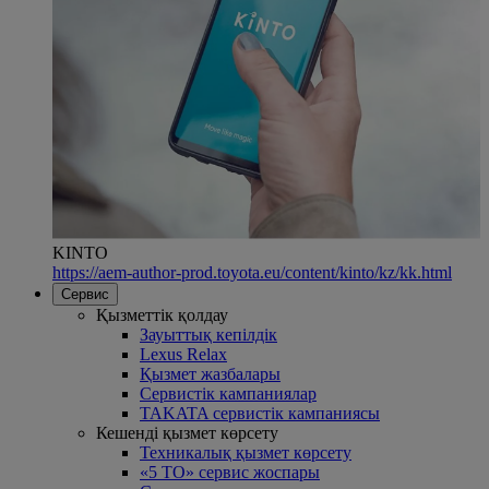
KINTO
https://aem-author-prod.toyota.eu/content/kinto/kz/kk.html
Сервис
Қызметтік қолдау
Зауыттық кепілдік
Lexus Relax
Қызмет жазбалары
Сервистік кампаниялар
TAKATA сервистік кампаниясы
Кешенді қызмет көрсету
Техникалық қызмет көрсету
«5 ТО» сервис жоспары