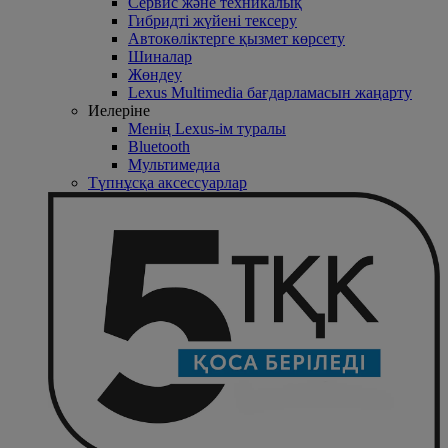
Сервис және техникалық
Гибридті жүйені тексеру
Автокөліктерге қызмет көрсету
Шиналар
Жөндеу
Lexus Multimedia бағдарламасын жаңарту
Иелеріне
Менің Lexus-ім туралы
Bluetooth
Mультимедиа
Түпнұсқа аксессуарлар