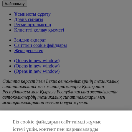
Байланысу
Ұсынысты сұрату
Драйв сынағы
Ресми орталықтар
Клиентті қолдау қызметі
Заңдық ақпарат
Сайттың cookie файлдары
Жеке деректер
(Opens in new window)
(Opens in new window)
(Opens in new window)
Сайтта көрсетілген Lexus автокөліктерінің техникалық
сипаттамалары мен жинақтамалары Қазақстан
Республикасы мен Қырғыз Республикасына жеткізілетін
автокөліктердің техникалық сипаттамалары мен
жинақтамаларынан өзгеше болуы мүмкін.
Lexus өнімі, қызметтері және/немесе жұмыстары туралы,
соның ішінде Сайтқа орналастырылған жарнама акциялары
Біз cookie файлдарын сайт тиімді жұмыс
мен науқандары туралы кез келген ақпарат тек ақпараттық
сипатта берілген және жария оферта емес. Тауарларды
істеуі үшін, контент пен жарнамаларды