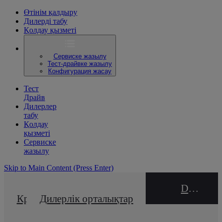
Өтінім қалдыру
Дилерді табу
Қолдау қызметі
Сервиске жазылу
Тест-драйвке жазылу
Конфигурация жасау
Тест
Драйв
Дилерлер
табу
Қолдау
қызметі
Сервиске
жазылу
Skip to Main Content
(Press Enter)
DEALER NAME
Кредиттік калькулятор
Дилерлік орталықтар