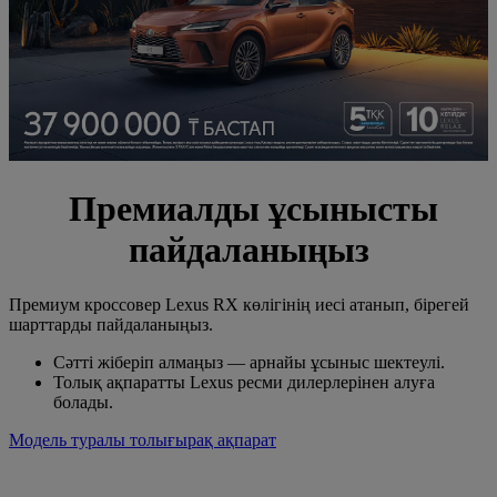
Премиалды ұсынысты
пайдаланыңыз
Премиум кроссовер Lexus RX көлігінің иесі атанып, бірегей
шарттарды пайдаланыңыз.
Сәтті жіберіп алмаңыз — арнайы ұсыныс шектеулі.
Толық ақпаратты Lexus ресми дилерлерінен алуға
болады.
Модель туралы толығырақ ақпарат