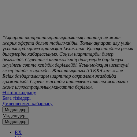
*Ақпарат ақпараттық-анықтамалық сипатқа ие және
жария оферта болып табылмайды. Толық ақпарат алу үшін
ұсынысқа/акцияға қатысқан Lexus-тың Қазақстандағы ресми
дилерлеріне хабарласыңыз. Соңғы шарттарды дилер
белгілейді. Суреттегі автокөліктің дилерлерде бар болуы
жүгінген сәтте кепілдік берілмейді. Ұсыныс/акция шектеулі
кезең ішінде жарамды. Жиынтықтағы 5 ТҚК/Care және
Relax бағдарламалары шарттар сақталған жағдайда
қолжетімді. Сурет жасанды интеллект арқылы жасалған
және иллюстрациялық мақсатта берілген.
Өтініш қалдыру
Баға тізімдері
Дилерлермен хабарласу
Модельдер
Модельдер
Модельдер
RX