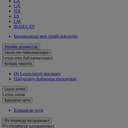
LX
GX
NX
ES
LM
ЖАҢА ES
Брошюралар мен прайс-қағаздар
Арнайы ұсыныстар
Lexus-пен байланысыңыз
Lexus-пен байланысыңыз
Қолдау көрсету
Өз Lexus-іңізді жасаңыз
Пайдалану бойынша нұсқаулық
Lexus әлемі
Lexus әлемі
Қoршаған орта
Қoршаған орта
Өз пікіріңізді қалдырыңыз
Өз пікіріңізді қалдырыңыз