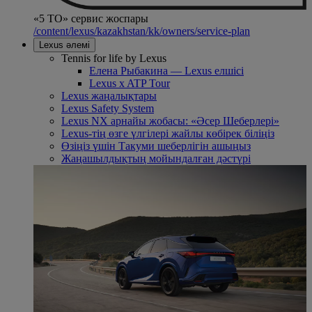
«5 ТО» сервис жоспары
/content/lexus/kazakhstan/kk/owners/service-plan
Lexus әлемі
Tennis for life by Lexus
Елена Рыбакина — Lexus елшісі
Lexus x ATP Tour
Lexus жаңалықтары
Lexus Safety System
Lexus NX арнайы жобасы: «Әсер Шеберлері»
Lexus-тің өзге үлгілері жайлы көбірек біліңіз
Өзіңіз үшін Такуми шеберлігін ашыңыз
Жаңашылдықтың мойындалған дәстүрі