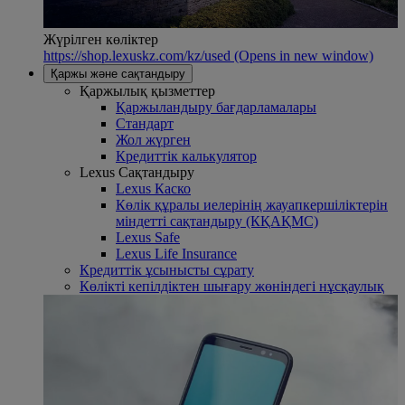
Жүрілген көліктер
https://shop.lexuskz.com/kz/used
(Opens in new window)
Қаржы және сақтандыру
Қаржылық қызметтер
Қаржыландыру бағдарламалары
Стандарт
Жол жүрген
Кредиттік калькулятор
Lexus Сақтандыру
Lexus Каско
Көлік құралы иелерінің жауапкершіліктерін
міндетті сақтандыру (КҚАҚМС)
Lexus Safe
Lexus Life Insurance
Кредиттік ұсынысты сұрату
Көлікті кепілдіктен шығару жөніндегі нұсқаулық