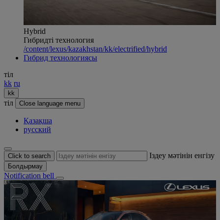
Hybrid
Гибридті технология
/content/lexus/kazakhstan/kk/electrified/hybrid
Гибрид технологиясы
тіл
kk
ru
kk
тіл
Close language menu
Қазақша
русский
Іздеу мәтінін енгізу
Click to search
Болдырмау
Notification bell