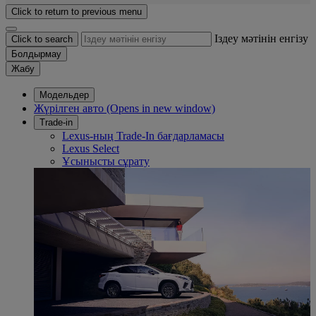
Click to return to previous menu
Іздеу мәтінін енгізу
Click to search
Болдырмау
Жабу
Модельдер
Жүрілген авто
(Opens in new window)
Trade-in
Lexus-ның Trade-In бағдарламасы
Lexus Select
Ұсынысты сұрату