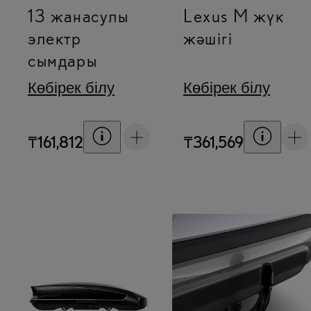
13 жанасулы
Lexus M жүк
электр
жәшігі
сымдары
Көбірек білу
Көбірек білу
Баға шарттарын көрсету
Баға ша
₸161,812
₸361,569