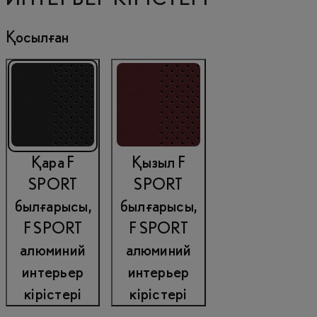
Қосылған
Қара F
Қызыл F
SPORT
SPORT
былғарысы,
былғарысы,
F SPORT
F SPORT
алюминий
алюминий
интерьер
интерьер
кірістері
кірістері