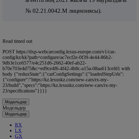
№ 02.21.0042.М лицензиясы).
Read timed out
POST https://dxp-webcarconfig.lexus-europe.com/v1/car-
config/kz/kk?path=configure/ac7ecf2e-0f39-4e44-86b2-
9db3e1ce6577/e4c251d6-2662-40ef-ab22-
b70e703e4d75&c=ed9ce4f6-4f42-4b8c-a15a-08aa613cefd1 with
body {"reduxState":{"carConfigSettings":{"loadedStepUrls":
{"configure":"https://kz.lexuskz.com/new-cars/rx-my-
23/build","specs":"https://kz.lexuskz.com/new-cars/rx-my-
23/specifications"}}}}
Модельдер
Модельдер
Модельдер
RX
LX
GX