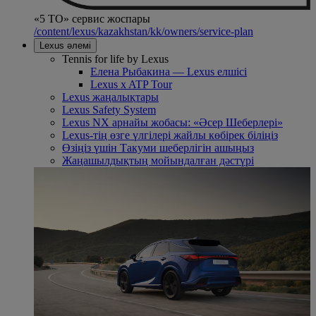
«5 ТО» сервис жоспары
/content/lexus/kazakhstan/kk/owners/service-plan
Lexus әлемі
Tennis for life by Lexus
Елена Рыбакина — Lexus елшісі
Lexus x ATP Tour
Lexus жаңалықтары
Lexus Safety System
Lexus NX арнайы жобасы: «Әсер Шеберлері»
Lexus-тің өзге үлгілері жайлы көбірек біліңіз
Өзіңіз үшін Такуми шеберлігін ашыңыз
Жаңашылдықтың мойындалған дәстүрі