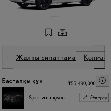
«Менің Тойотамда» сақтау
Кодпен бөлісу
Жалпы сипаттама
Қолма-қ
Ба
Бастапқы құн
₸55,490,000
Қозғалтқыш
Өзгерту
Қозғалтқыш