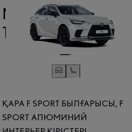
МЕН САЛОННЫҢ
ТЫСТАМАСЫ
ҚАРА F SPORT БЫЛҒАРЫСЫ, F
Slide Previous
Келесі бетке өту
SPORT АЛЮМИНИЙ
ИНТЕРЬЕР КІРІСТЕРІ