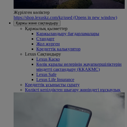
Жүрілген көліктер
https://shop.lexuskz.com/kz/used
(Opens in new window)
Қаржы және сақтандыру
Қаржылық қызметтер
Қаржыландыру бағдарламалары
Стандарт
Жол жүрген
Кредиттік калькулятор
Lexus Сақтандыру
Lexus Каско
Көлік құралы иелерінің жауапкершіліктерін
міндетті сақтандыру (КҚАҚМС)
Lexus Safe
Lexus Life Insurance
Кредиттік ұсынысты сұрату
Көлікті кепілдіктен шығару жөніндегі нұсқаулық