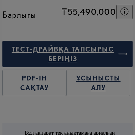
Ба
₸55,490,000
Барлығы
ТЕСТ-ДРАЙВҚА ТАПСЫРЫС
БЕРІҢІЗ
PDF-ІН
ҰСЫНЫСТЫ
САҚТАУ
АЛУ
Бұл ақпарат тек анықтамаға арналған