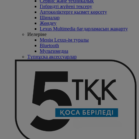
Сервис және техникалық
Гибридті жүйені тексеру
Автокөліктерге қызмет көрсету
Шиналар
Жөндеу
Lexus Multimedia бағдарламасын жаңарту
Иелеріне
Менің Lexus-ім туралы
Bluetooth
Mультимедиа
Түпнұсқа аксессуарлар