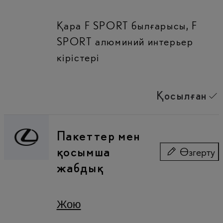
Қара F SPORT былғарысы, F
SPORT алюминий интерьер
кірістері
Қосылған
Пакеттер мен
қосымша
Өзгерту
Пакеттер ме
жабдық
Жою