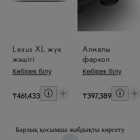
Lexus XL жүк
Алмалы
жәшігі
фаркоп
Көбірек білу
Көбірек білу
Баға шарттарын көрсету
Баға ш
₸461,433
₸397,389
Барлық қосымша жабдықты көрсету