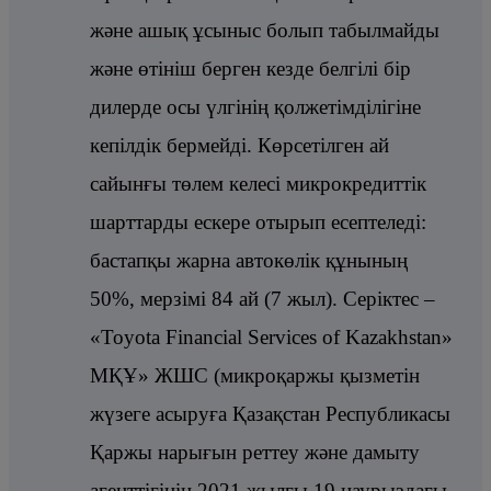
және ашық ұсыныс болып табылмайды
және өтініш берген кезде белгілі бір
дилерде осы үлгінің қолжетімділігіне
кепілдік бермейді. Көрсетілген ай
сайынғы төлем келесі микрокредиттік
шарттарды ескере отырып есептеледі:
бастапқы жарна автокөлік құнының
50%, мерзімі 84 ай (7 жыл). Серіктес –
«Toyota Financial Services of Kazakhstan»
МҚҰ» ЖШС (микроқаржы қызметін
жүзеге асыруға Қазақстан Республикасы
Қаржы нарығын реттеу және дамыту
агенттігінің 2021 жылғы 19 наурыздағы