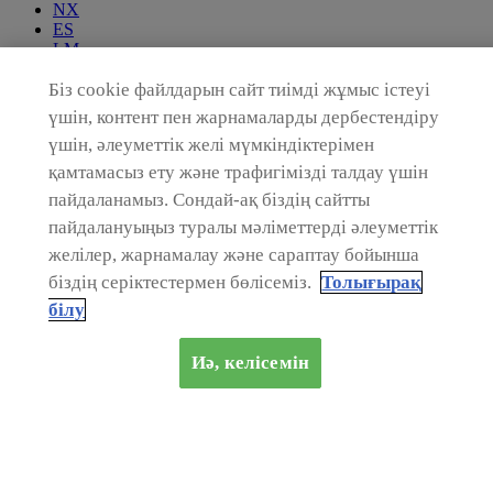
NX
ES
LM
ЖАҢА ES
Біз cookie файлдарын сайт тиімді жұмыс істеуі
Брошюралар мен прайс-қағаздар
үшін, контент пен жарнамаларды дербестендіру
үшін, әлеуметтік желі мүмкіндіктерімен
Арнайы ұсыныстар
Lexus-пен байланысыңыз
қамтамасыз ету және трафигімізді талдау үшін
Lexus-пен байланысыңыз
пайдаланамыз. Сондай-ақ біздің сайтты
Қолдау көрсету
пайдалануыңыз туралы мәліметтерді әлеуметтік
Өз Lexus-іңізді жасаңыз
желілер, жарнамалау және сараптау бойынша
Пайдалану бойынша нұсқаулық
біздің серіктестермен бөлісеміз.
Толығырақ
білу
Lexus әлемі
Lexus әлемі
Қoршаған орта
Иә, келісемін
Қoршаған орта
Өз пікіріңізді қалдырыңыз
Өз пікіріңізді қалдырыңыз
Байланысу