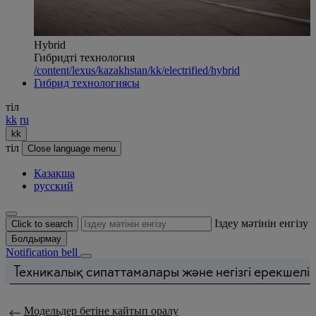
Hybrid
Гибридті технология
/content/lexus/kazakhstan/kk/electrified/hybrid
Гибрид технологиясы
тіл
kk
ru
kk
тіл
Close language menu
Қазақша
русский
Іздеу мәтінін енгізу
Click to search
Болдырмау
Notification bell
Техникалық сипаттамалары және негізгі ерекшелік
Баға жаңартылды Сіздің жинақтамаңыздың бағасы 55 490 000 ₸
Модельдер бетіне қайтып оралу