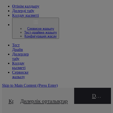
Өтінім қалдыру
Дилерді табу
Қолдау қызметі
Сервиске жазылу
Тест-драйвке жазылу
Конфигурация жасау
Тест
Драйв
Дилерлер
табу
Қолдау
қызметі
Сервиске
жазылу
Skip to Main Content
(Press Enter)
DEALER NAME
Кредиттік калькулятор
Дилерлік орталықтар