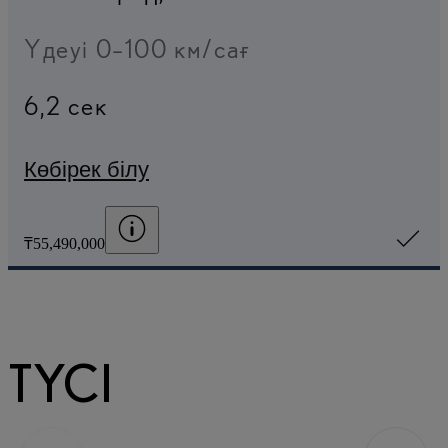
Үдеуі 0–100 км/сағ
6,2 сек
Көбірек білу
Баға шарттарын көрсету
₸55,490,000
ТҮСІ