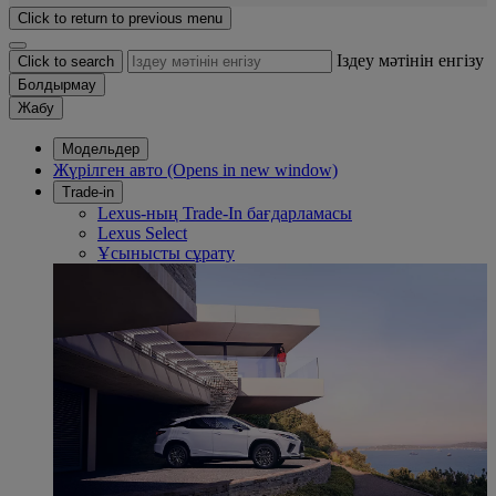
Click to return to previous menu
Іздеу мәтінін енгізу
Click to search
Болдырмау
Жабу
Модельдер
Жүрілген авто
(Opens in new window)
Trade-in
Lexus-ның Trade-In бағдарламасы
Lexus Select
Ұсынысты сұрату