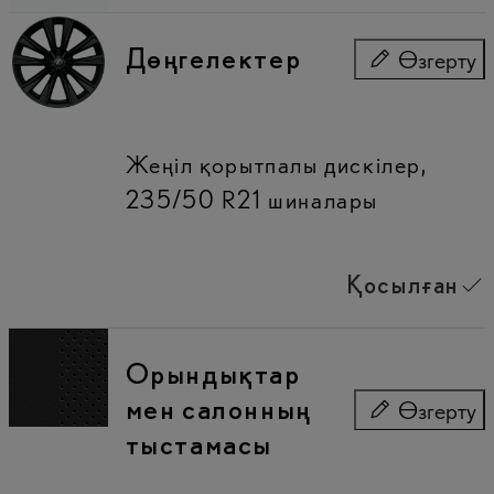
Дөңгелектер
Өзгерту
Дөңгелектер
Жеңіл қорытпалы дискілер,
235/50 R21 шиналары
Қосылған
Орындықтар
мен салонның
Өзгерту
Орындықтар 
тыстамасы