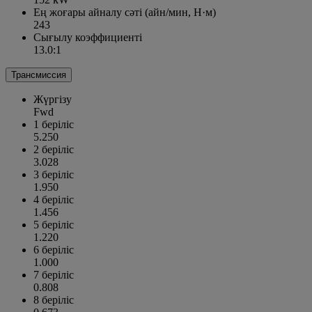
Ең жоғары айналу сәті (айн/мин, Н·м)
243
Сығылу коэффициенті
13.0:1
Трансмиссия
Жүргізу
Fwd
1 беріліс
5.250
2 беріліс
3.028
3 беріліс
1.950
4 беріліс
1.456
5 беріліс
1.220
6 беріліс
1.000
7 беріліс
0.808
8 беріліс