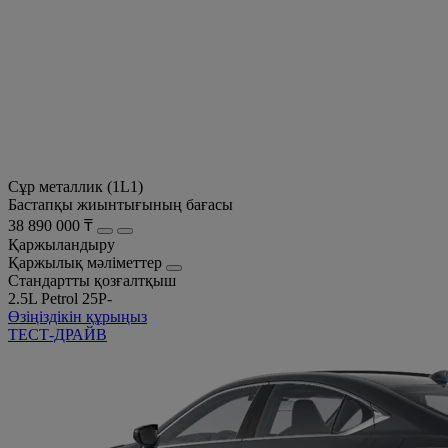
Сұр металлик (1L1)
Бастапқы жиынтығының бағасы
38 890 000 ₸
Қаржыландыру
Қаржылық мәліметтер
Стандартты қозғалтқыш
2.5L Petrol 25P-
Өзіңіздікін құрыңыз
ТЕСТ-ДРАЙВ