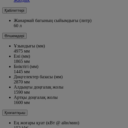
Жабдық
Қабілеттері
Жанармай багының сыйымдығы (литр)
60 л
Өлшемдері
Ұзындығы (мм)
4975 мм
Ені (мм)
1865 мм
Биіктігі (мм)
1445 мм
Дөңгелектер базасы (мм)
2870 мм
Алдыңғы доңғалақ жолы
1590 мм
Артқы доңғалақ жолы
1600 мм
Қозғалтқыш
Ең жоғары қуат (кВт @ айн/мин)
152 kW