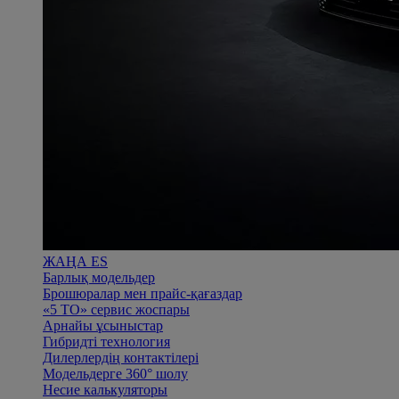
ЖАҢА ES
Барлық модельдер
Брошюралар мен прайс-қағаздар
«5 ТО» сервис жоспары
Арнайы ұсыныстар
Гибридті технология
Дилерлердің контактілері
Модельдерге 360° шолу
Несие калькуляторы