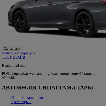
Салыстыру
Өзіңіздікін құрыңыз
ТЕСТ-ДРАЙВ
Read timed out
POST https://dxp-webcarconfig.lexus-europe.com/v1/compare-
v2/kz/kk
АВТОКӨЛІК СИПАТТАМАЛАРЫ
Кеңістік және орын
Қозғалтқыш