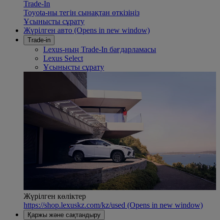
Trade-In
Toyota-ны тегін сынақтан өткізіңіз
Ұсынысты сұрату
Жүрілген авто
(Opens in new window)
Trade-in
Lexus-ның Trade-In бағдарламасы
Lexus Select
Ұсынысты сұрату
Жүрілген көліктер
https://shop.lexuskz.com/kz/used
(Opens in new window)
Қаржы және сақтандыру