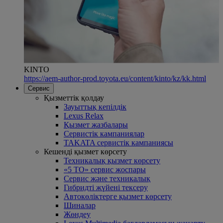
KINTO
https://aem-author-prod.toyota.eu/content/kinto/kz/kk.html
Сервис
Қызметтік қолдау
Зауыттық кепілдік
Lexus Relax
Қызмет жазбалары
Сервистік кампаниялар
TAKATA сервистік кампаниясы
Кешенді қызмет көрсету
Техникалық қызмет көрсету
«5 ТО» сервис жоспары
Сервис және техникалық
Гибридті жүйені тексеру
Автокөліктерге қызмет көрсету
Шиналар
Жөндеу