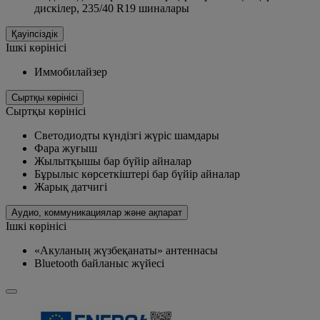
дискілер, 235/40 R19 шиналары
Қауіпсіздік
Ішкі көрінісі
Иммобилайзер
Сыртқы көрінісі
Сыртқы көрінісі
Светодиодты күндізгі жүріс шамдары
Фара жуғыш
Жылытқышы бар бүйір айналар
Бұрылыс көрсеткіштері бар бүйір айналар
Жарық датчигі
Аудио, коммуникациялар және ақпарат
Ішкі көрінісі
«Акуланың жүзбеқанаты» антеннасы
Bluetooth байланыс жүйесі