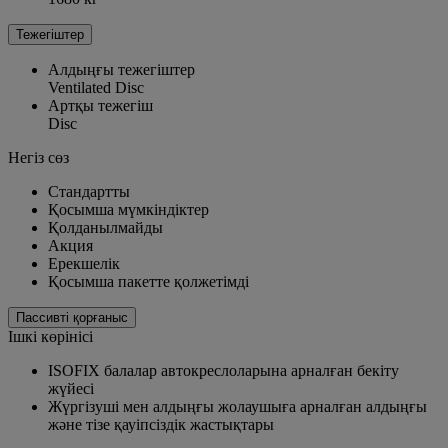
Тежегіштер
Алдыңғы тежегіштер
Ventilated Disc
Артқы тежегіш
Disc
Негіз сөз
Стандартты
Қосымша мүмкіндіктер
Қолданылмайды
Акция
Ерекшелік
Қосымша пакетте қолжетімді
Пассивті қорғаныс
Ішкі көрінісі
ISOFIX балалар автокреслоларына арналған бекіту
жүйесі
Жүргізуші мен алдыңғы жолаушыға арналған алдыңғы
және тізе қауіпсіздік жастықтары