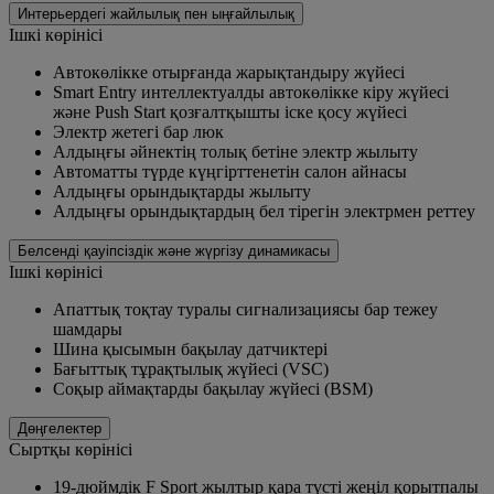
Интерьердегі жайлылық пен ыңғайлылық
Ішкі көрінісі
Автокөлікке отырғанда жарықтандыру жүйесі
Smart Entry интеллектуалды автокөлікке кіру жүйесі
және Push Start қозғалтқышты іске қосу жүйесі
Электр жетегі бар люк
Алдыңғы әйнектің толық бетіне электр жылыту
Автоматты түрде күңгірттенетін салон айнасы
Алдыңғы орындықтарды жылыту
Алдыңғы орындықтардың бел тірегін электрмен реттеу
Белсенді қауіпсіздік және жүргізу динамикасы
Ішкі көрінісі
Апаттық тоқтау туралы сигнализациясы бар тежеу
шамдары
Шина қысымын бақылау датчиктері
Бағыттық тұрақтылық жүйесі (VSC)
Соқыр аймақтарды бақылау жүйесі (BSM)
Дөңгелектер
Сыртқы көрінісі
19-дюймдік F Sport жылтыр қара түсті жеңіл қорытпалы