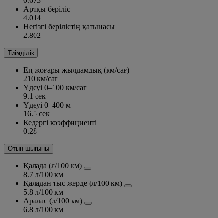
0.673
Артқы беріліс
4.014
Негізгі берілістің қатынасы
2.802
Тиімділік
Ең жоғары жылдамдық (км/сағ)
210 км/сағ
Үдеуі 0–100 км/сағ
9.1 сек
Үдеуі 0–400 м
16.5 сек
Кедергі коэффициенті
0.28
Отын шығыны
Қалада (л/100 км)
8.7 л/100 км
Қаладан тыс жерде (л/100 км)
5.8 л/100 км
Аралас (л/100 км)
6.8 л/100 км