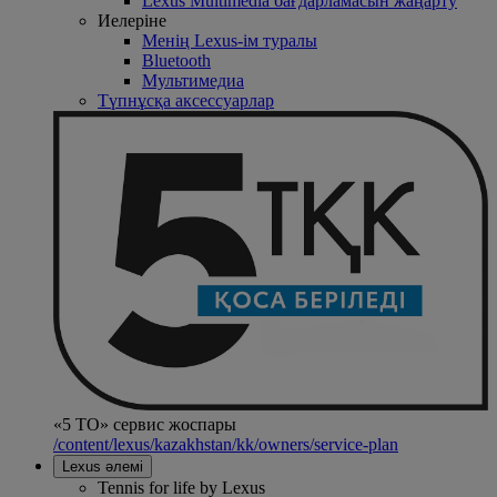
Lexus Multimedia бағдарламасын жаңарту
Иелеріне
Менің Lexus-ім туралы
Bluetooth
Mультимедиа
Түпнұсқа аксессуарлар
«5 ТО» сервис жоспары
/content/lexus/kazakhstan/kk/owners/service-plan
Lexus әлемі
Tennis for life by Lexus