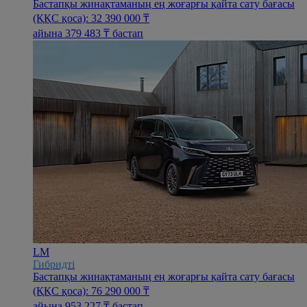
Бастапқы жинақтаманың ең жоғарғы қайта сату бағасы
(ҚҚС қоса): 32 390 000 ₸
айына 379 483 ₸ бастап
LM
Гибридті
Бастапқы жинақтаманың ең жоғарғы қайта сату бағасы
(ҚҚС қоса): 76 290 000 ₸
айына 953 227 ₸ бастап