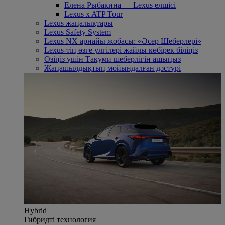
Елена Рыбакина — Lexus елшісі
Lexus x ATP Tour
Lexus жаңалықтары
Lexus Safety System
Lexus NX арнайы жобасы: «Әсер Шеберлері»
Lexus-тің өзге үлгілері жайлы көбірек біліңіз
Өзіңіз үшін Такуми шеберлігін ашыңыз
Жаңашылдықтың мойындалған дәстүрі
Hybrid
Гибридті технология