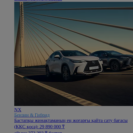
NX
Бензин & Гибрид
Бастапқы жинақтаманың ең жоғарғы қайта сату бағасы
(ҚҚС қоса): 29 890 000 ₸