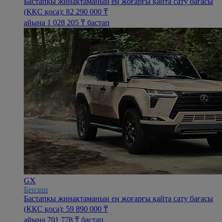
Бастапқы жинақтаманың ең жоғарғы қайта сату бағасы
(ҚҚС қоса): 82 290 000 ₸
айына 1 028 205 ₸ бастап
GX
Бензин
Бастапқы жинақтаманың ең жоғарғы қайта сату бағасы
(ҚҚС қоса): 59 890 000 ₸
айына 701 778 ₸ бастап