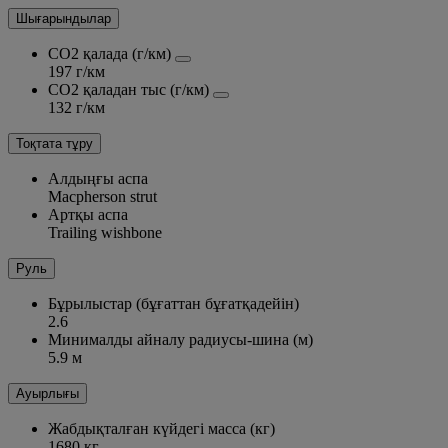
Шығарындылар
CO2 қалада (г/км)
197 г/км
CO2 қаладан тыс (г/км)
132 г/км
Тоқтата тұру
Алдыңғы аспа
Macpherson strut
Артқы аспа
Trailing wishbone
Руль
Бұрылыстар (бұғаттан бұғатқадейін)
2.6
Минималды айналу радиусы-шина (м)
5.9 м
Ауырлығы
Жабдықталған күйдегі масса (кг)
1680 кг