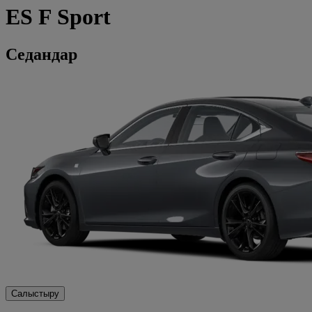
ES
F Sport
Седандар
Салыстыру