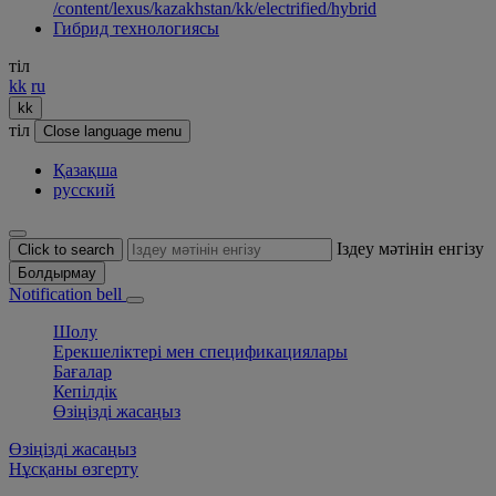
/content/lexus/kazakhstan/kk/electrified/hybrid
Гибрид технологиясы
тіл
kk
ru
kk
тіл
Close language menu
Қазақша
русский
Іздеу мәтінін енгізу
Click to search
Болдырмау
Notification bell
Шолу
Ерекшеліктері мен спецификациялары
Бағалар
Кепілдік
Өзіңізді жасаңыз
Өзіңізді жасаңыз
Нұсқаны өзгерту