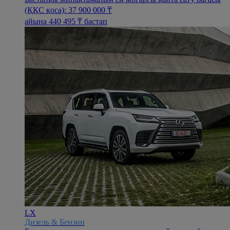
(ҚҚС қоса): 37 900 000 ₸
айына 440 495 ₸ бастап
LX
Дизель & Бензин