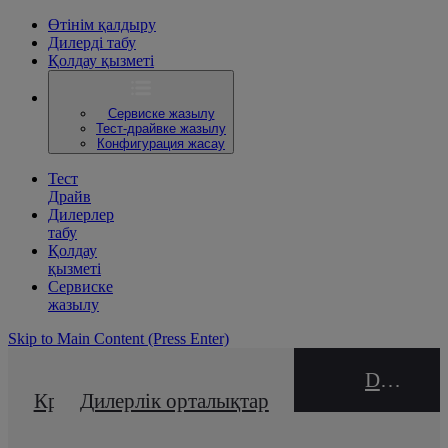
Өтінім қалдыру
Дилерді табу
Қолдау қызметі
Сервиске жазылу
Тест-драйвке жазылу
Конфигурация жасау
Тест
Драйв
Дилерлер
табу
Қолдау
қызметі
Сервиске
жазылу
Skip to Main Content
(Press Enter)
DEALER NAME
Кредиттік калькулятор
Дилерлік орталықтар