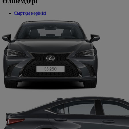
Өлшемдері
Сыртқы көрінісі