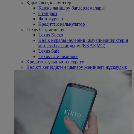
Қаржылық қызметтер
Қаржыландыру бағдарламалары
Стандарт
Жол жүрген
Кредиттік калькулятор
Lexus Сақтандыру
Lexus Каско
Көлік құралы иелерінің жауапкершіліктерін
міндетті сақтандыру (КҚАҚМС)
Lexus Safe
Lexus Life Insurance
Кредиттік ұсынысты сұрату
Көлікті кепілдіктен шығару жөніндегі нұсқаулық